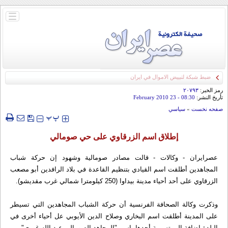
باز
و
بسته
کردن
منو
ضبط شبكة لتبييض الاموال في ايران
رمز الخبر:
۲۰۷۹۳
تأريخ النشر:
08:30
- 23 February 2010
صفحه نخست
»
سياسي
‍‍‍ پ
پ
إطلاق اسم الزرقاوي على حي صومالي
عصرایران - وکالات - قالت مصادر صومالية وشهود إن حركة شباب
المجاهدين أطلقت اسم القيادي بتنظيم القاعدة في بلاد الرافدين أبو مصعب
الزرقاوي على أحد أحياء مدينة بيداوا (250 كيلومترا شمالي غرب مقديشو).
وذكرت وكالة الصحافة الفرنسية أن حركة الشباب المجاهدين التي تسيطر
على المدينة أطلقت اسم البخاري وصلاح الدين الأيوبي عل أحياء أخرى في
البلدة إضافة إلى تسمية أحدها باسم "المجاهد الصومالي عبد الله غوري".