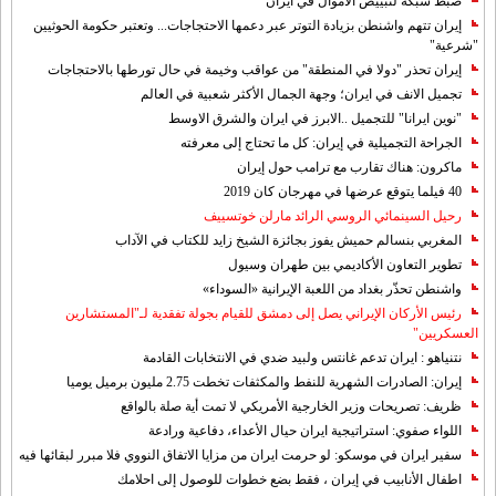
ضبط شبكة لتبييض الاموال في ايران
إيران تتهم واشنطن بزيادة التوتر عبر دعمها الاحتجاجات... وتعتبر حكومة الحوثيين
"شرعية"
إيران تحذر "دولا في المنطقة" من عواقب وخيمة في حال تورطها بالاحتجاجات
تجميل الانف في ايران؛ وجهة الجمال الأكثر شعبية في العالم
"نوين ايرانا" للتجميل ..الابرز في ايران والشرق الاوسط
الجراحة التجميلية في إيران: كل ما تحتاج إلى معرفته
ماكرون: هناك تقارب مع ترامب حول إيران
40 فيلما يتوقع عرضها في مهرجان كان 2019
رحيل السينمائي الروسي الرائد مارلن خوتسييف
المغربي بنسالم حميش يفوز بجائزة الشيخ زايد للكتاب في الآداب
تطوير التعاون الأكاديمي بين طهران وسيول
واشنطن تحذّر بغداد من اللعبة الإيرانية «السوداء»
رئيس الأركان الإيراني يصل إلى دمشق للقيام بجولة تفقدية لـ"المستشارين
العسكريين"
نتنياهو : ايران تدعم غانتس ولبيد ضدي في الانتخابات القادمة
إيران: الصادرات الشهریة للنفط والمكثفات تخطت 2.75 مليون برميل يوميا
ظريف: تصريحات وزير الخارجية الأمريكي لا تمت أية صلة بالواقع
اللواء صفوي: استراتيجية ايران حيال الأعداء، دفاعية ورادعة
سفير ايران في موسكو: لو حرمت ايران من مزايا الاتفاق النووي فلا مبرر لبقائها فيه
اطفال الأنابيب في إيران ، فقط بضع خطوات للوصول إلى احلامك