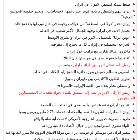
ضبط شبكة لتبييض الاموال في ايران
إيران تتهم واشنطن بزيادة التوتر عبر دعمها الاحتجاجات... وتعتبر حكومة الحوثيين
"شرعية"
إيران تحذر "دولا في المنطقة" من عواقب وخيمة في حال تورطها بالاحتجاجات
تجميل الانف في ايران؛ وجهة الجمال الأكثر شعبية في العالم
"نوين ايرانا" للتجميل ..الابرز في ايران والشرق الاوسط
الجراحة التجميلية في إيران: كل ما تحتاج إلى معرفته
ماكرون: هناك تقارب مع ترامب حول إيران
40 فيلما يتوقع عرضها في مهرجان كان 2019
رحيل السينمائي الروسي الرائد مارلن خوتسييف
المغربي بنسالم حميش يفوز بجائزة الشيخ زايد للكتاب في الآداب
تطوير التعاون الأكاديمي بين طهران وسيول
واشنطن تحذّر بغداد من اللعبة الإيرانية «السوداء»
رئيس الأركان الإيراني يصل إلى دمشق للقيام بجولة تفقدية لـ"المستشارين
العسكريين"
نتنياهو : ايران تدعم غانتس ولبيد ضدي في الانتخابات القادمة
إيران: الصادرات الشهریة للنفط والمكثفات تخطت 2.75 مليون برميل يوميا
ظريف: تصريحات وزير الخارجية الأمريكي لا تمت أية صلة بالواقع
اللواء صفوي: استراتيجية ايران حيال الأعداء، دفاعية ورادعة
سفير ايران في موسكو: لو حرمت ايران من مزايا الاتفاق النووي فلا مبرر لبقائها فيه
اطفال الأنابيب في إيران ، فقط بضع خطوات للوصول إلى احلامك