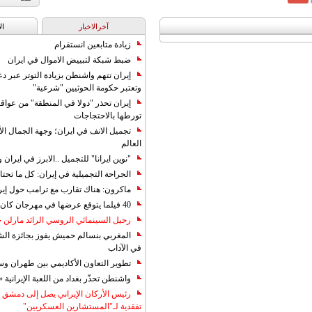
آخرالاخبار
ال
زيادة متابعين انستقرام
ضبط شبكة لتبييض الاموال في ايران
إيران تتهم واشنطن بزيادة التوتر عبر دع
وتعتبر حكومة الحوثيين "شرعية"
إيران تحذر "دولا في المنطقة" من عوا
تورطها بالاحتجاجات
تجميل الانف في ايران؛ وجهة الجمال ال
العالم
"نوين ايرانا" للتجميل ..الابرز في ايرا
الجراحة التجميلية في إيران: كل ما تحتا
ماكرون: هناك تقارب مع ترامب حول إير
40 فيلما يتوقع عرضها في مهرجان كان 2019
رحيل السينمائي الروسي الرائد مارلن
المغربي بنسالم حميش يفوز بجائزة الشي
في الآداب
تطوير التعاون الأكاديمي بين طهران و
واشنطن تحذّر بغداد من اللعبة الإيرانية 
رئيس الأركان الإيراني يصل إلى دمشق ل
تفقدية لـ"المستشارين العسكريين"