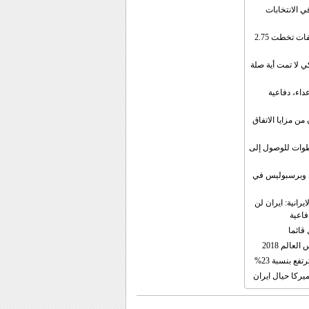
ي الانتخابات
إيران: الصادرات الشهریة للنفط والمكثفات تخطت 2.75
 لا تمت أية صلة
داء، دفاعية
ن مزايا الاتفاق
طوات للوصول إلى
ال وبرسبوليس في
رانية: ايران لن
فاعية
 قائما
عالم 2018
فع بنسبة 23%
يركا حيال ايران