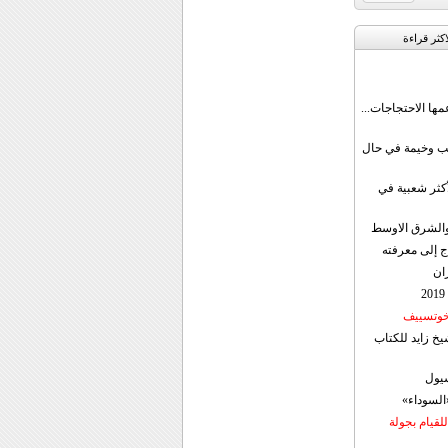
اکثر قراءة
مها الاحتجاجات...
قب وخيمة في حال
أكثر شعبية في
ن والشرق الاوسط
ج إلى معرفته
ان
 خوتسييف
خ زايد للكتاب
سيول
«السوداء»
لقيام بجولة