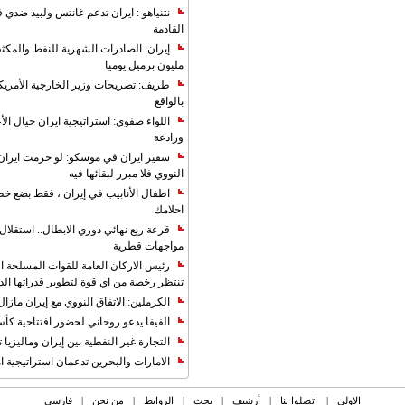
نتنياهو : ايران تدعم غانتس ولبيد ضدي ف
القادمة
مليون برميل يوميا
ظريف: تصريحات وزير الخارجية الأمريكي
بالواقع
اللواء صفوي: استراتيجية ايران حيال الأع
ورادعة
سفير ايران في موسكو: لو حرمت ايران م
النووي فلا مبرر لبقائها فيه
اطفال الأنابيب في إيران ، فقط بضع خ
احلامك
قرعة ربع نهائي دوري الابطال.. استقل
مواجهات قطرية
رئيس الاركان العامة للقوات المسلحة الاي
تنتظر رخصة من اي قوة لتطوير قدراتها الد
الكرملين: الاتفاق النووي مع إيران مازال
الفيفا يدعو روحاني لحضور افتتاحية كأس ال
التجارة غیر النفطیة بین إیران ومالیزیا ترت
الامارات والبحرين تدعمان استراتيجية ام
الاولی
|
اتصلوا بنا
|
أرشیف
|
بحث
|
الروابط
|
من نحن
|
فارسی