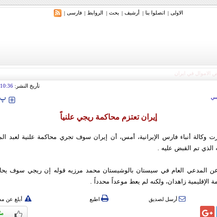
الاولی
اتصلوا بنا
أرشیف
بحث
الروابط
فارسی
|
|
|
|
|
|
تأريخ النشر:
10:36
‍‍‍ پ
ي
إيران تعتزم محاكمة ريجي علنياً
ت وكالة أنباء فارس الإيرانية، أمس، أن إيران سوف تجري محاكمة علنية لعبد ال
الذي تم القبض عليه .
 عن المدعي العام في سيستان بالوشيستان محمد مرزيه قوله إن ريجي سوف يحا
ة الإقليمية زاهدان، ولكنه لم يعط موعداً محدداً .
أرسل لصديق
اطبع
أبلغ عن م