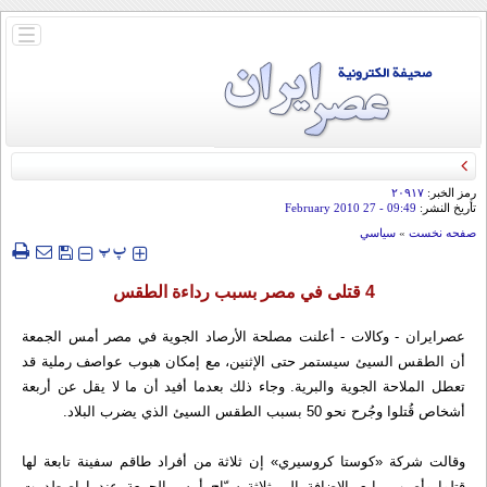
باز
و
بسته
کردن
منو
رمز الخبر:
۲۰۹۱۷
تأريخ النشر:
09:49
- 27 February 2010
صفحه نخست
»
سياسي
‍‍‍ پ
پ
4 قتلى في مصر بسبب رداءة الطقس
عصرایران - وکالات - أعلنت مصلحة الأرصاد الجوية في مصر أمس الجمعة
أن الطقس السيئ سيستمر حتى الإثنين، مع إمكان هبوب عواصف رملية قد
تعطل الملاحة الجوية والبرية. وجاء ذلك بعدما أفيد أن ما لا يقل عن أربعة
أشخاص قُتلوا وجُرح نحو 50 بسبب الطقس السيئ الذي يضرب البلاد.
وقالت شركة «كوستا كروسيري» إن ثلاثة من أفراد طاقم سفينة تابعة لها
قتلوا وأصيب رابع بالإضافة إلى ثلاثة سيّاح أمس الجمعة عندما اصطدمت