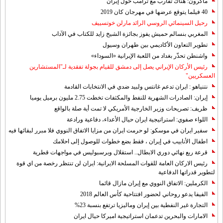
ماكرون: هناك تقارب مع ترامب حول إيران
40 فيلما يتوقع عرضها في مهرجان كان 2019
رحيل السينمائي الروسي الرائد مارلن خوتسييف
المغربي بنسالم حميش يفوز بجائزة الشيخ زايد للكتاب في الآداب
تطوير التعاون الأكاديمي بين طهران وسيول
واشنطن تحذّر بغداد من اللعبة الإيرانية «السوداء»
رئيس الأركان الإيراني يصل إلى دمشق للقيام بجولة تفقدية لـ"المستشارين
العسكريين"
نتنياهو : ايران تدعم غانتس ولبيد ضدي في الانتخابات القادمة
إيران: الصادرات الشهریة للنفط والمكثفات تخطت 2.75 مليون برميل يوميا
ظريف: تصريحات وزير الخارجية الأمريكي لا تمت أية صلة بالواقع
اللواء صفوي: استراتيجية ايران حيال الأعداء، دفاعية ورادعة
سفير ايران في موسكو: لو حرمت ايران من مزايا الاتفاق النووي فلا مبرر لبقائها فيه
اطفال الأنابيب في إيران ، فقط بضع خطوات للوصول إلى احلامك
قرعة ربع نهائي دوري الابطال.. استقلال وبرسبوليس في مواجهات قطرية
رئيس الاركان العامة للقوات المسلحة الايرانية: ايران لن تنتظر رخصة من اي قوة
لتطوير قدراتها الدفاعية
الكرملين: الاتفاق النووي مع إيران مازال قائما
الفيفا يدعو روحاني لحضور افتتاحية كأس العالم 2018
التجارة غیر النفطیة بین إیران ومالیزیا ترتفع بنسبة 23%
الامارات والبحرين تدعمان استراتيجية اميركا حيال ايران