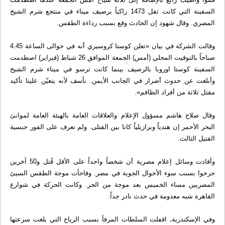
السفينة التي كانت تقل 1473 راكباً برصيف ميناء في منتجع شرم الشيخ
المصري. وقال شهود إن الحادث وقع بسبب رداءة الطقس.
وقالت الشركة في بيان «تعلن كوستا كروسيري أنه في حوالى الساعة 4.45
صباحاً بالتوقيت المحلي (أمس) الجمعة الموافق 26 شباط (فبراير) اصطدمت
السفينة كوستا اوروبا بالرصيف بينما كانت ترسو في ميناء شرم الشيخ
وأبلغت عن حدوث أضرار في الجانب الأيمن. نأسف لأنه يتعيّن علينا تأكيد
مقتل ثلاثة من أفراد الطاقم».
وقال صلاح هاشم مسؤول الإعلام والعلاقات العامة بالهيئة العامة لموانئ
البحر الأحمر إن هندياً وبرازيلياً كانا بين القتلى. ولم تعرف على الفور جنسية
القتيل الثالث.
وأفادت وسائل إعلام مصرية أن شخصاً واحداً على الأقل قُتل و50 آخرين
جرحوا بسبب سوء الأحوال الجوية في مصر. وفاجأت موجة الطقس السيئ
المصريين مساء الخميس بعد موجة من الحر. وكانت الحركة في شوارع
القاهرة شبه معدومة في حدث نادر جداً.
وفي الإسكندرية، اقفلت السلطات المرفأ بسبب الرياح التي بلغت سرعتها