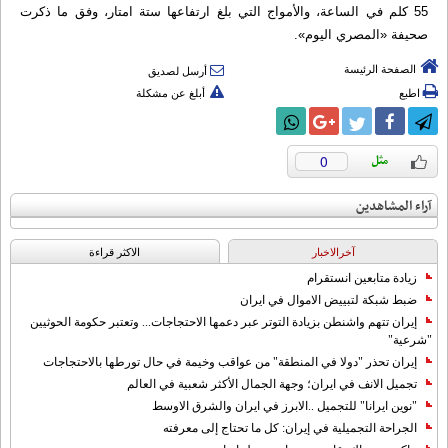
55 كلم في الساعة، والأمواج التي بلغ ارتفاعها ستة امتار، وفق ما ذكرت
صحيفة «المصري اليوم».
الصفحة الرئيسة
أرسل لصديق
اطبع
أبلغ عن مشكلة
0
آراء المشاهدين
آخرالاخبار
الاکثر قراءة
زيادة متابعين انستقرام
ضبط شبكة لتبييض الاموال في ايران
إيران تتهم واشنطن بزيادة التوتر عبر دعمها الاحتجاجات... وتعتبر حكومة الحوثيين
"شرعية"
إيران تحذر "دولا في المنطقة" من عواقب وخيمة في حال تورطها بالاحتجاجات
تجميل الانف في ايران؛ وجهة الجمال الأكثر شعبية في العالم
"نوين ايرانا" للتجميل ..الابرز في ايران والشرق الاوسط
الجراحة التجميلية في إيران: كل ما تحتاج إلى معرفته