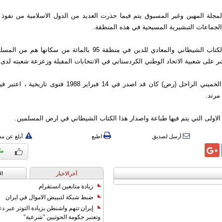
لمجلة المهين وغير المسبوق يتم فيما حذرت العديد من الدول الاسلامية من نفوذ 
الجماعات التبشيرية المسيحية في هذه المنطقة.
ان اصدار هذا الكتاب الشيطاني والمعادي للدين في منطقة 95 بالمائة من س
 على شعبية الاتحاد الوطني الكردستاني في الانتخابات المقبلة وزعزعة شعبته لدى 
يذكر ان الامام الخميني الراحل (رض) كان قد اصدر في 14 فبراير 1988
مرتد.
لاولى التي يتم فيها طباعة واصدار هذا الكتاب الشيطاني في ارض المسلمين.
أرسل لصديق
اطبع
أبلغ عن م
آخرالاخبار
ال
زيادة متابعين انستقرام
ضبط شبكة لتبييض الاموال في ايران
إيران تتهم واشنطن بزيادة التوتر عبر دع
وتعتبر حكومة الحوثيين "شرعية"