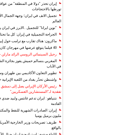
إيران تحذر "دولا في المنطقة" من عوا
تورطها بالاحتجاجات
تجميل الانف في ايران؛ وجهة الجمال ال
العالم
"نوين ايرانا" للتجميل ..الابرز في ايرا
الجراحة التجميلية في إيران: كل ما تحتا
ماكرون: هناك تقارب مع ترامب حول إير
40 فيلما يتوقع عرضها في مهرجان كان 2019
رحيل السينمائي الروسي الرائد مارلن
المغربي بنسالم حميش يفوز بجائزة الشي
في الآداب
تطوير التعاون الأكاديمي بين طهران و
واشنطن تحذّر بغداد من اللعبة الإيرانية 
رئيس الأركان الإيراني يصل إلى دمشق ل
تفقدية لـ"المستشارين العسكريين"
نتنياهو : ايران تدعم غانتس ولبيد ضدي ف
القادمة
مليون برميل يوميا
ظريف: تصريحات وزير الخارجية الأمريكي
بالواقع
اللواء صفوي: استراتيجية ايران حيال الأع