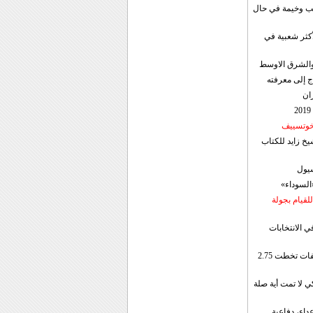
قب وخيمة في حال
أكثر شعبية في
ن والشرق الاوسط
ج إلى معرفته
ان
 خوتسييف
خ زايد للكتاب
سيول
«السوداء»
لقيام بجولة
ي الانتخابات
إيران: الصادرات الشهریة للنفط والمكثفات تخطت 2.75
 لا تمت أية صلة
داء، دفاعية