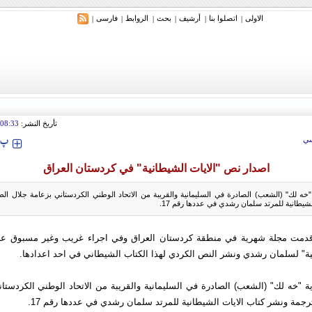
الاولی
اتصلوا بنا
أرشیف
بحث
الروابط
فارسی
|
|
|
|
|
|
ري: إيران ستدمر أمريكا وإسرائيل والسعودية إذا تجاوزت خطوط طهران الحمراء
تأريخ النشر:
08:33
‍‍‍ پ
ي
اصدار نص "الايات الشيطانية" في کردستان العراق
ه لك" (الشعب) الصادرة في السليمانية والقريبة من الاتحاد الوطني الكردستاني بزعامة جلال الط
لشيطانية للمرتد سلمان رشدي في عددها رقم 17.
قدمت مجلة شهرية في منطقة كردستان العراق وفي اجراء غريب وغير مسبوق عل
ية" لسلمان رشدي ونشر النص الكردي لهذا الكتاب الشيطاني في احد اعدادها.
 "خه لك" (الشعب) الصادرة في السليمانية والقريبة من الاتحاد الوطني الكردستان
رجمة ونشر كتاب الايات الشيطانية للمرتد سلمان رشدي في عددها رقم 17.