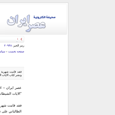
قائد الحرس الثو
رمز الخبر:
۲۰۹۴۸
صفحه نخست
»
سياس
فقد قامت شهرية "خ
ونشر كتاب الايات ا
عصر ايران – ا
"الايات الشيطان
فقد قامت شهرية
الطالباني على ت