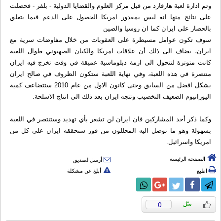
وتم ادارة لعبة هارفارد من قبل مركز العلوم والقضايا الدولية - بلفر - فحصلت
على نتائج منها انه ليس بمقدور امريكا الحصول على الدعم فيما يتعلق
بالحصار على ايران كما ان روسيا والصين
سوف تكون عوامل مسيطرة على العقوبات من خلال مفاوضات سرية مع
ايران، يضاف الى ذلك أن علاقات امريكا والكيان الصهيوني طوال اللعبة
كانت متوترة لتتحول الى ازمة دبلوماسية عميقة في وقت تخرج فيه ايران
منتصرة في هذه اللعبة، وفي نهاية اللعبة ستكون الظروف في صالح ايران
بشكل افضل من السابق وحتى كانون الاول من عام 2010 ستتضاعف كمية
اليورانيوم الضعيف التخصيب وتتجه ايران بعد ذلك الى انتاج الاسلحة.
وكما ذكر أحد المشاركين فان ايران لن تشعر بأي تهديد وستنتصر في اللعبة
بسهولة وهو ما توصل اليه المحللون من فوز ستحققه ايران على كل من
امريكا واسرائيل.
الصفحة الرئيسة
أرسل لصديق
اطبع
أبلغ عن مشكلة
0