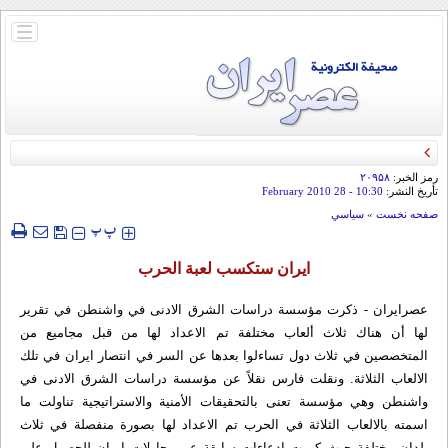
باز
و
بسته
کردن
منو
رمز الخبر:
۲۰۹۵۸
تأريخ النشر:
10:30
- 28 February 2010
صفحه نخست
»
سياسي
‍‍‍ پ
پ
ايران ستكسب لعبة الحرب
عصرایران - ذكرت مؤسسة دراسات الشرق الادنى في واشنطن في تقرير
لها أن هناك ثلاث ألعاب مختلفة تم الاعداد لها من قبل مجاميع من
المتخصصين في ثلاث دول تساءلوا بعدها عن السر في انتصار ايران في تلك
الالعاب الثلاثة. ونقلت فارس نقلاً عن مؤسسة دراسات الشرق الادنى في
واشنطن وهي مؤسسة تعنى بالتحقيقات الأمنية والاستراتيجية تناولت ما
اسمته بالالعاب الثلاثة في الحرب تم الاعداد لها بصورة منفصلة في ثلاث
بلدان مختلفة حيث كررت ادعاءات سابقة عن محاولات ايران للحصول على