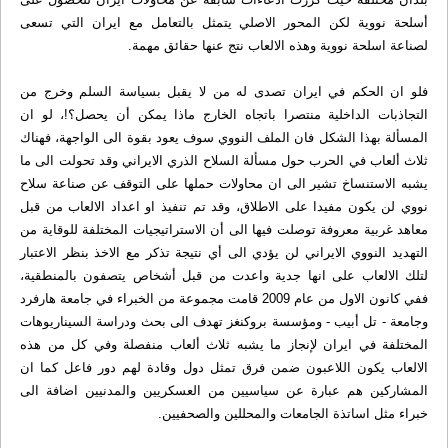
أسلحة نووية لكن المحور الاصلي يتمثل بالتعامل مع ايران التي تسعى
لصناعة اسلحة نووية وهذه الالعاب نتج عنها حقائق مهمة.
فلو ان الحكم في ايران تصدى له من لا يقبل بسياسة السلم وخرج من
التجاذبات الداخلية منتصرا باتجاه الخارج ماذا يمكن أن يحصل؟!، لو ان
المسألة بهذا الشكل فان الملف النووي سوف يعود بقوة الى الواجهة، فهناك
ثلاث ألعاب في الحرب حول مسألة السلاح الذري الايراني وقد تحولت الى ما
يشبه الاستنساخ تشير الى ان محاولات حملها على التوقف عن صناعة سلاح
نووي لن يكون مفيدا على الاطلاق، وقد تم تنفيذ او اعداد الالعاب من قبل
معاهد غربية معروفة توصلت فيها الى أن الاستراتيجيات المختلفة للوقاية من
التهديد النووي الايراني لن يؤدي الى أي نتيجة تذكر مع الاخذ بنظر الاعتبار
لتلك الالعاب على انها جدية واعدت من قبل أشخاص يتصفون بالمنطقية،
ففي كانون الاول من عام 2009 قامت مجموعة من الخبراء في جامعة هارفرد
وجامعة - تل أبيب - ومؤسسة بروكنغز تهدف الى بحث ودراسة السيناريوهات
المختلفة في ايران لإنجاز ما يشبه ثلاث ألعاب منفصلة وفي كل من هذه
الالعاب يكون اللاعبون ضمن فرق تمثل دول وقادة لهم دور فاعل كما ان
المشاركين هم عبارة عن سياسيين من العسكريين والمدنيين اضافة الى
خبراء مثل اساتذة الجامعات والمحللين والصحفيين.