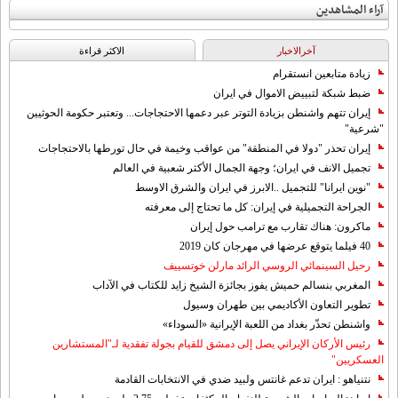
آراء المشاهدين
آخرالاخبار
الاکثر قراءة
زيادة متابعين انستقرام
ضبط شبكة لتبييض الاموال في ايران
إيران تتهم واشنطن بزيادة التوتر عبر دعمها الاحتجاجات... وتعتبر حكومة الحوثيين
"شرعية"
إيران تحذر "دولا في المنطقة" من عواقب وخيمة في حال تورطها بالاحتجاجات
تجميل الانف في ايران؛ وجهة الجمال الأكثر شعبية في العالم
"نوين ايرانا" للتجميل ..الابرز في ايران والشرق الاوسط
الجراحة التجميلية في إيران: كل ما تحتاج إلى معرفته
ماكرون: هناك تقارب مع ترامب حول إيران
40 فيلما يتوقع عرضها في مهرجان كان 2019
رحيل السينمائي الروسي الرائد مارلن خوتسييف
المغربي بنسالم حميش يفوز بجائزة الشيخ زايد للكتاب في الآداب
تطوير التعاون الأكاديمي بين طهران وسيول
واشنطن تحذّر بغداد من اللعبة الإيرانية «السوداء»
رئيس الأركان الإيراني يصل إلى دمشق للقيام بجولة تفقدية لـ"المستشارين
العسكريين"
نتنياهو : ايران تدعم غانتس ولبيد ضدي في الانتخابات القادمة