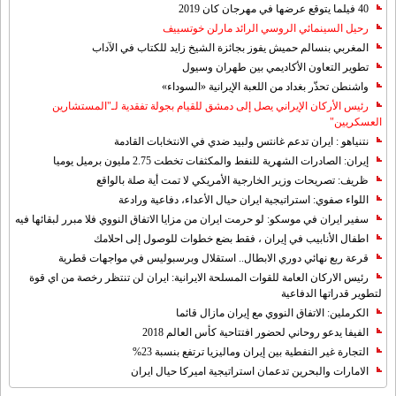
40 فيلما يتوقع عرضها في مهرجان كان 2019
رحيل السينمائي الروسي الرائد مارلن خوتسييف
المغربي بنسالم حميش يفوز بجائزة الشيخ زايد للكتاب في الآداب
تطوير التعاون الأكاديمي بين طهران وسيول
واشنطن تحذّر بغداد من اللعبة الإيرانية «السوداء»
رئيس الأركان الإيراني يصل إلى دمشق للقيام بجولة تفقدية لـ"المستشارين
العسكريين"
نتنياهو : ايران تدعم غانتس ولبيد ضدي في الانتخابات القادمة
إيران: الصادرات الشهریة للنفط والمكثفات تخطت 2.75 مليون برميل يوميا
ظريف: تصريحات وزير الخارجية الأمريكي لا تمت أية صلة بالواقع
اللواء صفوي: استراتيجية ايران حيال الأعداء، دفاعية ورادعة
سفير ايران في موسكو: لو حرمت ايران من مزايا الاتفاق النووي فلا مبرر لبقائها فيه
اطفال الأنابيب في إيران ، فقط بضع خطوات للوصول إلى احلامك
قرعة ربع نهائي دوري الابطال.. استقلال وبرسبوليس في مواجهات قطرية
رئيس الاركان العامة للقوات المسلحة الايرانية: ايران لن تنتظر رخصة من اي قوة
لتطوير قدراتها الدفاعية
الكرملين: الاتفاق النووي مع إيران مازال قائما
الفيفا يدعو روحاني لحضور افتتاحية كأس العالم 2018
التجارة غیر النفطیة بین إیران ومالیزیا ترتفع بنسبة 23%
الامارات والبحرين تدعمان استراتيجية اميركا حيال ايران