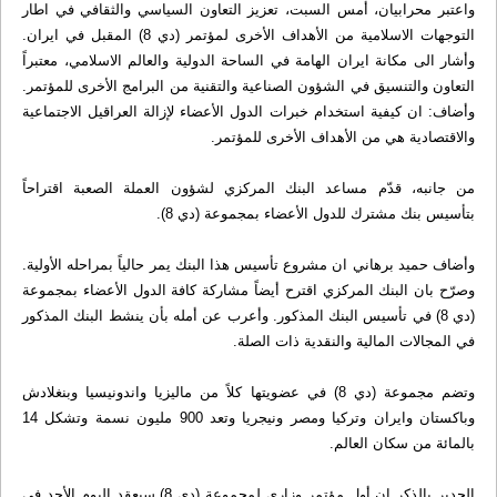
واعتبر محرابيان، أمس السبت، تعزيز التعاون السياسي والثقافي في اطار
التوجهات الاسلامية من الأهداف الأخرى لمؤتمر (دي 8) المقبل في ايران.
وأشار الى مكانة ايران الهامة في الساحة الدولية والعالم الاسلامي، معتبراً
التعاون والتنسيق في الشؤون الصناعية والتقنية من البرامج الأخرى للمؤتمر.
وأضاف: ان كيفية استخدام خبرات الدول الأعضاء لإزالة العراقيل الاجتماعية
والاقتصادية هي من الأهداف الأخرى للمؤتمر.
من جانبه، قدّم مساعد البنك المركزي لشؤون العملة الصعبة اقتراحاً
بتأسيس بنك مشترك للدول الأعضاء بمجموعة (دي 8).
وأضاف حميد برهاني ان مشروع تأسيس هذا البنك يمر حالياً بمراحله الأولية.
وصرّح بان البنك المركزي اقترح أيضاً مشاركة كافة الدول الأعضاء بمجموعة
(دي 8) في تأسيس البنك المذكور. وأعرب عن أمله بأن ينشط البنك المذكور
في المجالات المالية والنقدية ذات الصلة.
وتضم مجموعة (دي 8) في عضويتها كلاً من ماليزيا واندونيسيا وبنغلادش
وباكستان وايران وتركيا ومصر ونيجريا وتعد 900 مليون نسمة وتشكل 14
بالمائة من سكان العالم.
الجدير بالذكر ان أول مؤتمر وزاري لمجموعة (دي 8) سيعقد اليوم الأحد في