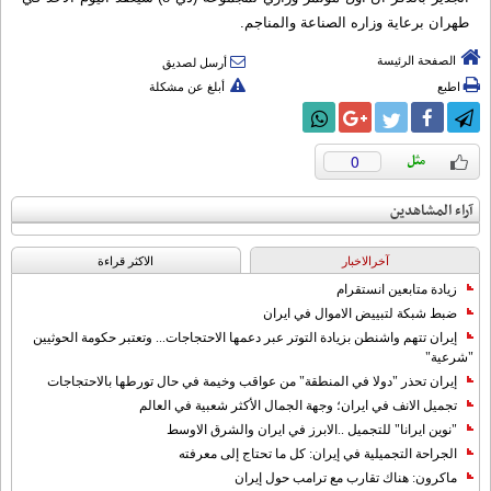
طهران برعاية وزاره الصناعة والمناجم.
الصفحة الرئيسة
أرسل لصديق
اطبع
أبلغ عن مشكلة
0
آراء المشاهدين
آخرالاخبار
الاکثر قراءة
زيادة متابعين انستقرام
ضبط شبكة لتبييض الاموال في ايران
إيران تتهم واشنطن بزيادة التوتر عبر دعمها الاحتجاجات... وتعتبر حكومة الحوثيين
"شرعية"
إيران تحذر "دولا في المنطقة" من عواقب وخيمة في حال تورطها بالاحتجاجات
تجميل الانف في ايران؛ وجهة الجمال الأكثر شعبية في العالم
"نوين ايرانا" للتجميل ..الابرز في ايران والشرق الاوسط
الجراحة التجميلية في إيران: كل ما تحتاج إلى معرفته
ماكرون: هناك تقارب مع ترامب حول إيران