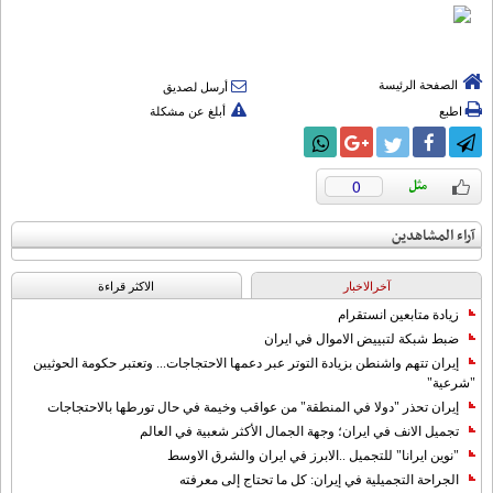
الصفحة الرئيسة
أرسل لصديق
اطبع
أبلغ عن مشكلة
0
آراء المشاهدين
آخرالاخبار
الاکثر قراءة
زيادة متابعين انستقرام
ضبط شبكة لتبييض الاموال في ايران
إيران تتهم واشنطن بزيادة التوتر عبر دعمها الاحتجاجات... وتعتبر حكومة الحوثيين
"شرعية"
إيران تحذر "دولا في المنطقة" من عواقب وخيمة في حال تورطها بالاحتجاجات
تجميل الانف في ايران؛ وجهة الجمال الأكثر شعبية في العالم
"نوين ايرانا" للتجميل ..الابرز في ايران والشرق الاوسط
الجراحة التجميلية في إيران: كل ما تحتاج إلى معرفته