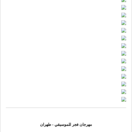
مهرجان فجر للموسیقي - طهران