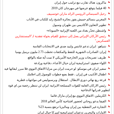
ماكرون: هناك تقارب مع ترامب حول إيران
40 فيلما يتوقع عرضها في مهرجان كان 2019
رحيل السينمائي الروسي الرائد مارلن خوتسييف
المغربي بنسالم حميش يفوز بجائزة الشيخ زايد للكتاب في الآداب
تطوير التعاون الأكاديمي بين طهران وسيول
واشنطن تحذّر بغداد من اللعبة الإيرانية «السوداء»
رئيس الأركان الإيراني يصل إلى دمشق للقيام بجولة تفقدية لـ"المستشارين
العسكريين"
نتنياهو : ايران تدعم غانتس ولبيد ضدي في الانتخابات القادمة
إيران: الصادرات الشهریة للنفط والمكثفات تخطت 2.75 مليون برميل يوميا
ظريف: تصريحات وزير الخارجية الأمريكي لا تمت أية صلة بالواقع
اللواء صفوي: استراتيجية ايران حيال الأعداء، دفاعية ورادعة
سفير ايران في موسكو: لو حرمت ايران من مزايا الاتفاق النووي فلا مبرر لبقائها فيه
اطفال الأنابيب في إيران ، فقط بضع خطوات للوصول إلى احلامك
قرعة ربع نهائي دوري الابطال.. استقلال وبرسبوليس في مواجهات قطرية
رئيس الاركان العامة للقوات المسلحة الايرانية: ايران لن تنتظر رخصة من اي قوة
لتطوير قدراتها الدفاعية
الكرملين: الاتفاق النووي مع إيران مازال قائما
الفيفا يدعو روحاني لحضور افتتاحية كأس العالم 2018
التجارة غیر النفطیة بین إیران ومالیزیا ترتفع بنسبة 23%
الامارات والبحرين تدعمان استراتيجية اميركا حيال ايران