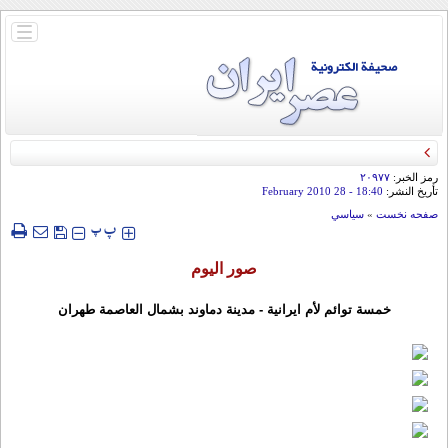
باز
و
بسته
کردن
منو
رمز الخبر:
۲۰۹۷۷
تأريخ النشر:
18:40
- 28 February 2010
صفحه نخست
»
سياسي
‍‍‍ پ
پ
صور الیوم
خمسة توائم لأم ایرانیة - مدینة دماوند بشمال العاصمة طهران