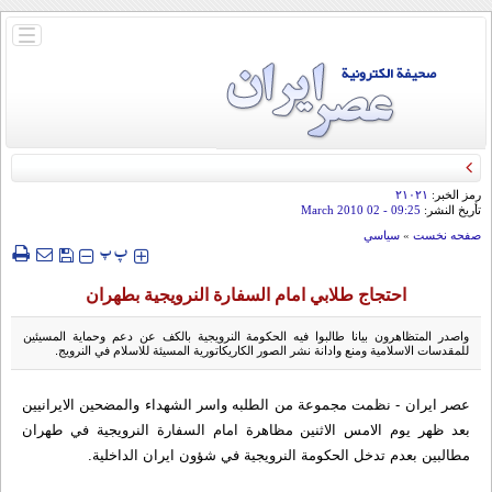
باز
و
بسته
کردن
منو
رمز الخبر:
۲۱۰۲۱
تأريخ النشر:
09:25
- 02 March 2010
صفحه نخست
»
سياسي
‍‍‍ پ
پ
احتجاج طلابي امام السفارة النرويجية بطهران
واصدر المتظاهرون بيانا طالبوا فيه الحکومة النرويجية بالکف عن دعم وحماية المسيئين
للمقدسات الاسلامية ومنع وادانة نشر الصور الکاريکاتورية المسيئة للاسلام في النرويج.
عصر ایران - نظمت مجموعة من الطلبه واسر الشهداء والمضحين الايرانيين
بعد ظهر یوم الامس الاثنين مظاهرة امام السفارة النرويجية في طهران
مطالبين بعدم تدخل الحکومة النرويجية في شؤون ايران الداخلية.