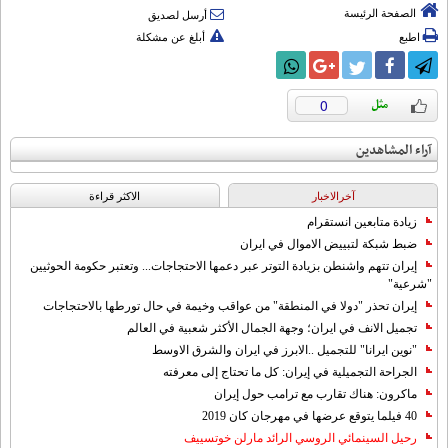
الصفحة الرئيسة
أرسل لصديق
اطبع
أبلغ عن مشكلة
0
آراء المشاهدين
آخرالاخبار
الاکثر قراءة
زيادة متابعين انستقرام
ضبط شبكة لتبييض الاموال في ايران
إيران تتهم واشنطن بزيادة التوتر عبر دعمها الاحتجاجات... وتعتبر حكومة الحوثيين
"شرعية"
إيران تحذر "دولا في المنطقة" من عواقب وخيمة في حال تورطها بالاحتجاجات
تجميل الانف في ايران؛ وجهة الجمال الأكثر شعبية في العالم
"نوين ايرانا" للتجميل ..الابرز في ايران والشرق الاوسط
الجراحة التجميلية في إيران: كل ما تحتاج إلى معرفته
ماكرون: هناك تقارب مع ترامب حول إيران
40 فيلما يتوقع عرضها في مهرجان كان 2019
رحيل السينمائي الروسي الرائد مارلن خوتسييف