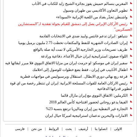
المغربي بنسالم حميش يفوز بجائزة الشيخ زايد للكتاب في الآداب
تطوير التعاون الأكاديمي بين طهران وسيول
واشنطن تحذّر بغداد من اللعبة الإيرانية «السوداء»
رئيس الأركان الإيراني يصل إلى دمشق للقيام بجولة تفقدية لـ"المستشارين
العسكريين"
نتنياهو : ايران تدعم غانتس ولبيد ضدي في الانتخابات القادمة
إيران: الصادرات الشهریة للنفط والمكثفات تخطت 2.75 مليون برميل يوميا
ظريف: تصريحات وزير الخارجية الأمريكي لا تمت أية صلة بالواقع
اللواء صفوي: استراتيجية ايران حيال الأعداء، دفاعية ورادعة
سفير ايران في موسكو: لو حرمت ايران من مزايا الاتفاق النووي فلا مبرر لبقائها فيه
اطفال الأنابيب في إيران ، فقط بضع خطوات للوصول إلى احلامك
قرعة ربع نهائي دوري الابطال.. استقلال وبرسبوليس في مواجهات قطرية
رئيس الاركان العامة للقوات المسلحة الايرانية: ايران لن تنتظر رخصة من اي قوة
لتطوير قدراتها الدفاعية
الكرملين: الاتفاق النووي مع إيران مازال قائما
الفيفا يدعو روحاني لحضور افتتاحية كأس العالم 2018
التجارة غیر النفطیة بین إیران ومالیزیا ترتفع بنسبة 23%
الامارات والبحرين تدعمان استراتيجية اميركا حيال ايران
الاولی
|
اتصلوا بنا
|
أرشیف
|
بحث
|
الروابط
|
من نحن
|
فارسی