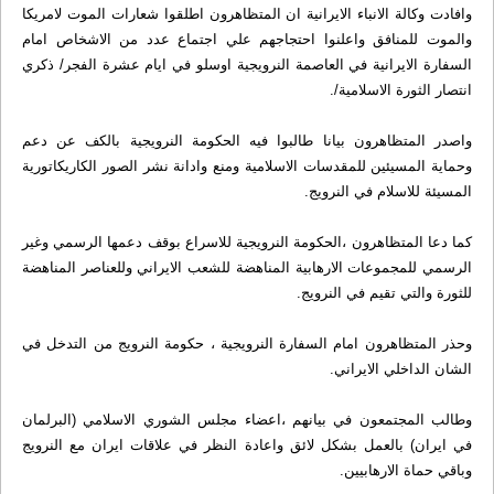
وافادت وکالة الانباء الایرانیة ان المتظاهرون اطلقوا شعارات الموت لامريکا
والموت للمنافق واعلنوا احتجاجهم علي اجتماع عدد من الاشخاص امام
السفارة الايرانية في العاصمة النرويجية اوسلو في ايام عشرة الفجر/ ذکري
انتصار الثورة الاسلامية/.
واصدر المتظاهرون بيانا طالبوا فيه الحکومة النرويجية بالکف عن دعم
وحماية المسيئين للمقدسات الاسلامية ومنع وادانة نشر الصور الکاريکاتورية
المسيئة للاسلام في النرويج.
کما دعا المتظاهرون ،الحکومة النرويجية للاسراع بوقف دعمها الرسمي وغير
الرسمي للمجموعات الارهابية المناهضة للشعب الايراني وللعناصر المناهضة
للثورة والتي تقيم في النرويج.
وحذر المتظاهرون امام السفارة النرويجية ، حکومة النرويج من التدخل في
الشان الداخلي الايراني.
وطالب المجتمعون في بيانهم ،اعضاء مجلس الشوري الاسلامي (البرلمان
في ایران) بالعمل بشکل لائق واعادة النظر في علاقات ايران مع النرويج
وباقي حماة الارهابيين.