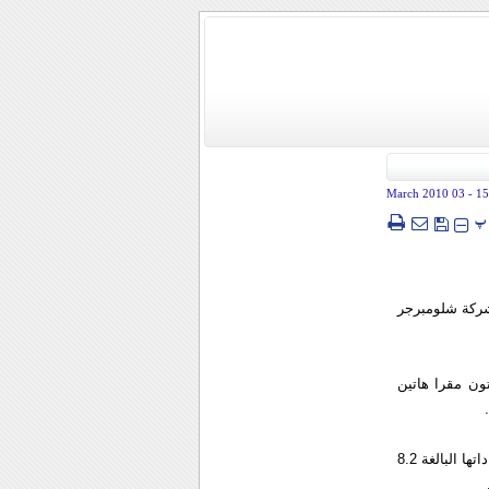
- 03 March 2010
15
پ
شركة شلومبرجر
ون مقرا هاتين
وذكرت الشركة أنها حققت أرباحا من خلال شركات تابعة غير أمريكية بلغت نحو واحد بالمئة من ايراداتها البالغة 8.2