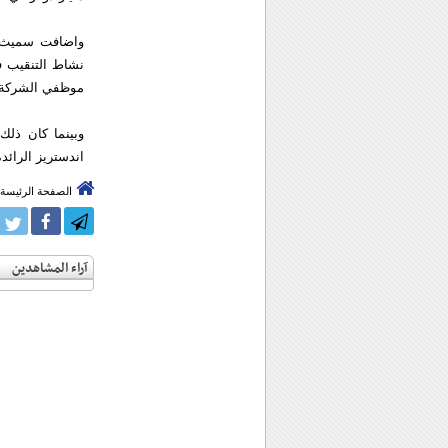
واضافت سميث عل
موظفي الشركة اذ بلغ عدد ا
وبينما كان ذل
اندستريز الرائدة
الصفحة الرئيسة
آراء المشاهدين