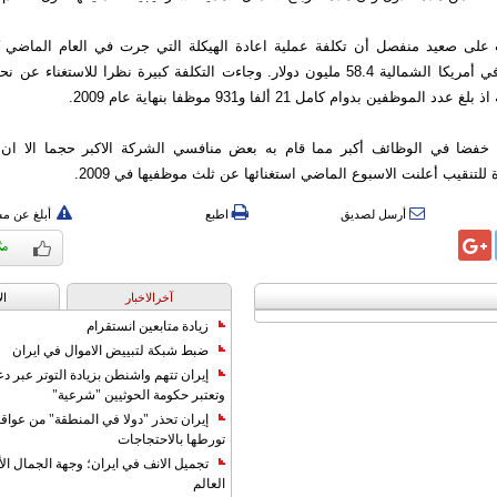
ى صعيد منفصل أن تكلفة عملية اعادة الهيكلة التي جرت في العام الماضي كر
لموظفين بدوام كامل 21 ألفا و931 موظفا بنهاية عام 2009.
ك خفضا في الوظائف أكبر مما قام به بعض منافسي الشركة الاكبر حجما الا ان
 للتنقيب أعلنت الاسبوع الماضي استغنائها عن ثلث موظفيها في 2009.
أرسل لصديق
اطبع
أبلغ عن م
آخرالاخبار
ال
زيادة متابعين انستقرام
ضبط شبكة لتبييض الاموال في ايران
إيران تتهم واشنطن بزيادة التوتر عبر دع
وتعتبر حكومة الحوثيين "شرعية"
إيران تحذر "دولا في المنطقة" من عوا
تورطها بالاحتجاجات
تجميل الانف في ايران؛ وجهة الجمال ال
العالم