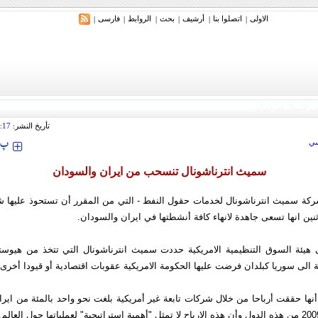
الاولی
اتصلوا بنا
أرشیف
بحث
الروابط
فارسی
|
|
|
|
|
|
تأريخ النشر:
:17
‍‍‍ پ
ي
سميث انترناشونال تنسحب من ايران والسودان
شركة سميث انترناشونال لخدمات حقول النفط - التي من المقرر أن تستحوذ عليها 
اثنين انها تسعى جاهدة لانهاء كافة أنشطتها في ايران والسودان.
يئة السوق التنظيمية الامريكية حددت سميث انترناشونال التي تتخذ من هيوست
فة الى سوريا كبلدان فرضت عليها الحكومة الامريكية عقوبات اقتصادية أو قيودا أخرى.