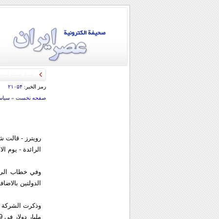
رمز الخبر:
۲۱۰۵۴
صفحه نخست
»
سياس
رويترز - قالت 
الرائدة - يوم ال
وفي خطاب الى ه
الدولتين بالاضا
مليار دولار في 2009 من هذه الدول وأن هذه الارباح لا تمثل "أهمية استراتيجية" لعملياتها حول العالم.