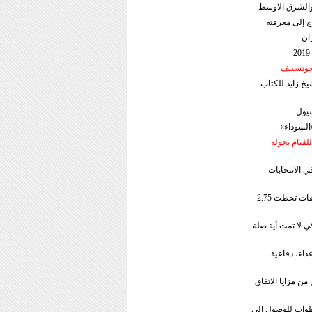
ن والشرق الاوسط
ج إلى معرفته
ان
 خوتسييف
خ زايد للكتاب
سيول
«السوداء»
لقيام بجولة
ي الانتخابات
إيران: الصادرات الشهریة للنفط والمكثفات تخطت 2.75
 لا تمت أية صلة
داء، دفاعية
ن مزايا الاتفاق
طوات للوصول إلى