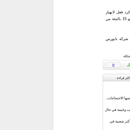
د فعل لانهيار
نشاط التنقيب في أمريكا الشمالية 58.4 مليون دولار. وجاءت التكلفة كبيرة نظرا للاستغناء عن نحو 15 بالمئة من
 شركة نابورس
شكلة
0
اکثر قراءة
مها الاحتجاجات...
قب وخيمة في حال
أكثر شعبية في