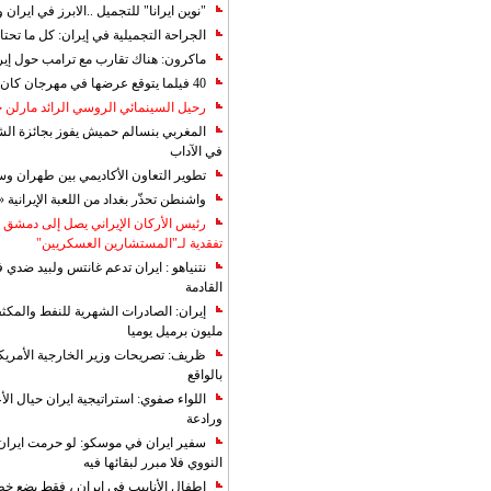
"نوين ايرانا" للتجميل ..الابرز في ايرا
الجراحة التجميلية في إيران: كل ما تحتا
ماكرون: هناك تقارب مع ترامب حول إير
40 فيلما يتوقع عرضها في مهرجان كان 2019
رحيل السينمائي الروسي الرائد مارلن
المغربي بنسالم حميش يفوز بجائزة الشي
في الآداب
تطوير التعاون الأكاديمي بين طهران و
واشنطن تحذّر بغداد من اللعبة الإيرانية 
رئيس الأركان الإيراني يصل إلى دمشق ل
تفقدية لـ"المستشارين العسكريين"
نتنياهو : ايران تدعم غانتس ولبيد ضدي ف
القادمة
مليون برميل يوميا
ظريف: تصريحات وزير الخارجية الأمريكي
بالواقع
اللواء صفوي: استراتيجية ايران حيال الأع
ورادعة
سفير ايران في موسكو: لو حرمت ايران م
النووي فلا مبرر لبقائها فيه
اطفال الأنابيب في إيران ، فقط بضع خ