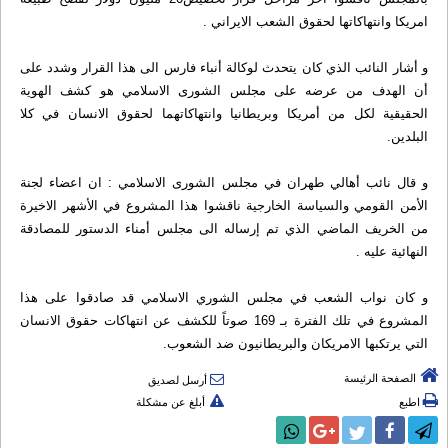
امريكا وانتهاكاتها لحقوق الشعب الايراني .
و أشار النائب الذي كان يتحدث لوكالة أنباء فارس الى هذا القرار وشدد على
أن الهدف من عرضه على مجلس الشورى الاسلامي هو كشف الهوية
الحقيقية لكل من أمريكا وبريطانيا وانتهاكاتهما لحقوق الانسان في كلا
البلدين.
و قال نائب أهالي طهران في مجلس الشورى الاسلامي : ان اعضاء لجنة
الأمن القومي والسياسة الخارجية ناقشوا هذا المشروع في الأشهر الاخيرة
من الخريف الماضي الذي تم إرساله الى مجلس أمناء‌ الدستور للمصادقة
النهائية عليه .
و كان نواب الشعب في مجلس الشوري الاسلامي قد صادقوا على هذا
المشروع في تلك الفترة بـ 169 صوتاً للكشف عن انتهاكات حقوق الانسان
التي يرتكبها الامريكان والبريطانيون ضد الشعوب.
الصفحة الرئيسة
أرسل لصديق
اطبع
أبلغ عن مشكلة