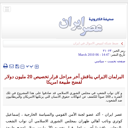
باز
و
بسته
کردن
منو
ضبط شبكة لتبييض الاموال في ايران
رمز الخبر:
۲۱۰۶۳
تأريخ النشر:
14:47
- 06 March 2010
صفحه نخست
»
سياسي
‍‍‍ پ
پ
البرلمان الایراني یناقش آخر مراحل قرار تخصيص 20 مليون دولار
لفضح طبيعة امريكا
و كان نواب الشعب في مجلس الشوري الاسلامي قد صادقوا على هذا المشروع في تلك
الفترة بـ 169 صوتاً للكشف عن انتهاكات حقوق الانسان التي يرتكبها الامريكان والبريطانيون
ضد الشعوب.
عصر ایران - أكد عضو لجنة‌ الأمن القومي والسياسة‌ الخارجية ، إسماعيل
كوثري ونائب أهالي طهران بمجلس الشورى الاسلامي أن نواب الشعب
بالمجلس ناقشوا آخر مراحل قرار تخصيص20 مليون دولار لفضح طبيعة