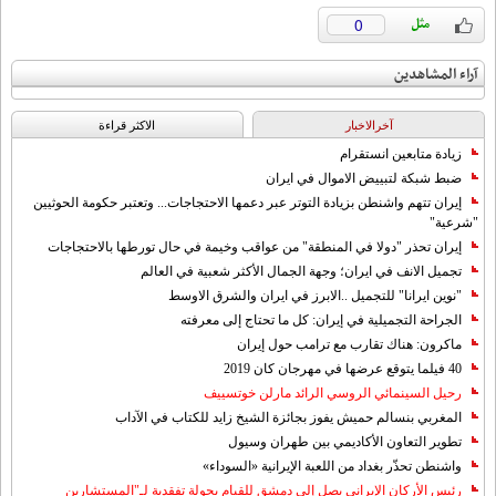
0
آراء المشاهدين
آخرالاخبار
الاکثر قراءة
زيادة متابعين انستقرام
ضبط شبكة لتبييض الاموال في ايران
إيران تتهم واشنطن بزيادة التوتر عبر دعمها الاحتجاجات... وتعتبر حكومة الحوثيين
"شرعية"
إيران تحذر "دولا في المنطقة" من عواقب وخيمة في حال تورطها بالاحتجاجات
تجميل الانف في ايران؛ وجهة الجمال الأكثر شعبية في العالم
"نوين ايرانا" للتجميل ..الابرز في ايران والشرق الاوسط
الجراحة التجميلية في إيران: كل ما تحتاج إلى معرفته
ماكرون: هناك تقارب مع ترامب حول إيران
40 فيلما يتوقع عرضها في مهرجان كان 2019
رحيل السينمائي الروسي الرائد مارلن خوتسييف
المغربي بنسالم حميش يفوز بجائزة الشيخ زايد للكتاب في الآداب
تطوير التعاون الأكاديمي بين طهران وسيول
واشنطن تحذّر بغداد من اللعبة الإيرانية «السوداء»
رئيس الأركان الإيراني يصل إلى دمشق للقيام بجولة تفقدية لـ"المستشارين