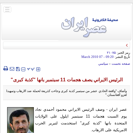
باز
و
بسته
کردن
منو
رمز الخبر:
۲۱۰۷۵
تأريخ النشر:
09:20
- 07 March 2010
صفحه نخست
»
سياسي
‍‍‍ پ
پ
الرئيس الايراني يصف هجمات 11 سبتمبر بانها "كذبة كبرى"
وأضاف "واقعة الحادي عشر من سبتمبر كذبة كبرى وجاءت كذريعة لحملة ضد الارهاب وتمهيدا
لغزو أفغانستان."
عصر ایران - وصف الرئيس الايراني محمود أحمدي نجاد
يوم السبت هجمات 11 سبتمبر ايلول على الولايات
المتحدة بانها "كذبة كبرى" استخدمت لتبرير الحرب
الامريكية على الارهاب.