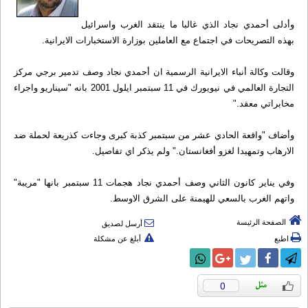
وأدلى أحمدي نجاد الذي غالبا ما ينتقد الغرب واسرائيل
بهذه التصريحات في اجتماع مع العاملين بوزارة الاستخبارات الایرانیة.
وقالت وكالة أنباء الایرانیة الرسمیة ان أحمدي نجاد وصف تدمير برجي مركز
التجارة العالمي في نيويورك في 11 سبتمبر ايلول 2001 بانه "سيناريو واجراء
مخابراتي معقد."
وأضاف "واقعة الحادي عشر من سبتمبر كذبة كبرى وجاءت كذريعة لحملة ضد
الارهاب وتمهيدا لغزو أفغانستان." ولم يذكر اي تفاصيل.
وفي يناير كانون الثاني وصف أحمدي نجاد هجمات 11 سبتمبر بانها "مريبة"
واتهم الغرب بالسعي للهيمنة على الشرق الاوسط.
الصفحة الرئيسة
أرسل لصديق
اطبع
أبلغ عن مشكلة
0