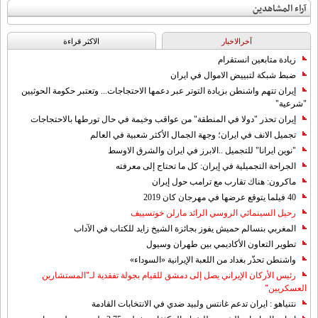
آراء المشاهدين
آخرالاخبار
الاکثر قراءة
زيادة متابعين انستقرام
ضبط شبكة لتبييض الاموال في ايران
إيران تتهم واشنطن بزيادة التوتر عبر دعمها الاحتجاجات... وتعتبر حكومة الحوثيين
"شرعية"
إيران تحذر "دولا في المنطقة" من عواقب وخيمة في حال تورطها بالاحتجاجات
تجميل الانف في ايران؛ وجهة الجمال الأكثر شعبية في العالم
"نوين ايرانا" للتجميل ..الابرز في ايران والشرق الاوسط
الجراحة التجميلية في إيران: كل ما تحتاج إلى معرفته
ماكرون: هناك تقارب مع ترامب حول إيران
40 فيلما يتوقع عرضها في مهرجان كان 2019
رحيل السينمائي الروسي الرائد مارلن خوتسييف
المغربي بنسالم حميش يفوز بجائزة الشيخ زايد للكتاب في الآداب
تطوير التعاون الأكاديمي بين طهران وسيول
واشنطن تحذّر بغداد من اللعبة الإيرانية «السوداء»
رئيس الأركان الإيراني يصل إلى دمشق للقيام بجولة تفقدية لـ"المستشارين
العسكريين"
نتنياهو : ايران تدعم غانتس ولبيد ضدي في الانتخابات القادمة