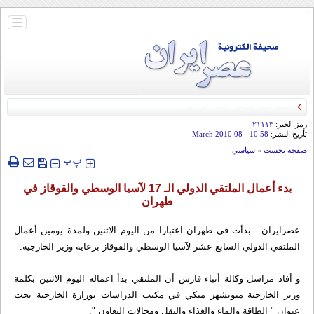
باز
و
بسته
کردن
منو
رمز الخبر:
۲۱۱۱۳
تأريخ النشر:
10:58
- 08 March 2010
صفحه نخست
»
سياسي
‍‍‍ پ
پ
بدء أعمال الملتقي الدولي الـ 17 لآسيا الوسطي والقوقاز في
طهران
عصرایران - بدأت في طهران اعتبارا من اليوم الاثنين ولمدة يومين أعمال
الملتقي الدولي السابع عشر لآسيا الوسطي والقوقاز برعاية وزير الخارجية.
و أفاد مراسل وكالة أنباء فارس أن الملتقي بدأ اعماله اليوم الاثنين بكلمة
وزير الخارجية منوتشهر متكي في مكتب الدراسات بوزارة الخارجية تحت
عنوان " الطاقة والماء والغذاء والنقل ومجالات التعاون ".