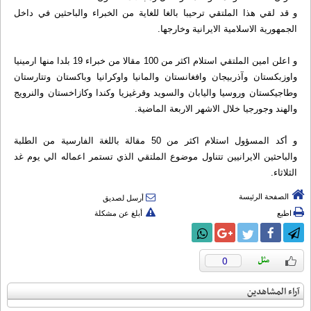
و قد لقي هذا الملتقي ترحيبا بالغا للغاية من الخبراء والباحثين في داخل
الجمهورية الاسلامية الايرانية وخارجها.
و اعلن امين الملتقي استلام اكثر من 100 مقالا من خبراء 19 بلدا منها ارمينيا
واوزبكستان وآذربيجان وافغانستان والمانيا واوكرانيا وباكستان وتتارستان
وطاجيكستان وروسيا واليابان والسويد وقرغيزيا وكندا وكازاخستان والنرويج
والهند وجورجيا خلال الاشهر الاربعة الماضية.
و أكد المسؤول استلام اكثر من 50 مقالة باللغة الفارسية من الطلبة
والباحثين الايرانيين تتناول موضوع الملتقي الذي تستمر اعماله الي يوم غد
الثلاثاء.
الصفحة الرئيسة
أرسل لصديق
اطبع
أبلغ عن مشكلة
0
آراء المشاهدين