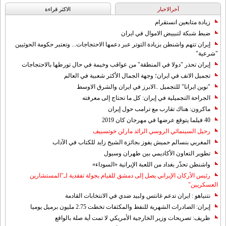
آخرالاخبار
الاکثر قراءة
زيادة متابعين انستقرام
ضبط شبكة لتبييض الاموال في ايران
إيران تتهم واشنطن بزيادة التوتر عبر دعمها الاحتجاجات... وتعتبر حكومة الحوثيين
"شرعية"
إيران تحذر "دولا في المنطقة" من عواقب وخيمة في حال تورطها بالاحتجاجات
تجميل الانف في ايران؛ وجهة الجمال الأكثر شعبية في العالم
"نوين ايرانا" للتجميل ..الابرز في ايران والشرق الاوسط
الجراحة التجميلية في إيران: كل ما تحتاج إلى معرفته
ماكرون: هناك تقارب مع ترامب حول إيران
40 فيلما يتوقع عرضها في مهرجان كان 2019
رحيل السينمائي الروسي الرائد مارلن خوتسييف
المغربي بنسالم حميش يفوز بجائزة الشيخ زايد للكتاب في الآداب
تطوير التعاون الأكاديمي بين طهران وسيول
واشنطن تحذّر بغداد من اللعبة الإيرانية «السوداء»
رئيس الأركان الإيراني يصل إلى دمشق للقيام بجولة تفقدية لـ"المستشارين
العسكريين"
نتنياهو : ايران تدعم غانتس ولبيد ضدي في الانتخابات القادمة
إيران: الصادرات الشهریة للنفط والمكثفات تخطت 2.75 مليون برميل يوميا
ظريف: تصريحات وزير الخارجية الأمريكي لا تمت أية صلة بالواقع