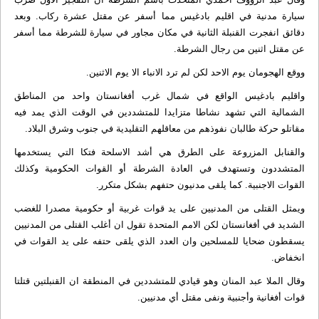
سيارة مدنية في اقليم بادغيس مما أسفر عن مقتل عشرة ركاب. وبعد
دقائق انفجرت القنبلة الثانية في مكان مجاور في سيارة للشرطة مما أسفر
عن مقتل اثنين من رجال الشرطة.
ووقع الهجومان يوم الاحد لكن لم ترد الانباء الا يوم الاثنين.
واقليم بادغيس الواقع في شمال غرب أفغانستان واحد من المناطق
الشمالية التي تشهد نشاطا متزايدا للمتشددين في الوقت الذي يمد فيه
مقاتلو حركة طالبان نفوذهم من معاقلهم التقليدية في جنوب وشرق البلاد.
والقنابل المزروعة على الطرق هي أشد الاسلحة فتكا التي يستخدمها
المتشددون وتستهدف في العادة الشرطة أو القوات الحكومية وكذلك
القوات الاجنبية. كما يلقى مدنيون حتفهم بشكل متكرر.
ويمثل القتلى من المدنيين على يد قوات غربية أو حكومية مصدرا للغضب
الشديد في أفغانستان لكن الامم المتحدة تقول ان أغلب القتلى من المدنيين
يسقطون ضحايا للمسلحين وان العدد الذي يلقى حتفه على يد القوات في
انخفاض.
وقال الملا عبد المنان وهو قيادي للمتشددين في المنطقة ان القنبلتين قتلتا
قوات أفغانية وأجنبية ونفى مقتل أي مدنيين.