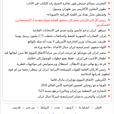
المغربي بنسالم حميش يفوز بجائزة الشيخ زايد للكتاب في الآداب
تطوير التعاون الأكاديمي بين طهران وسيول
واشنطن تحذّر بغداد من اللعبة الإيرانية «السوداء»
رئيس الأركان الإيراني يصل إلى دمشق للقيام بجولة تفقدية لـ"المستشارين
العسكريين"
نتنياهو : ايران تدعم غانتس ولبيد ضدي في الانتخابات القادمة
إيران: الصادرات الشهریة للنفط والمكثفات تخطت 2.75 مليون برميل يوميا
ظريف: تصريحات وزير الخارجية الأمريكي لا تمت أية صلة بالواقع
اللواء صفوي: استراتيجية ايران حيال الأعداء، دفاعية ورادعة
سفير ايران في موسكو: لو حرمت ايران من مزايا الاتفاق النووي فلا مبرر لبقائها فيه
اطفال الأنابيب في إيران ، فقط بضع خطوات للوصول إلى احلامك
قرعة ربع نهائي دوري الابطال.. استقلال وبرسبوليس في مواجهات قطرية
رئيس الاركان العامة للقوات المسلحة الايرانية: ايران لن تنتظر رخصة من اي قوة
لتطوير قدراتها الدفاعية
الكرملين: الاتفاق النووي مع إيران مازال قائما
الفيفا يدعو روحاني لحضور افتتاحية كأس العالم 2018
التجارة غیر النفطیة بین إیران ومالیزیا ترتفع بنسبة 23%
الامارات والبحرين تدعمان استراتيجية اميركا حيال ايران
الاولی
|
اتصلوا بنا
|
أرشیف
|
بحث
|
الروابط
|
من نحن
|
فارسی