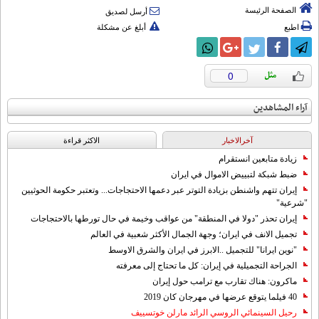
الصفحة الرئيسة
أرسل لصديق
اطبع
أبلغ عن مشكلة
0
آراء المشاهدين
آخرالاخبار
الاکثر قراءة
زيادة متابعين انستقرام
ضبط شبكة لتبييض الاموال في ايران
إيران تتهم واشنطن بزيادة التوتر عبر دعمها الاحتجاجات... وتعتبر حكومة الحوثيين
"شرعية"
إيران تحذر "دولا في المنطقة" من عواقب وخيمة في حال تورطها بالاحتجاجات
تجميل الانف في ايران؛ وجهة الجمال الأكثر شعبية في العالم
"نوين ايرانا" للتجميل ..الابرز في ايران والشرق الاوسط
الجراحة التجميلية في إيران: كل ما تحتاج إلى معرفته
ماكرون: هناك تقارب مع ترامب حول إيران
40 فيلما يتوقع عرضها في مهرجان كان 2019
رحيل السينمائي الروسي الرائد مارلن خوتسييف