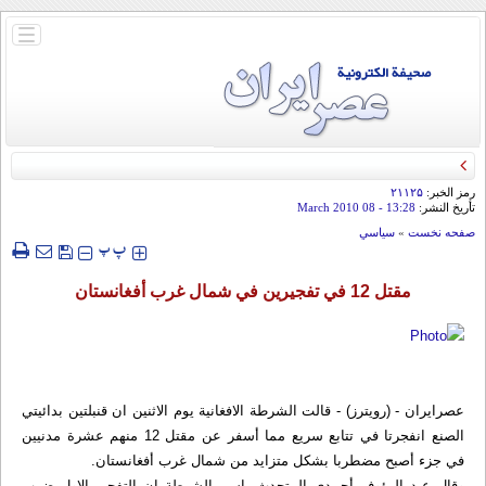
باز
و
بسته
کردن
منو
رمز الخبر:
۲۱۱۲۵
تأريخ النشر:
13:28
- 08 March 2010
صفحه نخست
»
سياسي
‍‍‍ پ
پ
مقتل 12 في تفجيرين في شمال غرب أفغانستان
عصرایران - (رويترز) - قالت الشرطة الافغانية يوم الاثنين ان قنبلتين بدائيتي
الصنع انفجرتا في تتابع سريع مما أسفر عن مقتل 12 منهم عشرة مدنيين
في جزء أصبح مضطربا بشكل متزايد من شمال غرب أفغانستان.
وقال عبد الرؤوف أحمدي المتحدث باسم الشرطة ان التفجير الاول ضرب