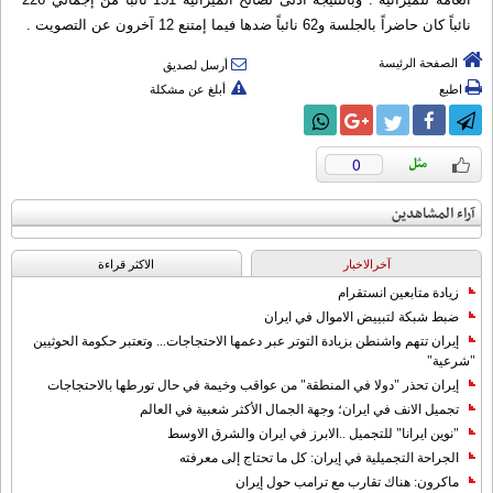
نائباً كان حاضراً بالجلسة و62 نائباً ضدها فيما إمتنع 12 آخرون عن التصويت .
الصفحة الرئيسة
أرسل لصديق
اطبع
أبلغ عن مشكلة
0
آراء المشاهدين
آخرالاخبار
الاکثر قراءة
زيادة متابعين انستقرام
ضبط شبكة لتبييض الاموال في ايران
إيران تتهم واشنطن بزيادة التوتر عبر دعمها الاحتجاجات... وتعتبر حكومة الحوثيين
"شرعية"
إيران تحذر "دولا في المنطقة" من عواقب وخيمة في حال تورطها بالاحتجاجات
تجميل الانف في ايران؛ وجهة الجمال الأكثر شعبية في العالم
"نوين ايرانا" للتجميل ..الابرز في ايران والشرق الاوسط
الجراحة التجميلية في إيران: كل ما تحتاج إلى معرفته
ماكرون: هناك تقارب مع ترامب حول إيران