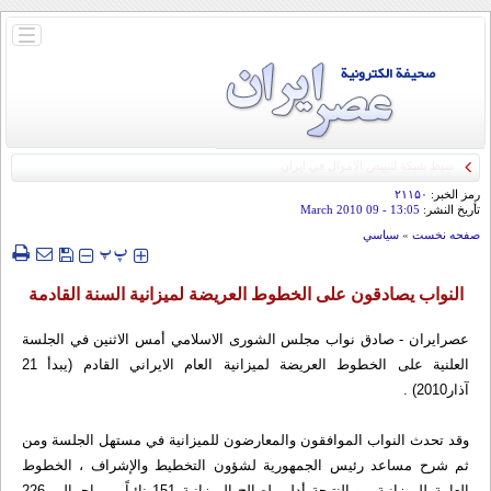
باز
و
بسته
کردن
منو
رمز الخبر:
۲۱۱۵۰
تأريخ النشر:
13:05
- 09 March 2010
صفحه نخست
»
سياسي
‍‍‍ پ
پ
النواب يصادقون على الخطوط العريضة لميزانية السنة القادمة
عصرایران - صادق نواب مجلس الشورى الاسلامي أمس الاثنين في الجلسة
العلنية على الخطوط العريضة لميزانية العام الايراني القادم (يبدأ 21
آذار2010) .
وقد تحدث النواب الموافقون والمعارضون للميزانية في مستهل الجلسة ومن
ثم شرح مساعد رئيس الجمهورية لشؤون التخطيط والإشراف ، الخطوط
العامة للميزانية . وبالنتيجة أدلى لصالح الميزانية 151 نائباً من إجمالي 226