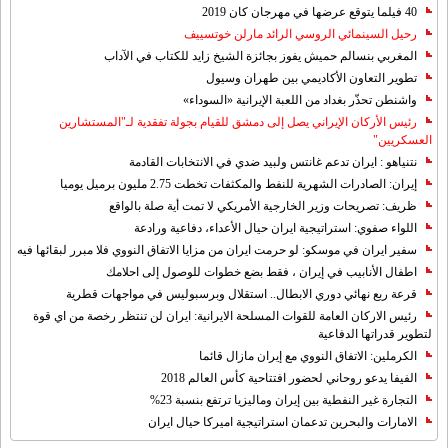
40 فيلما يتوقع عرضها في مهرجان كان 2019
رحيل السينمائي الروسي الرائد مارلن خوتسييف
المغربي بنسالم حميش يفوز بجائزة الشيخ زايد للكتاب في الآداب
تطوير التعاون الأكاديمي بين طهران وسيول
واشنطن تحذّر بغداد من اللعبة الإيرانية «السوداء»
رئيس الأركان الإيراني يصل إلى دمشق للقيام بجولة تفقدية لـ"المستشارين
العسكريين"
نتنياهو : ايران تدعم غانتس ولبيد ضدي في الانتخابات القادمة
إيران: الصادرات الشهریة للنفط والمكثفات تخطت 2.75 مليون برميل يوميا
ظريف: تصريحات وزير الخارجية الأمريكي لا تمت أية صلة بالواقع
اللواء صفوي: استراتيجية ايران حيال الأعداء، دفاعية ورادعة
سفير ايران في موسكو: لو حرمت ايران من مزايا الاتفاق النووي فلا مبرر لبقائها فيه
اطفال الأنابيب في إيران ، فقط بضع خطوات للوصول إلى احلامك
قرعة ربع نهائي دوري الابطال.. استقلال وبرسبوليس في مواجهات قطرية
رئيس الاركان العامة للقوات المسلحة الايرانية: ايران لن تنتظر رخصة من اي قوة
لتطوير قدراتها الدفاعية
الكرملين: الاتفاق النووي مع إيران مازال قائما
الفيفا يدعو روحاني لحضور افتتاحية كأس العالم 2018
التجارة غیر النفطیة بین إیران ومالیزیا ترتفع بنسبة 23%
الامارات والبحرين تدعمان استراتيجية اميركا حيال ايران