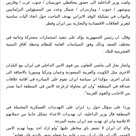
ولفت وزير الداخلية الى حضور محافظي خوزستان / جنوب غرب / وفارس
وبوشهر / جنوب / ومازندران / شمال وعدد من المسؤولين البرلمانيين
والنواب في تشکيلة الوفد الايراني بهدف التباحث حول اتخاذ آليات مناسبة
لتعزيز العلاقات الاقتصادية والتجارية بين ايران وقطر .
وقال، ان رئيس الجمهورية يؤکد على تنفيذ استثمارات مشترکة وثنائية في
مختلف الصعد وذلک وفق السياسات العامة للنظام وخطة آفاق التنمية
العشرينية للبلاد .
واشار نجار الى ماضي التعاون بين قوى الامن الداخلي في ايران مع البلدان
الاخرى مثل الکويت والعربية السعودية وعمان وترکيا وسوريا بالاضافة الى
بلدان اخرى، مؤکدا ان سياسة ايران تقوم على المبادرة في اقامة علاقات
صداقة في المنطقة "وان اي محاولة لزعزعة الامن في المنطقة انما تصدر
من الاجانب والقوى الغربية".
وردا على سؤال حول رد ايران على التهديدات العسکرية المحتملة في
المنطقة قال وزير الداخلية، ان تهديدات الاعداء تشکل جانبا من حملاتهم
الاعلامية وان اي تهديد ضد ايران يشبه المزحة.
واکد ان ايران لا تشعر باي مخاطر عليها "ولو اراد احد يوما تهديد الامن
القومي الايراني فان ايران سترد عليه بما تجعله يشعر بالندم على فعلته".