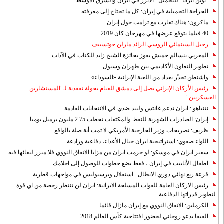
"نوين ايرانا" للتجميل ..الابرز في ايران والشرق الاوسط
الجراحة التجميلية في إيران: كل ما تحتاج إلى معرفته
ماكرون: هناك تقارب مع ترامب حول إيران
40 فيلما يتوقع عرضها في مهرجان كان 2019
رحيل السينمائي الروسي الرائد مارلن خوتسييف
المغربي بنسالم حميش يفوز بجائزة الشيخ زايد للكتاب في الآداب
تطوير التعاون الأكاديمي بين طهران وسيول
واشنطن تحذّر بغداد من اللعبة الإيرانية «السوداء»
رئيس الأركان الإيراني يصل إلى دمشق للقيام بجولة تفقدية لـ"المستشارين
العسكريين"
نتنياهو : ايران تدعم غانتس ولبيد ضدي في الانتخابات القادمة
إيران: الصادرات الشهریة للنفط والمكثفات تخطت 2.75 مليون برميل يوميا
ظريف: تصريحات وزير الخارجية الأمريكي لا تمت أية صلة بالواقع
اللواء صفوي: استراتيجية ايران حيال الأعداء، دفاعية ورادعة
سفير ايران في موسكو: لو حرمت ايران من مزايا الاتفاق النووي فلا مبرر لبقائها فيه
اطفال الأنابيب في إيران ، فقط بضع خطوات للوصول إلى احلامك
قرعة ربع نهائي دوري الابطال.. استقلال وبرسبوليس في مواجهات قطرية
رئيس الاركان العامة للقوات المسلحة الايرانية: ايران لن تنتظر رخصة من اي قوة
لتطوير قدراتها الدفاعية
الكرملين: الاتفاق النووي مع إيران مازال قائما
الفيفا يدعو روحاني لحضور افتتاحية كأس العالم 2018