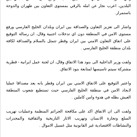
البلدين، اعرب نجار عن امله بالرقي بمستوى التعاون بين طهران والدوحة
باستمرار.
واشار الى تعزيز التعاون والصداقة بين ايران وبلدان الخليج الفارسي ورفع
مستوى الامن في المنطقة دون اي تدخلات اجنبية وقال، ان رسالة التوقيع
على اتفاق التعاون الامني بين ايران وقطر تتمثل بالسلام والصداقة لکافة
بلدان منطقة الخليج الفارسي .
ولفت وزير الداخلية الى بنود هذا الاتفاق وقال، ان لجنة عمل ايرانية - قطرية
مشترکة سيتم تاسيسها لمتابعة بنود الاتفاق.
واعتبر التوقيع على الاتفاق الامني بين ايران وقطر بانه يعد مصداقا عمليا
لايجاد الامن في منطقة الخليج الفارسي حيث تستطيع شعوب المنطقة
العيش بظله في هدوء وامن کاملين .
ولفت الى ان الاتفاق اکد على مکافحة الجرائم المنظمة وعمليات تهريب
السلع وتجارة الانسان وتهريب الاثار التاريخية والثقافية والمخدرات
والنشاطات الاقتصادية غير القانونية مثل غسيل الاموال .