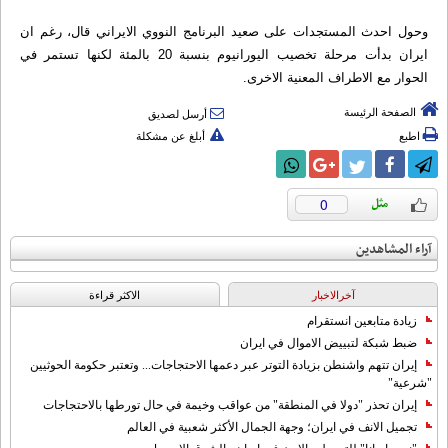
وحول احدث المستجدات على صعيد البرنامج النووي الايراني قال، رغم ان
ايران بدأت مرحلة تخصيب اليورانيوم بنسبة 20 بالمئة لکنها تستمر في
الحوار مع الاطراف المعنية الاخرى.
الصفحة الرئيسة
أرسل لصديق
اطبع
أبلغ عن مشكلة
0
آراء المشاهدين
آخرالاخبار
الاکثر قراءة
زيادة متابعين انستقرام
ضبط شبكة لتبييض الاموال في ايران
إيران تتهم واشنطن بزيادة التوتر عبر دعمها الاحتجاجات... وتعتبر حكومة الحوثيين
"شرعية"
إيران تحذر "دولا في المنطقة" من عواقب وخيمة في حال تورطها بالاحتجاجات
تجميل الانف في ايران؛ وجهة الجمال الأكثر شعبية في العالم