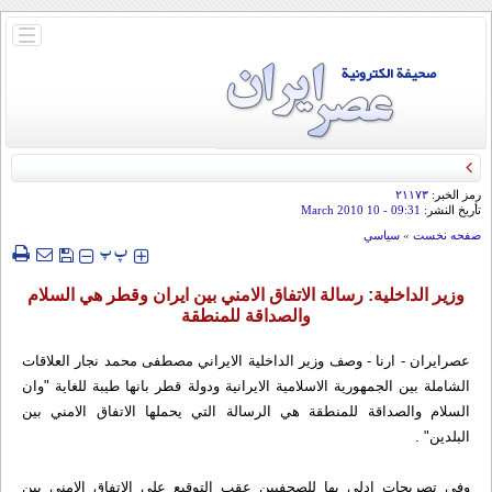
باز
و
بسته
کردن
منو
رمز الخبر:
۲۱۱۷۳
تأريخ النشر:
09:31
- 10 March 2010
صفحه نخست
»
سياسي
‍‍‍ پ
پ
وزير الداخلية: رسالة الاتفاق الامني بين ايران وقطر هي السلام
والصداقة للمنطقة
عصرایران - ارنا - وصف وزير الداخلية الايراني مصطفى محمد نجار العلاقات
الشاملة بين الجمهورية الاسلامية الايرانية ودولة قطر بانها طيبة للغاية "وان
السلام والصداقة للمنطقة هي الرسالة التي يحملها الاتفاق الامني بين
البلدين" .
وفي تصريحات ادلى بها للصحفيين عقب التوقيع على الاتفاق الامني بين