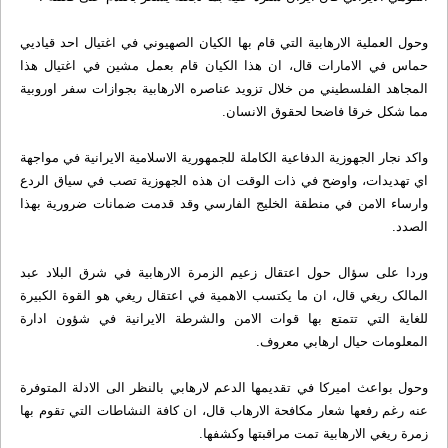
وحول العملية الارهابية التي قام بها الکيان الصهيوني في اغتيال احد قياديي
حماس في الامارات قال، ان هذا الکيان قام بعمل مشين في اغتيال هذا
المجاهد الفلسطيني من خلال تزويد عناصره الارهابية بجوازات سفر اوروبية
مما شکل خرقا فاضحا لحقوق الانسان.
واکد نجار الجهوزية الدفاعية الکاملة للجمهورية الاسلامية الايرانية في مواجهة
اي تهديدات، واوضح في ذات الوقت ان هذه الجهوزية تصب في سياق الردع
وارساء الامن في منطقة الخليج الفارسي وقد قدمت ضمانات ضرورية بهذا
الصدد.
وردا على سؤال حول اعتقال زعيم الزمرة الارهابية في شرق البلاد عبد
المالک ريغي قال، ان ما يکتسب الاهمية في اعتقال ريغي هو القوة الکبيرة
للغاية التي تتمتع بها قوات الامن والشرطة الايرانية في شؤون ادارة
المعلومات حيال ارهابي معروف.
وحول بواعث اميرکا في تقديمها الدعم لارهابي بالنظر الى الادلة المتوفرة
عنه رغم رفعها شعار مکافحة الارهاب قال، ان کافة النشاطات التي تقوم بها
زمرة ريغي الارهابية تمت مراقبتها وکشفها.