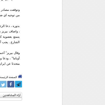
وتوقعت مصادر س
من توجيه اي ضر
بدوره ، دعا الر
، واضاف بيريز 
يتمتع بعضوية ك
الشارع.. يجب أن 
وقال بيريز" أحم
أوباما" ، ودعا
متحدثا عن ايران 
الصفحة الرئيسة
آراء المشاهدين