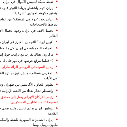
ضبط شبكة لتبييض الاموال في ايران
إيران تتهم واشنطن بزيادة التوتر عبر دع
وتعتبر حكومة الحوثيين "شرعية"
إيران تحذر "دولا في المنطقة" من عوا
تورطها بالاحتجاجات
تجميل الانف في ايران؛ وجهة الجمال ال
العالم
"نوين ايرانا" للتجميل ..الابرز في ايرا
الجراحة التجميلية في إيران: كل ما تحتا
ماكرون: هناك تقارب مع ترامب حول إير
40 فيلما يتوقع عرضها في مهرجان كان 2019
رحيل السينمائي الروسي الرائد مارلن
المغربي بنسالم حميش يفوز بجائزة الشي
في الآداب
تطوير التعاون الأكاديمي بين طهران و
واشنطن تحذّر بغداد من اللعبة الإيرانية 
رئيس الأركان الإيراني يصل إلى دمشق ل
تفقدية لـ"المستشارين العسكريين"
نتنياهو : ايران تدعم غانتس ولبيد ضدي ف
القادمة
مليون برميل يوميا