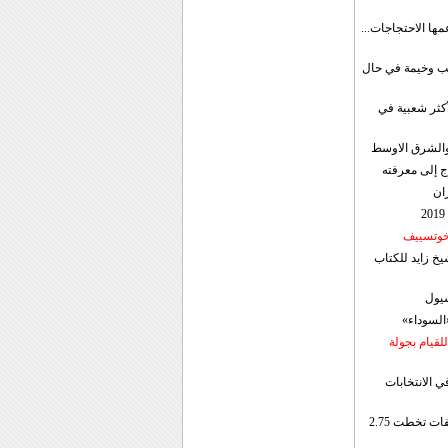
مها الاحتجاجات...
قب وخيمة في حال
أكثر شعبية في
ن والشرق الاوسط
ج إلى معرفته
ان
 خوتسييف
خ زايد للكتاب
سيول
«السوداء»
لقيام بجولة
ي الانتخابات
إيران: الصادرات الشهریة للنفط والمكثفات تخطت 2.75