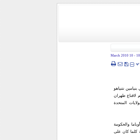
- 10 March 2010
10
پ
نيامين نتنياهو
 لاقناع طهران
لايات المتحدة
وباما والحكومة
 كلما كان على