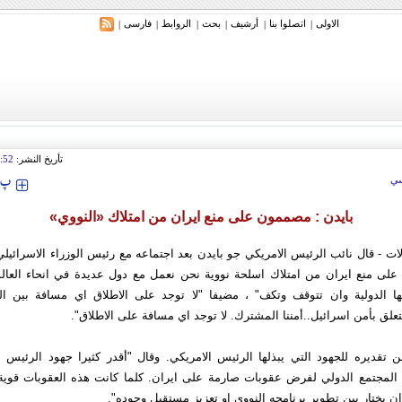
الاولی
اتصلوا بنا
أرشیف
بحث
الروابط
فارسی
|
|
|
|
|
|
ري: إيران ستدمر أمريكا وإسرائيل والسعودية إذا تجاوزت خطوط طهران الحمراء
تأريخ النشر:
:52
‍‍‍ پ
ي
بايدن : مصممون على منع ايران من امتلاك «النووي»
ات - قال نائب الرئيس الامريكي جو بايدن بعد اجتماعه مع رئيس الوزراء الاسرائيلي ب
ى منع ايران من امتلاك اسلحة نووية نحن نعمل مع دول عديدة في انحاء العالم
ماتها الدولية وان تتوقف وتكف" ، مضيفا "لا توجد على الاطلاق اي مسافة بين الو
تعلق بأمن اسرائيل..أمننا المشترك. لا توجد اي مسافة على الاطلاق".
 تقديره للجهود التي يبذلها الرئيس الامريكي. وقال "أقدر كثيرا جهود الرئيس أ
دة المجتمع الدولي لفرض عقوبات صارمة على ايران. كلما كانت هذه العقوبات قوية
 ان يختار بين تطوير برنامجه النووي او تعزيز مستقبل وجوده".