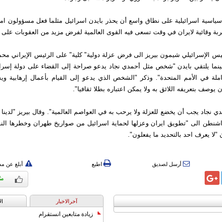
ياسية اسرائيلية على نطاق واسع أن يحذر بايدن اسرائيل مثلما فعل مسؤولون ام
بة وقائية لايران في وقت تسعى فيه القوى العالمية لفرض مزيد من العقوبات على 
ئيس الإسرائيلي شيمون بيريز الى فرض عزلة دولية" كلية" على الرئيس الإيراني مح
بينما يلتقي بايدن "شخص مثل أحمدي نجاد يدعو صراحة إلى القضاء على دولة إسرائ
املة في الأمم المتحدة". وذكر "الشخص الذي يدعو إلى القيام بأعمال إرهابية و
يوصف بتعريفه اللائق به ولا يمكن اعتباره بطلا ثقافيا".
دي نجاد يجب أن يخضع للعزلة ولا يرحب به في العواصم العالمية". وقال بيريز "لدينا
 واشنطن الى "تطويق ايران وعزلها لحماية اسرائيل من صواريخ طهران وخطرها الن
"لا يعرف احد بالتحديد ما يفعلون".
أرسل لصديق
اطبع
أبلغ عن م
آخرالاخبار
ال
زيادة متابعين انستقرام