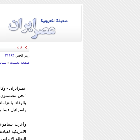
قائد الحرس الثو
رمز الخبر:
۲۱۱۸۴
صفحه نخست
»
سياس
عصرایران - وکال
"نحن مصممون عل
بالوفاء بالتزا
واسرائيل فيما ي
وأعرب نتنياهوعن
الامريكية لقيا
النظام الايراني