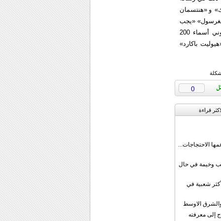
ك» و «هنتسمان
إنغرسول» «يجب
اعتباره إنذاراً لتلك الشركات التي لا تزال تتعامل مع ايران». وأوردت الشركة في موقعها الإلكتروني أسماء 200
هيوليت باكارد»
شكلة
0
اکثر قراءة
مها الاحتجاجات...
قب وخيمة في حال
أكثر شعبية في
ن والشرق الاوسط
ج إلى معرفته