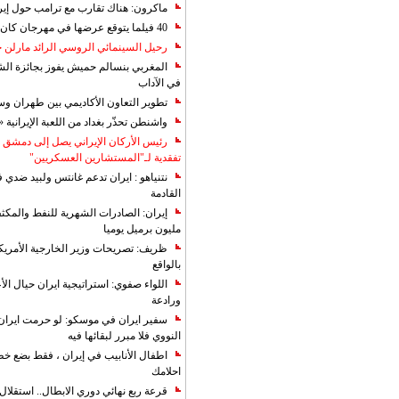
ماكرون: هناك تقارب مع ترامب حول إير
40 فيلما يتوقع عرضها في مهرجان كان 2019
رحيل السينمائي الروسي الرائد مارلن
المغربي بنسالم حميش يفوز بجائزة الشي
في الآداب
تطوير التعاون الأكاديمي بين طهران و
واشنطن تحذّر بغداد من اللعبة الإيرانية 
رئيس الأركان الإيراني يصل إلى دمشق ل
تفقدية لـ"المستشارين العسكريين"
نتنياهو : ايران تدعم غانتس ولبيد ضدي ف
القادمة
مليون برميل يوميا
ظريف: تصريحات وزير الخارجية الأمريكي
بالواقع
اللواء صفوي: استراتيجية ايران حيال الأع
ورادعة
سفير ايران في موسكو: لو حرمت ايران م
النووي فلا مبرر لبقائها فيه
اطفال الأنابيب في إيران ، فقط بضع خ
احلامك
قرعة ربع نهائي دوري الابطال.. استقل