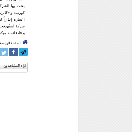
بعثت بها الشرك
كورب» و «كاترب
شركة استُهدفت ب
و «ادفانسد ميكر
الصفحة الرئيسة
آراء المشاهدين