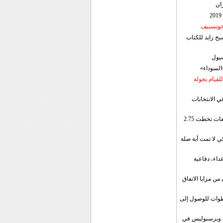
ان
 خوتسييف
خ زايد للكتاب
سيول
«السوداء»
لقيام بجولة
ي الانتخابات
إيران: الصادرات الشهریة للنفط والمكثفات تخطت 2.75
 لا تمت أية صلة
داء، دفاعية
ن مزايا الاتفاق
طوات للوصول إلى
ال وبرسبوليس في