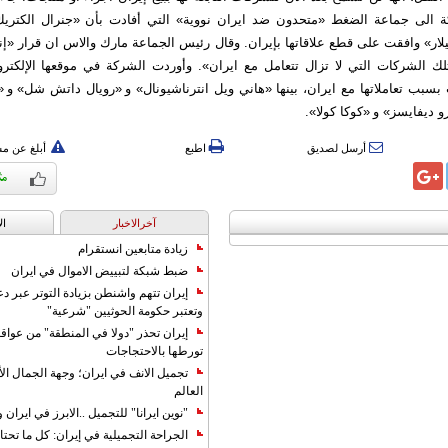
ة الى جماعة الضغط «متحدون ضد ايران نووية» التي أفادت بأن «جنرال الكتري
يلار» وافقت على قطع علاقاتها بإيران. وقال رئيس الجماعة مارك والاس ان قرار «
سبب تعاملاتها مع ايران، بينها «هاني ويل انترناشيونال» و «رويال داتش شل» و «
و ديفايسز» و «كوكا كولا».
أرسل لصديق
اطبع
أبلغ عن م
آخرالاخبار
ال
زيادة متابعين انستقرام
ضبط شبكة لتبييض الاموال في ايران
إيران تتهم واشنطن بزيادة التوتر عبر دع
وتعتبر حكومة الحوثيين "شرعية"
إيران تحذر "دولا في المنطقة" من عوا
تورطها بالاحتجاجات
تجميل الانف في ايران؛ وجهة الجمال ال
العالم
"نوين ايرانا" للتجميل ..الابرز في ايرا
الجراحة التجميلية في إيران: كل ما تحتا