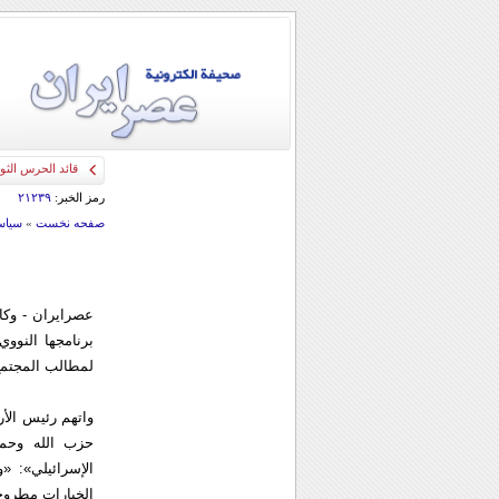
قائد الحرس الثو
رمز الخبر:
۲۱۲۳۹
صفحه نخست
»
سياس
عصرایران - وکا
برنامجها النوو
لمطالب المجتمع
واتهم رئيس الأر
حزب الله وحما
الإسرائيلي»: «
الخيارات مطروحة