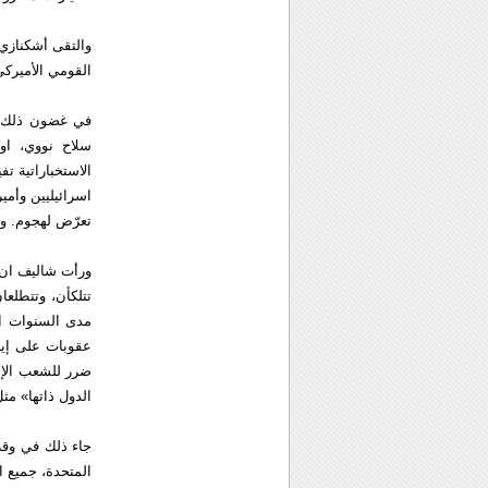
والتقى أشكنازي 
القومي الأميركي
في غضون ذلك، اع
سلاح نووي، او 
الاستخباراتية ت
اسرائيليين وأمي
تعرّض لهجوم. و
ورأت شاليف ان «
تتلكأن، وتتطلعا
مدى السنوات ال
عقوبات على إير
ضرر للشعب الإي
الدول ذاتها» مث
جاء ذلك في وقت 
المتحدة، جميع 