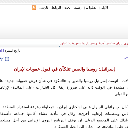
الاولی
اتصلوا بنا
أرشیف
بحث
الروابط
فارسی
|
|
|
|
|
|
ري: إيران ستدمر أمريكا وإسرائيل والسعودية إذا تجاوزت خطوط طهران الحمراء
تأريخ النشر:
:33
‍‍‍ پ
ي
إسرائيل: روسيا والصين تتلكآن في قبول عقوبات لإيران
لات - اتهمت إسرائيل روسيا والصين بـ «التلكؤ» في شأن فرض عقوبات جديدة ع
ي، مشددة في الوقت ذاته على ضرورة إبقاء كل الخيارات «على المائدة» لإرغامه
 الدولي.
كان الإسرائيلي الجنرال غابي اشكنازي إيران بـ «محاولة زعزعة استقرار المنطقة، م
س ومنظمات إرهابية أخرى». وقال في مأدبة عشاء أقامتها جماعة «أصدقاء
ولذلك على المجتمع الدولي ان يوقف البرنامج النووي الإيراني من أجل مصلحته
 على المائدة»، في إشارة الى الخيار العسكري.