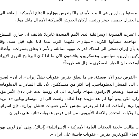
مسؤولين بارزين في البيت الأبيض والكونغرس ووزارة الدفاع الأميركية، إضافة ال
 الجنرال جيمس جونز ورئيس أركان الجيوش الأميركية الأميرال مايك مولن.
تبرت المندوبة الإسرائيلية لدى الأمم المتحدة غابريلا شاليف ان خياري السماح 
مهاجمة منشآتها الذرية، «سيئان»، لكنهما اقرب مما كانا عليه قبل سنة. وقال
فيد بأن إيران تسعى الى امتلاك قدرات نووية مماثلة، والأمر لا يتعلق بسنوات». وأض
ركيين بارزين، سياسيين وعسكريين، يناقشون الآن ما اذا كان البرنامج النووي الإيرا
أوضحت ان الخيار العسكري ما زال «مطروحاً».
الفرص تبدو الآن ضعيفة، في ما يتعلق بفرض عقوبات تشلّ إيران»، اذ ان «الصين و
ن الى المسار الديبلوماسي. إننا اكثر من متشككين، لأن تلك المبادرات الديبلوم
ماضية، ويسخر الإيرانيون منها». وأشارت الى ان روسيا بدت في بادئ الأمر مؤ
ان، لكن يبدو أنها لم تعد مؤيدة جداً لذلك. ولفتت الى ان موسكو وبكين «لا تريد
راني». وأضافت انه اذا لم يفرض مجلس الأمن عقوبات «تشل ايران»، فإن اسرائي
ل الولايات المتحدة والاتحاد الأوروبي، من اجل فرض عقوبات ثنائية على طهران.
طالبت «لجنة العلاقات العامة الأميركية - الإسرائيلية» (إيباك)، وهي أبرز لوبي يهو
اعضاء الكونغرس بفرض «عقوبات قاسية على ايران».