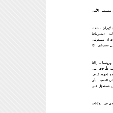
ى مستشار الأمن
لإيران بامتلاك
ت: «معلوماتنا
افت ان مسؤولين
ني سيتوقف، اذا
روسيا ما زالتا
اسية طُرحت على
يدة لجهود فرض
ان التسبب بأي
ل «ستعوّل على
دي في الولايات