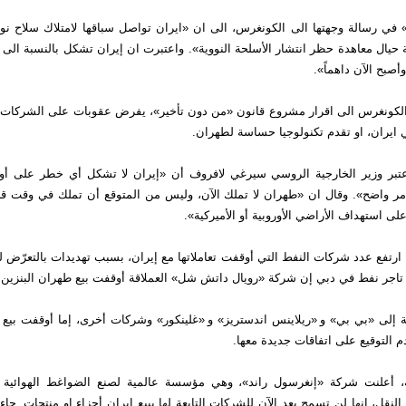
 في رسالة وجهتها الى الكونغرس، الى ان «ايران تواصل سباقها لامتلاك سلاح ن
لية حيال معاهدة حظر انتشار الأسلحة النووية». واعتبرت ان إيران تشكل بالنسبة الى 
 وأصبح الآن داهماً».
لكونغرس الى اقرار مشروع قانون «من دون تأخير»، يفرض عقوبات على الشركات ا
 ايران، او تقدم تكنولوجيا حساسة لطهران.
بر وزير الخارجية الروسي سيرغي لافروف أن «إيران لا تشكل أي خطر على أوروب
أمر واضح». وقال ان «طهران لا تملك الآن، وليس من المتوقع أن تملك في وقت 
لى استهداف الأراضي الأوروبية أو الأميركية».
تفع عدد شركات النفط التي أوقفت تعاملاتها مع إيران، بسبب تهديدات بالتعرّض ل
ل تاجر نفط في دبي إن شركة «رويال داتش شل» العملاقة أوقفت بيع طهران البنزين.
إلى «بي بي» و «ريلاينس اندستريز» و «غلينكور» وشركات أخرى، إما أوقفت بيع اير
م التوقيع على اتفاقات جديدة معها.
، أعلنت شركة «إنغرسول راند»، وهي مؤسسة عالمية لصنع الضواغط الهوائية وأ
النقل، انها لن تسمح بعد الآن للشركات التابعة لها ببيع إيران أجزاء او منتجات. جا