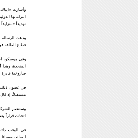
وأشارت «ايباك»
التزاماتها الدو
تهديداً «متزايداً
ودعت الرسالة ا
قطاع الطاقة في
وفي موسكو، اعت
المتحدة، وهذا 
صاروخية قادرة ع
في غضون ذلك، ار
مستقبلاً، إذ قا
وستنضم الشركة 
اتخذت قراراً بعد
في الوقت ذاته
للمباني ووسائل 