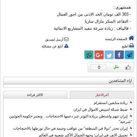
همشهري :
- 303 الف تومان الحد الادنى من اجور العمال
- التقاعد المبكر مازال ساريا
- قاليباف : زيادة سرعة تنفيذ المشاريع الانمائية
الصفحة الرئيسة
أرسل لصديق
اطبع
أبلغ عن مشكلة
0
آراء المشاهدين
آخرالاخبار
الاکثر قراءة
زيادة متابعين انستقرام
ضبط شبكة لتبييض الاموال في ايران
إيران تتهم واشنطن بزيادة التوتر عبر دعمها الاحتجاجات... وتعتبر حكومة الحوثيين
"شرعية"
إيران تحذر "دولا في المنطقة" من عواقب وخيمة في حال تورطها بالاحتجاجات
تجميل الانف في ايران؛ وجهة الجمال الأكثر شعبية في العالم