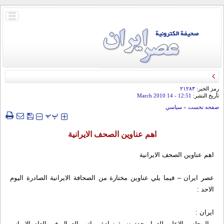
باز
و
بسته
کردن
منو
رمز الخبر:
۲۱۲۸۳
تأريخ النشر:
12:51
- 14 March 2010
صفحه نخست
»
سياسي
‍‍‍ پ
پ
اهم عناوين الصحف الايرانية
اهم عناوين الصحف الايرانية
عصر ايران – فيما يلي عناوين مختارة من الصحافة الايرانية الصادرة اليوم
الاحد :
ايران :
- المجلس الاعلى للعمل حدد نسبة زيادة رواتب العمال في العام الايراني