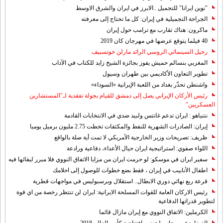
"نوين ايرانا" للتجميل ..الابرز في ايران والشرق الاوسط
الجراحة التجميلية في إيران: كل ما تحتاج إلى معرفته
ماكرون: هناك تقارب مع ترامب حول إيران
40 فيلما يتوقع عرضها في مهرجان كان 2019
رحيل السينمائي الروسي الرائد مارلن خوتسييف
المغربي بنسالم حميش يفوز بجائزة الشيخ زايد للكتاب في الآداب
تطوير التعاون الأكاديمي بين طهران وسيول
واشنطن تحذّر بغداد من اللعبة الإيرانية «السوداء»
رئيس الأركان الإيراني يصل إلى دمشق للقيام بجولة تفقدية لـ"المستشارين
العسكريين"
نتنياهو : ايران تدعم غانتس ولبيد ضدي في الانتخابات القادمة
إيران: الصادرات الشهریة للنفط والمكثفات تخطت 2.75 مليون برميل يوميا
ظريف: تصريحات وزير الخارجية الأمريكي لا تمت أية صلة بالواقع
اللواء صفوي: استراتيجية ايران حيال الأعداء، دفاعية ورادعة
سفير ايران في موسكو: لو حرمت ايران من مزايا الاتفاق النووي فلا مبرر لبقائها فيه
اطفال الأنابيب في إيران ، فقط بضع خطوات للوصول إلى احلامك
قرعة ربع نهائي دوري الابطال.. استقلال وبرسبوليس في مواجهات قطرية
رئيس الاركان العامة للقوات المسلحة الايرانية: ايران لن تنتظر رخصة من اي قوة
لتطوير قدراتها الدفاعية
الكرملين: الاتفاق النووي مع إيران مازال قائما