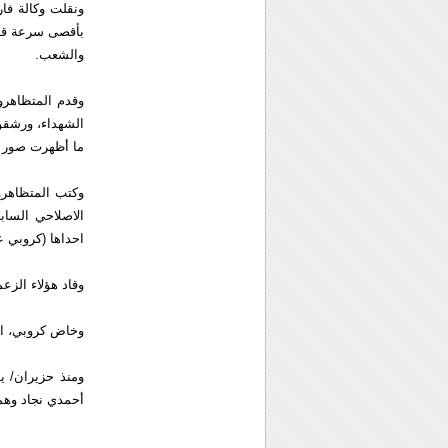
ونقلت وكالة فا
بأقصى سرعة قادة
والشعب.
وقدم المتظاهرو
الشهداء، ورشقو
ما أظهرت صور نش
وكتب المتظاهرو
الاصلاحي الساب
احداها (كروبي ع
وقاد هؤلاء الزع
وخاض كروبي، الرئ
ومنذ حزيران/ ي
أحمدي نجاد وهم