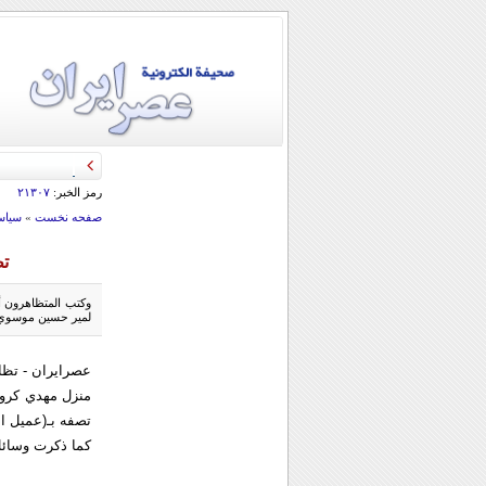
قائد الحرس الثو
رمز الخبر:
۲۱۳۰۷
صفحه نخست
»
سياس
ت
وكتب المتظاهرون أ
لمير حسين موسوي) ر
عصرایران - تظا
منزل مهدي كروبي
تصفه بـ(عميل ال
كما ذكرت وسائل ا