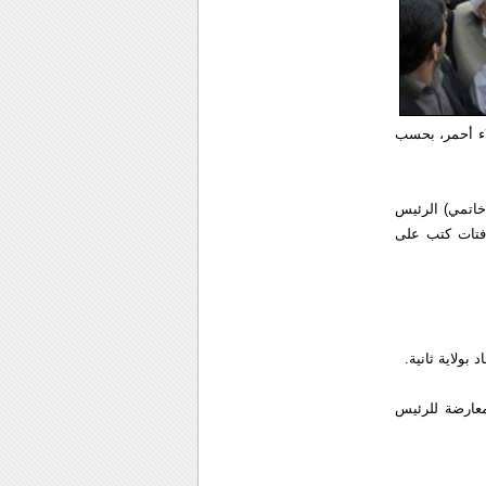
اء أحمر، بحسب
خاتمي) الرئيس
افتات كتب على
بولاية ثانية.
معارضة للرئيس