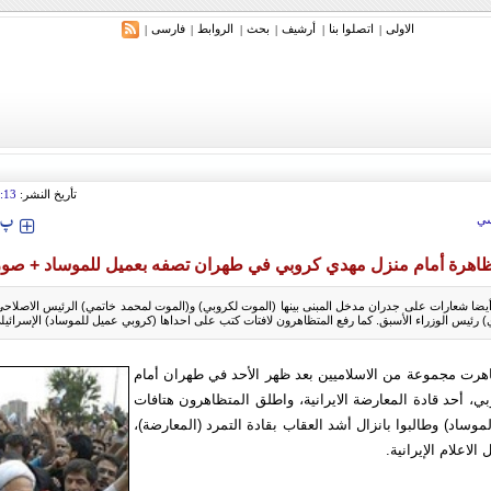
الاولی
اتصلوا بنا
أرشیف
بحث
الروابط
فارسی
|
|
|
|
|
|
ري: إيران ستدمر أمريكا وإسرائيل والسعودية إذا تجاوزت خطوط طهران الحمراء
تأريخ النشر:
:13
‍‍‍ پ
ي
ظاهرة أمام منزل مهدي كروبي في طهران تصفه بعميل للموساد + صور
يضا شعارات على جدران مدخل المبنى بينها (الموت لكروبي) و(الموت لمحمد خاتمي) الرئيس الاصلاحي
ئيس الوزراء الأسبق. كما رفع المتظاهرون لافتات كتب على احداها (كروبي عميل للموساد) الإسرائيل
هرت مجموعة من الاسلاميين بعد ظهر الأحد في طهران أمام
، أحد قادة المعارضة الايرانية، واطلق المتظاهرون هتافات
موساد) وطالبوا بانزال أشد العقاب بقادة التمرد (المعارضة)،
لاعلام الإيرانية.