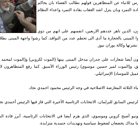
رس للانباء عن المتظاهرين قولهم نطالب القضاء بان يحاكم
 التمرد وبان ينزل اشد العقاب بقادة التمرد واعداء النظام
ن، الذين ناهز عددهم الاربعين، انفسهم على انهم من ذوي
ا المبنى بالحجارة ما أدى الى تحطم عدد من النوافذ، كما رشوا واجهة المبنى بطل
رتها وكالة بوران نيوز.
ن أيضا شعارات على جدران مدخل المبنى بينها (الموت لكروبي) و(الموت لمحمد 
ق، و(الموت لمير حسين موسوي) رئيس الوزراء الأسبق. كما رفع المتظاهرون ل
ميل للموساد) الإسرائيلي.
ماء الثلاثة المعارضة الاصلاحية في وجه الرئيس محمود احمدي نجاد.
يس السابق للبرلمان، الانتخابات الرئاسية الأخيرة التي فاز فيها الرئيس أحمدي نجاد 
ونيو أصبح كروبي وموسوي، الذي هزم أيضا في الانتخابات الرئاسية، أبرز قادة ال
ا مذاك يخضعان لضغوط سياسية وتهديدات جسدية متزايدة.