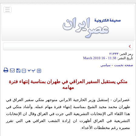
باز
و
بسته
کردن
منو
رمز الخبر:
۲۱۳۳۳
تأريخ النشر:
11:38
- 16 March 2010
صفحه نخست
»
سياسي
‍‍‍ پ
پ
متكي يستقبل السفير العراقي في طهران بمناسبة إنتهاء فترة
مهامه
عصرایران - إستقبل وزير الخارجية الايراني منوجهر متكي سفير العراق في
طهران محمد مجيد الشيخ بمناسبة إنتهاء فترة مهام عمله. وأشاد متكي في
هذا اللقاء الى الإنتخابات التشريعية التي جرت في العراق وقال ان الإنتخابات
التشريعية في العراق أظهرت ان إرادة الشعب العراقي هي التي تقرر
مصيره رغم مخططات الأعداء.