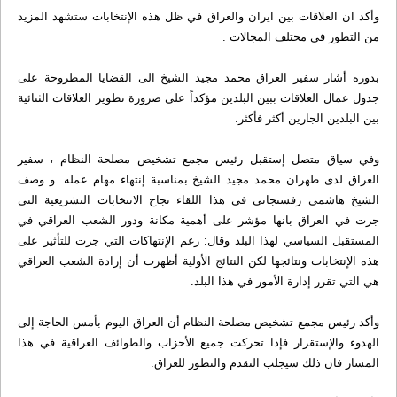
وأكد ان العلاقات بين ايران والعراق في ظل هذه الإنتخابات ستشهد المزيد
من التطور في مختلف المجالات .
بدوره أشار سفير العراق محمد مجيد الشيخ الى القضايا المطروحة على
جدول عمال العلاقات ببين البلدين مؤكداً على ضرورة تطوير العلاقات الثنائية
بين البلدين الجارين أكثر فأكثر.
وفي سياق متصل إستقبل رئيس مجمع تشخيص مصلحة النظام ، سفير
العراق لدى طهران محمد مجيد الشيخ بمناسبة إنتهاء مهام عمله. و وصف
الشيخ هاشمي رفسنجاني في هذا اللقاء نجاح الانتخابات التشريعية التي
جرت في العراق بانها مؤشر على أهمية مكانة ودور الشعب العراقي في
المستقبل السياسي لهذا البلد وقال: رغم الإنتهاكات التي جرت للتأثير على
هذه الإنتخابات ونتائجها لكن النتائج الأولية أظهرت أن إرادة الشعب العراقي
هي التي تقرر إدارة الأمور في هذا البلد.
وأكد رئيس مجمع تشخيص مصلحة النظام أن العراق اليوم بأمس الحاجة إلى
الهدوء والإستقرار فإذا تحركت جميع الأحزاب والطوائف العراقية في هذا
المسار فان ذلك سيجلب التقدم والتطور للعراق.