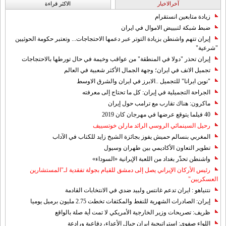
آخرالاخبار
الاکثر قراءة
زيادة متابعين انستقرام
ضبط شبكة لتبييض الاموال في ايران
إيران تتهم واشنطن بزيادة التوتر عبر دعمها الاحتجاجات... وتعتبر حكومة الحوثيين
"شرعية"
إيران تحذر "دولا في المنطقة" من عواقب وخيمة في حال تورطها بالاحتجاجات
تجميل الانف في ايران؛ وجهة الجمال الأكثر شعبية في العالم
"نوين ايرانا" للتجميل ..الابرز في ايران والشرق الاوسط
الجراحة التجميلية في إيران: كل ما تحتاج إلى معرفته
ماكرون: هناك تقارب مع ترامب حول إيران
40 فيلما يتوقع عرضها في مهرجان كان 2019
رحيل السينمائي الروسي الرائد مارلن خوتسييف
المغربي بنسالم حميش يفوز بجائزة الشيخ زايد للكتاب في الآداب
تطوير التعاون الأكاديمي بين طهران وسيول
واشنطن تحذّر بغداد من اللعبة الإيرانية «السوداء»
رئيس الأركان الإيراني يصل إلى دمشق للقيام بجولة تفقدية لـ"المستشارين
العسكريين"
نتنياهو : ايران تدعم غانتس ولبيد ضدي في الانتخابات القادمة
إيران: الصادرات الشهریة للنفط والمكثفات تخطت 2.75 مليون برميل يوميا
ظريف: تصريحات وزير الخارجية الأمريكي لا تمت أية صلة بالواقع
اللواء صفوي: استراتيجية ايران حيال الأعداء، دفاعية ورادعة