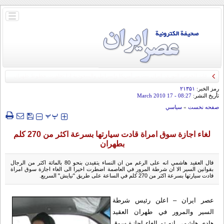
باز
و
بسته
کردن
منو
رمز الخبر:
۲۱۳۵۱
تأريخ النشر:
08:27
- 17 March 2010
صفحه نخست
»
سياسي
‍‍‍ پ
پ
لغاء اجازة سوق امراة قادت سيارتها بسرعة اكثر من 270 كلم
بطهران
قال العقيد هاشمي انه على الرغم من ان النساء يتقيدن بنحو 80 بالمائة اكثر من الرجال
بقوانين السير الا ان شرطة المرور في العاصمة اضطرت اخيرا الى الغاء اجازة سوق امراة
قادت سيارتها بسرعة اكثر من 270 كلم في الساعة على طريق "نيايش" السريع.
عصر ايران – اعلن رئيس شرطة
السير والمرور في طهران العقيد
هادي هاشمي انه تم الغاء اجازة سوق