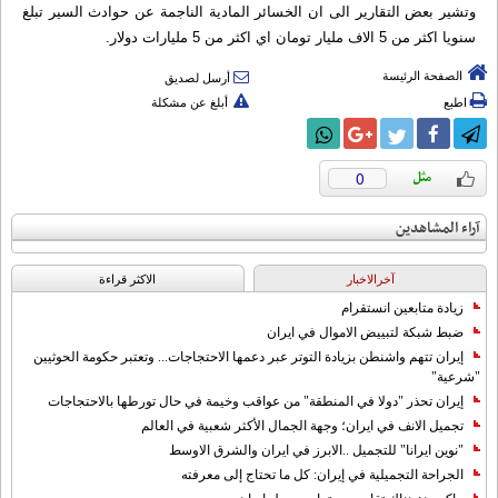
وتشير بعض التقارير الى ان الخسائر المادية الناجمة عن حوادث السير تبلغ
سنويا اكثر من 5 الاف مليار تومان اي اكثر من 5 مليارات دولار.
الصفحة الرئيسة
أرسل لصديق
اطبع
أبلغ عن مشكلة
0
آراء المشاهدين
آخرالاخبار
الاکثر قراءة
زيادة متابعين انستقرام
ضبط شبكة لتبييض الاموال في ايران
إيران تتهم واشنطن بزيادة التوتر عبر دعمها الاحتجاجات... وتعتبر حكومة الحوثيين
"شرعية"
إيران تحذر "دولا في المنطقة" من عواقب وخيمة في حال تورطها بالاحتجاجات
تجميل الانف في ايران؛ وجهة الجمال الأكثر شعبية في العالم
"نوين ايرانا" للتجميل ..الابرز في ايران والشرق الاوسط
الجراحة التجميلية في إيران: كل ما تحتاج إلى معرفته