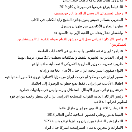
ماكرون: هناك تقارب مع ترامب حول إيران
40 فيلما يتوقع عرضها في مهرجان كان 2019
رحيل السينمائي الروسي الرائد مارلن خوتسييف
المغربي بنسالم حميش يفوز بجائزة الشيخ زايد للكتاب في الآداب
تطوير التعاون الأكاديمي بين طهران وسيول
واشنطن تحذّر بغداد من اللعبة الإيرانية «السوداء»
رئيس الأركان الإيراني يصل إلى دمشق للقيام بجولة تفقدية لـ"المستشارين
العسكريين"
نتنياهو : ايران تدعم غانتس ولبيد ضدي في الانتخابات القادمة
إيران: الصادرات الشهریة للنفط والمكثفات تخطت 2.75 مليون برميل يوميا
ظريف: تصريحات وزير الخارجية الأمريكي لا تمت أية صلة بالواقع
اللواء صفوي: استراتيجية ايران حيال الأعداء، دفاعية ورادعة
سفير ايران في موسكو: لو حرمت ايران من مزايا الاتفاق النووي فلا مبرر لبقائها فيه
اطفال الأنابيب في إيران ، فقط بضع خطوات للوصول إلى احلامك
قرعة ربع نهائي دوري الابطال.. استقلال وبرسبوليس في مواجهات قطرية
رئيس الاركان العامة للقوات المسلحة الايرانية: ايران لن تنتظر رخصة من اي قوة
لتطوير قدراتها الدفاعية
الكرملين: الاتفاق النووي مع إيران مازال قائما
الفيفا يدعو روحاني لحضور افتتاحية كأس العالم 2018
التجارة غیر النفطیة بین إیران ومالیزیا ترتفع بنسبة 23%
الامارات والبحرين تدعمان استراتيجية اميركا حيال ايران