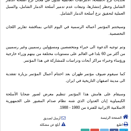
الشامل وحظر إنتشارها، وتبعات عدم تدمير أسلحة الدمار الشامل، والسبل
العملية لتحقيق نزع أسلحة الدمار الشامل.
وسيختتم المؤتمر أعماله الرسمية في اليوم الثاني بمناقشة تقارير اللجان
التخصصية.
وتم توجيه الدعوة الى خبراء ومتخصصين ومسؤولين رسميين وغير رسميين
من أكثر من 60 بلدا في العالم على مستويات مختلفة من بينهم وزراء خارجية
ورؤساء وخبراء مراكز أبحاث ودراسات للمشاركة في هذا المؤتمر.
كما سيقوم ضيوف مؤتمر طهران بعد اختتام أعمال المؤتمر بزيارة تفقدية
الى مدينة اصفهان التاريخية في ايران.
وسيقام على هامش هذا المؤتمر تنظيم معرض لصور ضحايا الأسلحة
الكيمياوية إبان العدوان الذي شنه نظام صدام المقبور على الجمهورية
الاسلامية الايرانية للفترة من 1980 - 1988.
الصفحة الرئيسة
أرسل لصديق
اطبع
أبلغ عن مشكلة