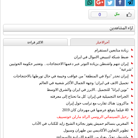
0
آراء المشاهدين
آخرالاخبار
الاکثر قراءة
زيادة متابعين انستقرام
ضبط شبكة لتبييض الاموال في ايران
إيران تتهم واشنطن بزيادة التوتر عبر دعمها الاحتجاجات... وتعتبر حكومة الحوثيين
"شرعية"
إيران تحذر "دولا في المنطقة" من عواقب وخيمة في حال تورطها بالاحتجاجات
تجميل الانف في ايران؛ وجهة الجمال الأكثر شعبية في العالم
"نوين ايرانا" للتجميل ..الابرز في ايران والشرق الاوسط
الجراحة التجميلية في إيران: كل ما تحتاج إلى معرفته
ماكرون: هناك تقارب مع ترامب حول إيران
40 فيلما يتوقع عرضها في مهرجان كان 2019
رحيل السينمائي الروسي الرائد مارلن خوتسييف
المغربي بنسالم حميش يفوز بجائزة الشيخ زايد للكتاب في الآداب
تطوير التعاون الأكاديمي بين طهران وسيول
واشنطن تحذّر بغداد من اللعبة الإيرانية «السوداء»