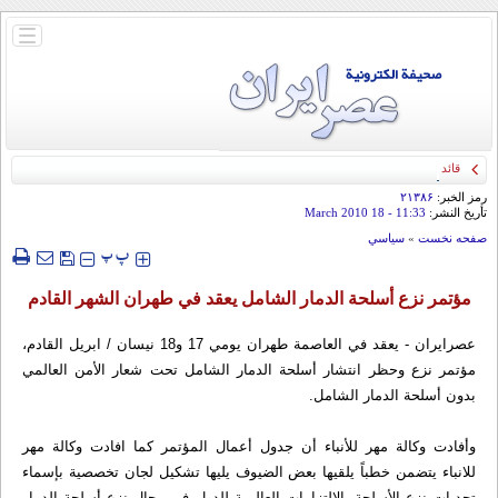
باز
و
بسته
کردن
منو
قائد الحرس الثوري: إيران ستدمر أمريكا وإسرائيل والسعودية إذا تجاوزت خطوط طهران
الحمراء
رمز الخبر:
۲۱۳۸۶
تأريخ النشر:
11:33
- 18 March 2010
صفحه نخست
»
سياسي
‍‍‍ پ
پ
مؤتمر نزع أسلحة الدمار الشامل يعقد في طهران الشهر القادم
عصرایران - يعقد في العاصمة طهران يومي 17 و18 نيسان / ابريل القادم،
مؤتمر نزع وحظر انتشار أسلحة الدمار الشامل تحت شعار الأمن العالمي
بدون أسلحة الدمار الشامل.
وأفادت وكالة مهر للأنباء أن جدول أعمال المؤتمر كما افادت وكالة مهر
للانباء يتضمن خطباً يلقيها بعض الضيوف يليها تشكيل لجان تخصصية بإسماء
تحديات نزع الأسلحة، الالتزامات العالمية للدول في مجال نزع أسلحة الدمار