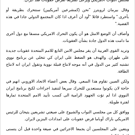
وقال بيرمان لرويترز "نحن (كمشرعين أمريكيين) سنتحرك بطريقة أو
بأخرى." واستطرد قائلا "أود أن أعرف اذا كان المجتمع الدولي جادا في هذه
القضية."
وأضاف أن الوضع الامثل هو أن يكون التحرك الامريكي منسقا مع دول أخرى
ما دامت هذه الدول جادة بشأن العقوبات.
وتريد القوى الغربية أن يقر مجلس الامن التابع للامم المتحدة عقوبات جديدة
على طهران. والهدف هو الضغط على ايران كي تتخلى عن برنامج نووي
تشتبه كثير من الدول في أنه موجه لانتاج قنبلة نووية وتقول ايران انه لانتاج
الطاقة.
ولكن الصين تقاوم هذا السعي. وقال بعض أعضاء الاتحاد الاوروبي انهم في
حاجة لان يكونوا مستعدين للتحرك سريعا لتنفيذ اجراءات لكبح برنامج ايران
النووي اذا لم تؤت الجهود الرامية الى كسب تأييد الامم المتحدة ثمارها
لفترة طويلة.
ووافق كل من مجلسي النواب والشيوخ على صيغتي تشريعين يتيحان للرئيس
الامريكي باراك أوباما فرض عقوبات على امدادات البنزين لايران.
ويتعين على المجلسين أن يجمعا الاجرائين في صيغة واحدة قبل أن يتسنى