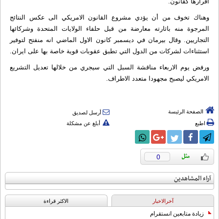
اقرارها كقانون.
وهناك تخوف من أن يؤدي مشروع القانون الامريكي الى عكس النتائج
المرجوة منه باثارته معارضة من قبل حلفاء الولايات المتحدة وشركائها
التجاريين. وقال بيرمان في ديسمبر كانون الاول الماضي انه منفتح لتوفير
استثناءات لشركات من الدول التي تطبق عقوبات قوية خاصة بها على ايران.
ورفض يوم الاربعاء مناقشة السبل التي سيجري من خلالها تعديل التشريع
الامريكي ليصبح مجهودا متعدد الاطراف.
الصفحة الرئيسة
أرسل لصديق
اطبع
أبلغ عن مشكلة
0
آراء المشاهدين
آخرالاخبار
الاکثر قراءة
زيادة متابعين انستقرام