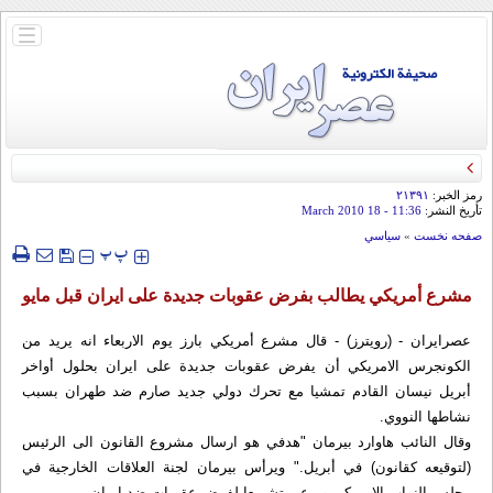
باز
و
بسته
کردن
منو
رمز الخبر:
۲۱۳۹۱
تأريخ النشر:
11:36
- 18 March 2010
صفحه نخست
»
سياسي
‍‍‍ پ
پ
مشرع أمريكي يطالب بفرض عقوبات جديدة على ايران قبل مايو
عصرایران - (رويترز) - قال مشرع أمريكي بارز يوم الاربعاء انه يريد من
الكونجرس الامريكي أن يفرض عقوبات جديدة على ايران بحلول أواخر
أبريل نيسان القادم تمشيا مع تحرك دولي جديد صارم ضد طهران بسبب
نشاطها النووي.
وقال النائب هاوارد بيرمان "هدفي هو ارسال مشروع القانون الى الرئيس
(لتوقيعه كقانون) في أبريل." ويرأس بيرمان لجنة العلاقات الخارجية في
مجلس النواب الامريكي ويرعى تشريعا لفرض عقوبات ضد ايران.