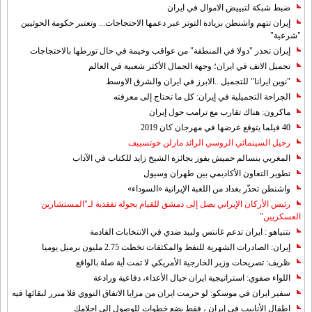
ضبط شبكة لتبييض الاموال في ايران
إيران تتهم واشنطن بزيادة التوتر عبر دعمها الاحتجاجات... وتعتبر حكومة الحوثيين
"شرعية"
إيران تحذر "دولا في المنطقة" من عواقب وخيمة في حال تورطها بالاحتجاجات
تجميل الانف في ايران؛ وجهة الجمال الأكثر شعبية في العالم
"نوين ايرانا" للتجميل ..الابرز في ايران والشرق الاوسط
الجراحة التجميلية في إيران: كل ما تحتاج إلى معرفته
ماكرون: هناك تقارب مع ترامب حول إيران
40 فيلما يتوقع عرضها في مهرجان كان 2019
رحيل السينمائي الروسي الرائد مارلن خوتسييف
المغربي بنسالم حميش يفوز بجائزة الشيخ زايد للكتاب في الآداب
تطوير التعاون الأكاديمي بين طهران وسيول
واشنطن تحذّر بغداد من اللعبة الإيرانية «السوداء»
رئيس الأركان الإيراني يصل إلى دمشق للقيام بجولة تفقدية لـ"المستشارين
العسكريين"
نتنياهو : ايران تدعم غانتس ولبيد ضدي في الانتخابات القادمة
إيران: الصادرات الشهریة للنفط والمكثفات تخطت 2.75 مليون برميل يوميا
ظريف: تصريحات وزير الخارجية الأمريكي لا تمت أية صلة بالواقع
اللواء صفوي: استراتيجية ايران حيال الأعداء، دفاعية ورادعة
سفير ايران في موسكو: لو حرمت ايران من مزايا الاتفاق النووي فلا مبرر لبقائها فيه
اطفال الأنابيب في إيران ، فقط بضع خطوات للوصول إلى احلامك