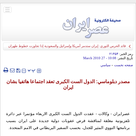
باز
و
بسته
کردن
منو
قائد الحرس الثوري: إيران ستدمر أمريكا وإسرائيل والسعودية إذا تجاوزت خطوط طهران
الحمراء
رمز الخبر:
۲۱۴۵۴
تأريخ النشر:
10:08
- 27 March 2010
صفحه نخست
»
سياسي
‍‍‍ پ
پ
مصدر دبلوماسي: الدول الست الكبرى تعقد اجتماعا هاتفيا بشان
ايران
عصرایران - وکالات - عقدت الدول الست الكبرى الاربعاء مؤتمرا عبر دائرة
تلفزيونية مغلقة لمناقشة فرض عقوبات دولية جديدة على ايران بسبب
برنامجها النووي المثير للجدل، بحسب السفير البريطاني في الامم المتحدة.