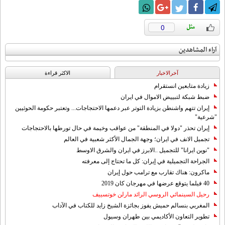
0
آراء المشاهدين
آخرالاخبار
الاکثر قراءة
زيادة متابعين انستقرام
ضبط شبكة لتبييض الاموال في ايران
إيران تتهم واشنطن بزيادة التوتر عبر دعمها الاحتجاجات... وتعتبر حكومة الحوثيين
"شرعية"
إيران تحذر "دولا في المنطقة" من عواقب وخيمة في حال تورطها بالاحتجاجات
تجميل الانف في ايران؛ وجهة الجمال الأكثر شعبية في العالم
"نوين ايرانا" للتجميل ..الابرز في ايران والشرق الاوسط
الجراحة التجميلية في إيران: كل ما تحتاج إلى معرفته
ماكرون: هناك تقارب مع ترامب حول إيران
40 فيلما يتوقع عرضها في مهرجان كان 2019
رحيل السينمائي الروسي الرائد مارلن خوتسييف
المغربي بنسالم حميش يفوز بجائزة الشيخ زايد للكتاب في الآداب
تطوير التعاون الأكاديمي بين طهران وسيول