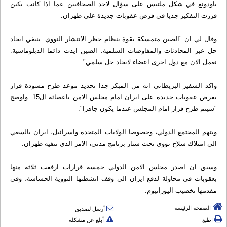
باودونغ في شكل ملتبس على سؤال لاحد الصحافيين عما اذا كانت بكين
قررت التفكير جديا في فرض عقوبات جديدة على طهران.
وقال لي ان "الصين متمسكة بقوة بنظام حظر الانتشار النووي. ينبغي ايجاد
حل عبر المحادثات والمفاوضات السلمية. الصين ايدت دائما الدبلوماسية.
نعمل الان مع دول اخرى اعضاء لايجاد حل سلمي".
واكد السفير البريطاني انه من المبكر جدا تحديد موعد طرح مسودة قرار
بفرض عقوبات جديدة على ايران امام مجلس الامن باعضائه ال15. واوضح
"سيتم طرح قرار امام المجلس عندما يكون جاهزا".
ويتهم المجتمع الدولي، وخصوصا الولايات المتحدة واسرائيل، ايران بالسعي
الى امتلاك سلاح نووي تحت ستار برنامج مدني، الامر الذي تنفيه طهران.
وسبق ان اصدر مجلس الامن الدولي خمسة قرارات ارفقت ثلاثة منها
بعقوبات في محاولة لدفع ايران الى وقف انشطتها النووية الحساسة، وفي
مقدمها تخصيب اليورانيوم.
الصفحة الرئيسة
أرسل لصديق
اطبع
أبلغ عن مشكلة