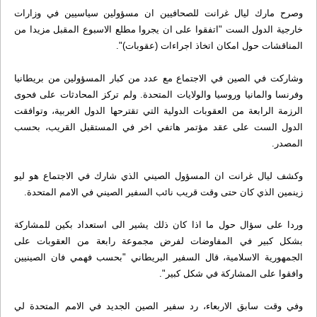
وصرح مارك ليال غرانت للصحافيين ان مسؤولين سياسيين في وزارات
خارجية الدول الست "اتفقوا على ان يجروا مطلع الاسبوع المقبل مزيدا من
المناقشات حول امكان اتخاذ اجراءات (عقوبات)".
وشاركت في الصين في الاجتماع مع عدد من كبار المسؤولين من بريطانيا
وفرنسا والمانيا وروسيا والولايات المتحدة. ولم تركز المحادثات على فحوى
الرزمة الرابعة من العقوبات الدولية التي تقترحها الدول الغربية، وتوافقت
الدول الست على عقد مؤتمر هاتفي اخر في المستقبل القريب، بحسب
المصدر.
وكشف ليال غرانت ان المسؤول الصيني الذي شارك في الاجتماع هو ليو
زينمين الذي كان حتى وقت قريب نائب السفير الصيني في الامم المتحدة.
وردا على سؤال حول ما اذا كان ذلك يشير الى استعداد بكين للمشاركة
بشكل كبير في المفاوضات لفرض مجموعة رابعة من العقوبات على
الجمهورية الاسلامية، قال السفير البريطاني "بحسب فهمي فان الصينيين
وافقوا على المشاركة في شكل كبير".
وفي وقت سابق الاربعاء، رد سفير الصين الجديد في الامم المتحدة لي