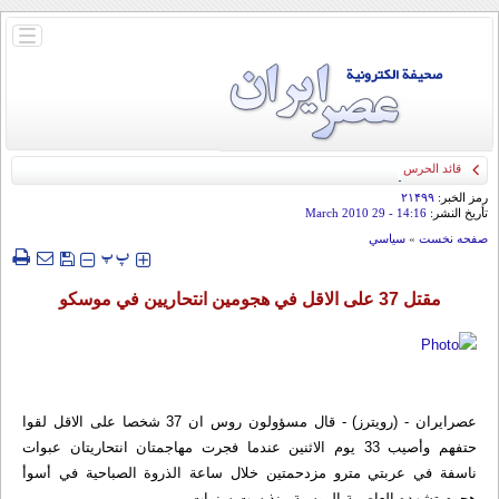
باز
و
بسته
کردن
منو
قائد الحرس الثوري: إيران ستدمر أمريكا وإسرائيل والسعودية إذا تجاوزت خطوط طهران
الحمراء
رمز الخبر:
۲۱۴۹۹
تأريخ النشر:
14:16
- 29 March 2010
صفحه نخست
»
سياسي
‍‍‍ پ
پ
مقتل 37 على الاقل في هجومين انتحاريين في موسكو
عصرایران - (رويترز) - قال مسؤولون روس ان 37 شخصا على الاقل لقوا
حتفهم وأصيب 33 يوم الاثنين عندما فجرت مهاجمتان انتحاريتان عبوات
ناسفة في عربتي مترو مزدحمتين خلال ساعة الذروة الصباحية في أسوأ
هجوم تشهده العاصمة الروسية منذ ست سنوات.