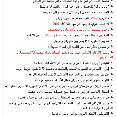
تجميل الانف في ايران؛ وجهة الجمال الأكثر شعبية في العالم
"نوين ايرانا" للتجميل ..الابرز في ايران والشرق الاوسط
الجراحة التجميلية في إيران: كل ما تحتاج إلى معرفته
ماكرون: هناك تقارب مع ترامب حول إيران
40 فيلما يتوقع عرضها في مهرجان كان 2019
رحيل السينمائي الروسي الرائد مارلن خوتسييف
المغربي بنسالم حميش يفوز بجائزة الشيخ زايد للكتاب في الآداب
تطوير التعاون الأكاديمي بين طهران وسيول
واشنطن تحذّر بغداد من اللعبة الإيرانية «السوداء»
رئيس الأركان الإيراني يصل إلى دمشق للقيام بجولة تفقدية لـ"المستشارين
العسكريين"
نتنياهو : ايران تدعم غانتس ولبيد ضدي في الانتخابات القادمة
إيران: الصادرات الشهریة للنفط والمكثفات تخطت 2.75 مليون برميل يوميا
ظريف: تصريحات وزير الخارجية الأمريكي لا تمت أية صلة بالواقع
اللواء صفوي: استراتيجية ايران حيال الأعداء، دفاعية ورادعة
سفير ايران في موسكو: لو حرمت ايران من مزايا الاتفاق النووي فلا مبرر لبقائها فيه
اطفال الأنابيب في إيران ، فقط بضع خطوات للوصول إلى احلامك
قرعة ربع نهائي دوري الابطال.. استقلال وبرسبوليس في مواجهات قطرية
رئيس الاركان العامة للقوات المسلحة الايرانية: ايران لن تنتظر رخصة من اي قوة
لتطوير قدراتها الدفاعية
الكرملين: الاتفاق النووي مع إيران مازال قائما