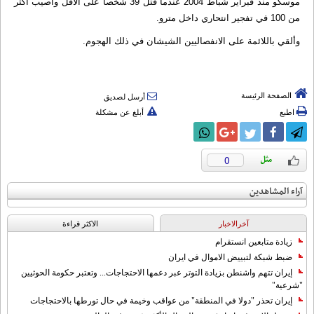
موسكو منذ فبراير شباط 2004 عندما قتل 39 شخصا على الاقل وأصيب أكثر
من 100 في تفجير انتحاري داخل مترو.
وألقي باللائمة على الانفصاليين الشيشان في ذلك الهجوم.
الصفحة الرئيسة
أرسل لصديق
اطبع
أبلغ عن مشكلة
0
آراء المشاهدين
آخرالاخبار
الاکثر قراءة
زيادة متابعين انستقرام
ضبط شبكة لتبييض الاموال في ايران
إيران تتهم واشنطن بزيادة التوتر عبر دعمها الاحتجاجات... وتعتبر حكومة الحوثيين
"شرعية"
إيران تحذر "دولا في المنطقة" من عواقب وخيمة في حال تورطها بالاحتجاجات