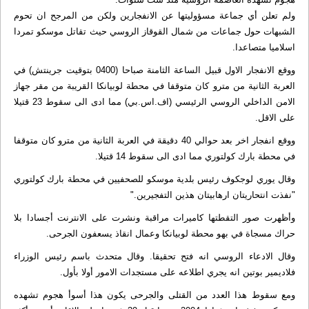
ولم تعلن أي جماعة مسؤوليتها عن الانفجارين ولكن من المرجح ان تحوم
الشبهات حول جماعات من شمال القوقاز الروسي حيث تقاتل موسكو تمردا
اسلاميا متصاعدا.
ووقع الانفجار الاول قبيل الساعة الثامنة صباحا (0400 بتوقيت جرينتش) في
العربة الثانية من مترو كان متوقفا في محطة لوبيانكا القريبة من مقر جهاز
الامن الداخلي الروسي الرئيسي (اف.اس.بي) مما ادى الى سقوط 23 قتيلا
على الاقل.
ووقع انفجار اخر بعد حوالي 40 دقيقة في العربة الثانية من مترو كان متوقفا
في محطة بارك كولتوري مما ادى الى سقوط 14 قتيلا.
وقال يوري لوجكوف رئيس بلدية موسكو للصحفيين في محطة بارك كولتوري
"نفذت انتحاريتان ارهابيتان هذين التفجيرين."
وأظهرت صور التقطتها كاميرات مراقبة ونشرت على الانترنت أجسادا بلا
حراك مسجاة في بهو محطة لوبيانكا وعمال انقاذ يسعفون الجرحى.
وقال الادعاء الروسي انه فتح تحقيقا. وقال متحدث باسم رئيس الوزراء
فلاديمير بوتين انه يجري اطلاعه على مستجدات الامور أولا بأول.
ومع سقوط هذا العدد من القتلى والجرحى يكون هذا أسوأ هجوم تشهده