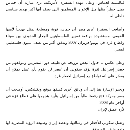
فبالنسبة لحماس، وعلى عهدة السفيرة الأمريكية، يرى مبارك أن حماس
تمثل خطراً مثلها مثل الإخوان المسلمين التي يعتقد أنها أكبر تهديد سياسي
داخلي له.
وأضافت السفيرة "ترى مصر أن حماس قوية ومسلحة تمثل تهديداً لأمنها
القومي، مستشهدة بواقعة تفجير الفلسطينيين للجدار الحدودي بين سيناء
وقطاع غزة في يونيو/حزيران 2007 وتدفق أكثر من نصف مليون فلسطيني
لمصر.
وعلى عكس ما حاول البعض ترويجه عن طبيعة دور المصريين وموقفهم من
حصار إسرائيل لغزة تؤكد سكوبي أن "مصر لن تقوم بأي عمل يمكن أن
يفسّر على أنه تواطؤ مع إسرائيل لحصار غزة.
وتجدر الإشارة هنا إلى أن وثائق أخرى كشفها موقع ويكيليكس، أوضحت أن
مصر وحركة فتح رفضتا طلباً من إسرائيل بتأييد هجومها على قطاع غزة في
أواخر عام 2008.
كُره عميق لإيران
وتصل سكوبي للأخطر في رسالتها، ونقصد إيران وطبيعة الرؤية المصرية لها
ولدورها في المنطقة.