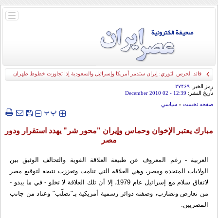
باز
و
بسته
کردن
منو
قائد الحرس الثوري: إيران ستدمر أمريكا وإسرائيل والسعودية إذا تجاوزت خطوط طهران
الحمراء
رمز الخبر:
۲۷۴۶۹
تأريخ النشر:
12:39
- 02 December 2010
صفحه نخست
»
سياسي
‍‍‍ پ
پ
مبارك يعتبر الإخوان وحماس وإيران "محور شر" يهدد استقرار ودور
مصر
العربیة - رغم المعروف عن طبيعة العلاقة القوية والتحالف الوثيق بين
الولايات المتحدة ومصر، وهي العلاقة التي تنامت وتعززت نتيجة لتوقيع مصر
لاتفاق سلام مع إسرائيل عام 1979، إلا أن تلك العلاقة لا تخلو - في ما يبدو -
من تعارض وتضارب، وصفته دوائر رسمية أمريكية بـ"تصلّب" وعناد من جانب
المصريين.