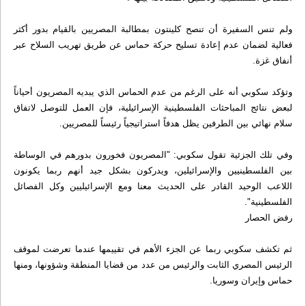
ولم تنس السفيرة أن تنصح كلينتون بمطالبة المصريين بالقيام بدور أكثر
فعالية لضمان عدم إعادة تسليح حركة حماس عن طريق تهريب السلاح عبر
أنفاق غزة.
وتؤكد سكوبي أنه على الرغم من عدم الحماس الذي يبديه المصريون أحياناً
لبعض نتائج المباحثات الفلسطينية الإسرائيلية، فإن العمل للتوصل لاتفاق
سلام نهائي بين الطرفين يظل هدفاً استراتيجياً رئيساً للمصريين.
وفي تلك الجزئية تقول سكوبي: "المصريون فخورون بدورهم في الوساطة
بين الفلسطينيين والإسرائيلين، ويدركون بشكل جيد أنهم ربما يكونون
اللاعب الوحيد القادر على الحديث معنا ومع الإسرائيليين وكل الفصائل
الفلسطينية".
رفض الحصار
ثم تكشف سكوبي ربما عن الجزء الأهم في تقييمها عندما تعرضت لموقف
الرئيس المصري الثابت والرئيس من عدد من قضايا المنطقة وشؤونها، ومنها
حماس وإيران وسوريا.