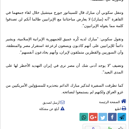
وتنقل سكوبي أن مبارك قال للسيناتور جورج ميتشيل خلال لقاء جمعهما في
القاهرة "أنه (مبارك) لا يعارض مباحثاتنا مع الإيرانيين طالما أنكم لن تصدقوا
كلمة مما يقوله الإيرانيون".
وتقول سكوبي: "مبارك لديه كُره عميق للجمهورية الإيرانية الإسلامية، ويشير
دائماً للإيرانيين على أنهم كاذبون ويسعون لزعزعة استقرار مصر والمنطقة،
وأن السوريين والقطرين متملقون لإيران، وأنهم يخادعون أنفسهم".
وتضيف "لا يوجد أدنى شك أن مصر ترى في إيران التهديد الأخطر لها على
المدى البعيد".
كما تطرقت السفيرة لتذكير مبارك الدائم بتحذيره للمسؤولين الأمريكيين من
غزو العراق ولكنهم لم يستمعوا لنصائحه.
الصفحة الرئيسة
أرسل لصديق
اطبع
أبلغ عن مشكلة
0