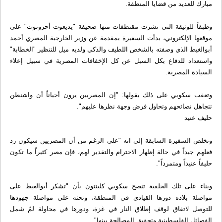
مبارك للعديد من قضايا المنطقة.
وطبقاً للوثيقة التي نشرت مقتطفات منها صحيفة "يديعوت أحرونوت" على
موقعها الإلكتروني، بدأت السفيرة بمقدمة عن وزير الخارجية المصري أحمد
أبوالغيط الذي وصفته بالشخص اللطيف والذكي ولديه ميل للتنظير "الخطابة"
واستعداد للدفاع بكل السبل عن كل الإخفاقات المصرية في سبيل إعلاء
السيادة المصرية.
وتعقب سكوبي على ذلك بقولها: "إن المصريين يرون أحياناً أن واشنطن
تتجاهل نصائحهم وتحاول فرض وجهة نظرها عليهم".
حليف عنيد
وتخلص السفيرة السابقة إلى انه "على الرغم من أن المصريين سيكون رد
فعلهم جيداً في حالة إظهار الاحترام والتقدير لهم، فإن مصر كثيراً ما تكون
حليفاً عنيداً ومتمرداً".
وبناء على تلك الخلفية تنصح سكوبي كلينتون بأن "تشكر أبوالغيط على
مواصلة بلاده دورها القيادي في المنطقة، وتحثه على مواصلة جهودها
للتوصل لاتفاق لوقف إطلاق النار في غزة، ودورها في محاولة لمّ شمل
الفصائل الفلسطينية وتحقيق المصالحة بينها".