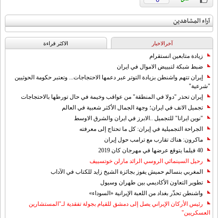
آراء المشاهدين
آخرالاخبار
الاکثر قراءة
زيادة متابعين انستقرام
ضبط شبكة لتبييض الاموال في ايران
إيران تتهم واشنطن بزيادة التوتر عبر دعمها الاحتجاجات... وتعتبر حكومة الحوثيين
"شرعية"
إيران تحذر "دولا في المنطقة" من عواقب وخيمة في حال تورطها بالاحتجاجات
تجميل الانف في ايران؛ وجهة الجمال الأكثر شعبية في العالم
"نوين ايرانا" للتجميل ..الابرز في ايران والشرق الاوسط
الجراحة التجميلية في إيران: كل ما تحتاج إلى معرفته
ماكرون: هناك تقارب مع ترامب حول إيران
40 فيلما يتوقع عرضها في مهرجان كان 2019
رحيل السينمائي الروسي الرائد مارلن خوتسييف
المغربي بنسالم حميش يفوز بجائزة الشيخ زايد للكتاب في الآداب
تطوير التعاون الأكاديمي بين طهران وسيول
واشنطن تحذّر بغداد من اللعبة الإيرانية «السوداء»
رئيس الأركان الإيراني يصل إلى دمشق للقيام بجولة تفقدية لـ"المستشارين
العسكريين"