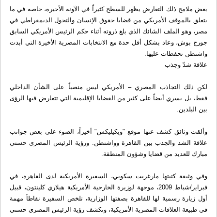
بعض ملامح ذلك التعارض يظهر للسطح كثيراً في الآونة الأخيرة، خاصة في ما
يتعلق بالموقف الأمريكي من قضايا حقوق الإنسان والتحول الديمقراطي في
مصر، وهو الملف الشائك الذي بلغ ذروته أثناء حكم الرئيس الأمريكي السابق
جورج بوش، وعاد بشكل أقل حدة مع الانتخابات المصرية الأخيرة التي أبدت
واشنطن تحفظات عليها.
علاقة شدّ وجذب
لكن ذلك التجاذب المصري – الأمريكي ليس منصباً على الشأن الداخلي
فقط، بل يسري أيضاً على كثير من القضايا الإقليمية التي تتعارض فيها الرؤى
بين البلدين.
وألقت وثائق كشف عنها موقع "ويكيليكس" أخيراً، الضوء على بعض جوانب
علاقة الشد والجذب بين القاهرة وواشنطن. ورؤية الرئيس المصري حسني
مبارك للعديد من قضايا وشؤون المنطقة.
وفي وثيقة كتبتها مارغريت سكوبي، السفيرة الأمريكية لدى القاهرة، في
فبراير/شباط 2009، موجهة لوزيرة الخارجية الأمريكية هيلاري كلينتون، قبيل
أول زيارة رسمية لها للقاهرة بصفتها الوزارية، تلخص السفيرة نقاطاً مهمة
في طبيعة العلاقات المصرية الأمريكية، وتكشف رؤية الرئيس المصري حسني