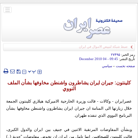
باز
و
بسته
کردن
منو
ضبط شبكة لتبييض الاموال في ايران
رمز الخبر:
۲۷۴۹۵
تأريخ النشر:
09:45
- 04 December 2010
صفحه نخست
»
سياسي
‍‍‍ پ
پ
كلينتون: جيران ايران يشاطرون واشنطن مخاوفها بشأن الملف
النووي
عصرایران - وکالات - قالت وزيرة الخارجية الاميركية هيلاري كلينتون الجمعة
خلال زيارتها الى المنامة ان جيران ايران يشاطرون واشنطن مخاوفها بشأن
البرنامج النووي الذي تنفذه طهران.
وبشأن المفاوضات المرتقبة الاثنين في جنيف بين ايران والدول الكبرى،
قالت كلينتون للصحافيين انها تامل من ايران ان تخوض مفاوضات "جدية (..)