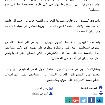
امام المخاوف التي تتشاطرها دول في كل قارة، وخصوصا هنا في هذه
المنطقة".
واضافت كلينتون الى جانب نظيرها البحريني الشيخ خالد بن احمد آل خليفة
ان "سياسة الولايات المتحدة (حول الملف النووي) تنعكس في سياسة كل بلد
من بلدان المنطقة".
واضافت "طبيعي انه عندما تكونون جيران بلد يسعى الى امتلاك السلاح
النووي، ستتعاملون مع الامر باعتباره ينطوي على تهديد اكبر بكثير مما هي
الحال بالنسبة لبلد على بعد الاف الكيلومترات. لكن المخاوف هي عينها ونحن
نامل من ايران ان تأخذها في الحسبان".
وتشارك كلينتون في منتدى "حوار المنامة" حول الامن الاقليمي الى جانب
العديد من المسؤولين العرب الذين اثار استياءهم نشر المراسلات
الدبلوماسية الاميركية على موقع ويكيليكس.
الصفحة الرئيسة
أرسل لصديق
اطبع
أبلغ عن مشكلة