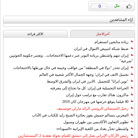
0
آراء المشاهدين
آخرالاخبار
الاکثر قراءة
زيادة متابعين انستقرام
ضبط شبكة لتبييض الاموال في ايران
إيران تتهم واشنطن بزيادة التوتر عبر دعمها الاحتجاجات... وتعتبر حكومة الحوثيين
"شرعية"
إيران تحذر "دولا في المنطقة" من عواقب وخيمة في حال تورطها بالاحتجاجات
تجميل الانف في ايران؛ وجهة الجمال الأكثر شعبية في العالم
"نوين ايرانا" للتجميل ..الابرز في ايران والشرق الاوسط
الجراحة التجميلية في إيران: كل ما تحتاج إلى معرفته
ماكرون: هناك تقارب مع ترامب حول إيران
40 فيلما يتوقع عرضها في مهرجان كان 2019
رحيل السينمائي الروسي الرائد مارلن خوتسييف
المغربي بنسالم حميش يفوز بجائزة الشيخ زايد للكتاب في الآداب
تطوير التعاون الأكاديمي بين طهران وسيول
واشنطن تحذّر بغداد من اللعبة الإيرانية «السوداء»
رئيس الأركان الإيراني يصل إلى دمشق للقيام بجولة تفقدية لـ"المستشارين