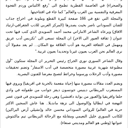
والصحراء) في العاصمة القطرية تطمح الى "رفع الالتباس وردم الفجوة
المعرفية والنفسية بين العرب والعالم" كما جاء في افتتاحيتها.
والمجلة التي تقع في 166 صفحة كبيرة القطع وملونة في اخراج جذاب
للفنان السوداني ناصر بخيت يصدرها (المركز العربي للادب الجغرافي-ارتياد
الافاق) ويرعاه الشاعر الاماراتي محمد أحمد السويدي الذي كتب فيها تحت
عنوان ( ثقافة العبور الى الاخر) ان المجلة تسعى الى "تكريس أدب عريق
ومهمل في الثقافة العربية هو أدب العلاقة مع المكان... لم يعد مقبولا أن
نرى العالم نحن العرب بعيون غيرنا وتحديدا بعيون غربية."
وقال الشاعر السوري نوري الجراح رئيس التحرير ان المجلة ستكون "أول
مطبوعة شهرية عربية مصورة متخصصة في أدب الاسفار" وتضم تحقيقات
مصورة وأدب الرحلات ورسوما وخرائط لتصبح معرضا للفنون البصرية.
ويضم العدد مقالات مصورة منها (حياة مفعمة بالحرية في افريقيا) ويروي فيها
المستعرب البريطاني دينيس جونسون ديفز جوانب من طفولته في وادي
حلفا وافريقيا و(العبور من بوابة دافنشي) وهي رحلة للسويدي في فنون عصر
النهضة في ايطاليا و(الوصول الى نزهة مانديلا.. هنا عاش السجين الاكثر
حرية في العالم) للروائي السوداني محسن خالد و(تشيلي أرض البراكين)
للكاتب السوري خليل النعيمي ومقابلة مع الرحالة البريطاني تيم ماكنتوش
عنوانها (وطني هو العالم ومدينتي صنعاء).