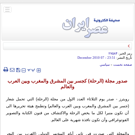
باز
و
بسته
کردن
منو
رمز الخبر:
۲۷۵۸۴
تأريخ النشر:
23:51
- 07 December 2010
صفحه نخست
»
سياسي
‍‍‍ پ
پ
صدور مجلة (الرحلة) كجسر بين المشرق والمغرب وبين العرب
والعالم
رويترز - صدر يوم الثلاثاء العدد الاول من مجلة (الرحلة) التي تحمل شعار
(جسر بين المشرق والمغرب وبين العرب والعالم) وتطمح هيئة تحريرها الى
أن تكون منبرا لكل ما يخص الرحلة والاكتشاف من فنون الكتابة والتصوير
الفوتوغرافي وأن تكون نافذة شهرية على العالم.
والمجلة التي صدرت في ثاني أيام المؤتمر الدولي (العرب بين البحر