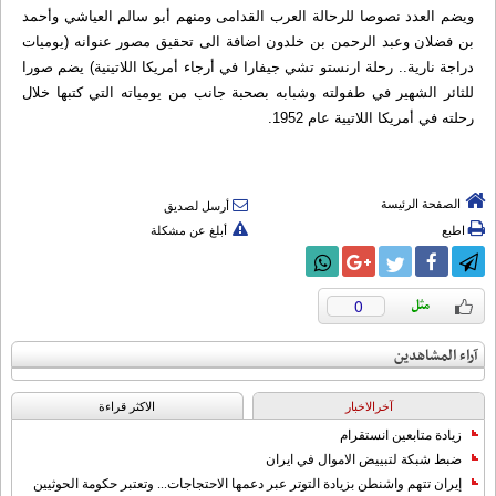
ويضم العدد نصوصا للرحالة العرب القدامى ومنهم أبو سالم العياشي وأحمد
بن فضلان وعبد الرحمن بن خلدون اضافة الى تحقيق مصور عنوانه (يوميات
دراجة نارية.. رحلة ارنستو تشي جيفارا في أرجاء أمريكا اللاتينية) يضم صورا
للثائر الشهير في طفولته وشبابه بصحبة جانب من يومياته التي كتبها خلال
رحلته في أمريكا اللاتيية عام 1952.
الصفحة الرئيسة
أرسل لصديق
اطبع
أبلغ عن مشكلة
0
آراء المشاهدين
آخرالاخبار
الاکثر قراءة
زيادة متابعين انستقرام
ضبط شبكة لتبييض الاموال في ايران
إيران تتهم واشنطن بزيادة التوتر عبر دعمها الاحتجاجات... وتعتبر حكومة الحوثيين