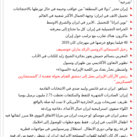
"شرعية"
إيران تحذر "دولا في المنطقة" من عواقب وخيمة في حال تورطها بالاحتجاجات
تجميل الانف في ايران؛ وجهة الجمال الأكثر شعبية في العالم
"نوين ايرانا" للتجميل ..الابرز في ايران والشرق الاوسط
الجراحة التجميلية في إيران: كل ما تحتاج إلى معرفته
ماكرون: هناك تقارب مع ترامب حول إيران
40 فيلما يتوقع عرضها في مهرجان كان 2019
رحيل السينمائي الروسي الرائد مارلن خوتسييف
المغربي بنسالم حميش يفوز بجائزة الشيخ زايد للكتاب في الآداب
تطوير التعاون الأكاديمي بين طهران وسيول
واشنطن تحذّر بغداد من اللعبة الإيرانية «السوداء»
رئيس الأركان الإيراني يصل إلى دمشق للقيام بجولة تفقدية لـ"المستشارين
العسكريين"
نتنياهو : ايران تدعم غانتس ولبيد ضدي في الانتخابات القادمة
إيران: الصادرات الشهریة للنفط والمكثفات تخطت 2.75 مليون برميل يوميا
ظريف: تصريحات وزير الخارجية الأمريكي لا تمت أية صلة بالواقع
اللواء صفوي: استراتيجية ايران حيال الأعداء، دفاعية ورادعة
سفير ايران في موسكو: لو حرمت ايران من مزايا الاتفاق النووي فلا مبرر لبقائها فيه
اطفال الأنابيب في إيران ، فقط بضع خطوات للوصول إلى احلامك
قرعة ربع نهائي دوري الابطال.. استقلال وبرسبوليس في مواجهات قطرية
رئيس الاركان العامة للقوات المسلحة الايرانية: ايران لن تنتظر رخصة من اي قوة