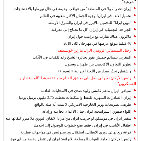
"شرعية"
إيران تحذر "دولا في المنطقة" من عواقب وخيمة في حال تورطها بالاحتجاجات
تجميل الانف في ايران؛ وجهة الجمال الأكثر شعبية في العالم
"نوين ايرانا" للتجميل ..الابرز في ايران والشرق الاوسط
الجراحة التجميلية في إيران: كل ما تحتاج إلى معرفته
ماكرون: هناك تقارب مع ترامب حول إيران
40 فيلما يتوقع عرضها في مهرجان كان 2019
رحيل السينمائي الروسي الرائد مارلن خوتسييف
المغربي بنسالم حميش يفوز بجائزة الشيخ زايد للكتاب في الآداب
تطوير التعاون الأكاديمي بين طهران وسيول
واشنطن تحذّر بغداد من اللعبة الإيرانية «السوداء»
رئيس الأركان الإيراني يصل إلى دمشق للقيام بجولة تفقدية لـ"المستشارين
العسكريين"
نتنياهو : ايران تدعم غانتس ولبيد ضدي في الانتخابات القادمة
إيران: الصادرات الشهریة للنفط والمكثفات تخطت 2.75 مليون برميل يوميا
ظريف: تصريحات وزير الخارجية الأمريكي لا تمت أية صلة بالواقع
اللواء صفوي: استراتيجية ايران حيال الأعداء، دفاعية ورادعة
سفير ايران في موسكو: لو حرمت ايران من مزايا الاتفاق النووي فلا مبرر لبقائها فيه
اطفال الأنابيب في إيران ، فقط بضع خطوات للوصول إلى احلامك
قرعة ربع نهائي دوري الابطال.. استقلال وبرسبوليس في مواجهات قطرية
رئيس الاركان العامة للقوات المسلحة الايرانية: ايران لن تنتظر رخصة من اي قوة