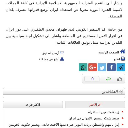
واشار الى التقدم المتزايد للجمهورية الاسلامية الايرانية في كافة المجالات
لاسيما الخبرة النووية معربا عن استعداد ايران لوضع قدراتها بتصرف بلدان
المنطقة.
من جانبة اكد السفير الكويتي لدى طهران مجدي الظفيري على دور ايران
في اقرار الامن المستديم في المنطقة واشار الى تشكيل لجنة سياسية بين
البلدين لدراسة سبل توثيق العلاقات الثنائية.
الصفحة الرئيسة
أرسل لصديق
اطبع
أبلغ عن مشكلة
0
آراء المشاهدين
آخرالاخبار
الاکثر قراءة
زيادة متابعين انستقرام
ضبط شبكة لتبييض الاموال في ايران
إيران تتهم واشنطن بزيادة التوتر عبر دعمها الاحتجاجات... وتعتبر حكومة الحوثيين