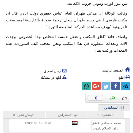
من نيوز كورب وموبي جروب الافغانية.
وقالت الوكالة ان مدعي طهران العام عباس جعفري دولت ابادي قال ان
مكتب فارسي 1 في وسط طهران سجل ترجمة صوتية بالفارسية لمسلسلات
تلفزيونية "بهدف مساعدة الحركة المناهضة للثورة."
واضاف قائلا "اغلق المكتب واعتقل خمسة اشخاص بهذا الخصوص. وجدت
الات ومعدات متطورة في هذا المكتب ونحن نتعجب كيف استوردت هذه
المعدات وركبت هنا."
الصفحة الرئيسة
أرسل لصديق
اطبع
أبلغ عن مشكلة
0
آراء المشاهدين
المنتشرة:
1
قيد الاستعراض:
0
لايمكن نشره:
0
محمد مصطفى عاشق
09:48 - 1389/09/18
ايران الاسلام للموت