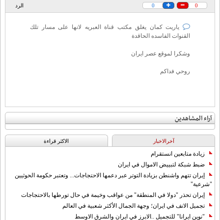
0
0
الرد
ياريت كمان يغلق مكتب قناة العبريه لانها على مسار تلك
القنوات الفاسده الحاقدة
وشكرا لموقع عصر ايران
روحي فداكم
آراء المشاهدين
آخرالاخبار
الاکثر قراءة
زيادة متابعين انستقرام
ضبط شبكة لتبييض الاموال في ايران
إيران تتهم واشنطن بزيادة التوتر عبر دعمها الاحتجاجات... وتعتبر حكومة الحوثيين
"شرعية"
إيران تحذر "دولا في المنطقة" من عواقب وخيمة في حال تورطها بالاحتجاجات
تجميل الانف في ايران؛ وجهة الجمال الأكثر شعبية في العالم
"نوين ايرانا" للتجميل ..الابرز في ايران والشرق الاوسط