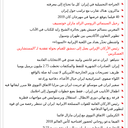
الجراحة التجميلية في إيران: كل ما تحتاج إلى معرفته
ماكرون: هناك تقارب مع ترامب حول إيران
40 فيلما يتوقع عرضها في مهرجان كان 2019
رحيل السينمائي الروسي الرائد مارلن خوتسييف
المغربي بنسالم حميش يفوز بجائزة الشيخ زايد للكتاب في الآداب
تطوير التعاون الأكاديمي بين طهران وسيول
واشنطن تحذّر بغداد من اللعبة الإيرانية «السوداء»
رئيس الأركان الإيراني يصل إلى دمشق للقيام بجولة تفقدية لـ"المستشارين
العسكريين"
نتنياهو : ايران تدعم غانتس ولبيد ضدي في الانتخابات القادمة
إيران: الصادرات الشهریة للنفط والمكثفات تخطت 2.75 مليون برميل يوميا
ظريف: تصريحات وزير الخارجية الأمريكي لا تمت أية صلة بالواقع
اللواء صفوي: استراتيجية ايران حيال الأعداء، دفاعية ورادعة
سفير ايران في موسكو: لو حرمت ايران من مزايا الاتفاق النووي فلا مبرر لبقائها فيه
اطفال الأنابيب في إيران ، فقط بضع خطوات للوصول إلى احلامك
قرعة ربع نهائي دوري الابطال.. استقلال وبرسبوليس في مواجهات قطرية
رئيس الاركان العامة للقوات المسلحة الايرانية: ايران لن تنتظر رخصة من اي قوة
لتطوير قدراتها الدفاعية
الكرملين: الاتفاق النووي مع إيران مازال قائما
الفيفا يدعو روحاني لحضور افتتاحية كأس العالم 2018
التجارة غیر النفطیة بین إیران ومالیزیا ترتفع بنسبة 23%