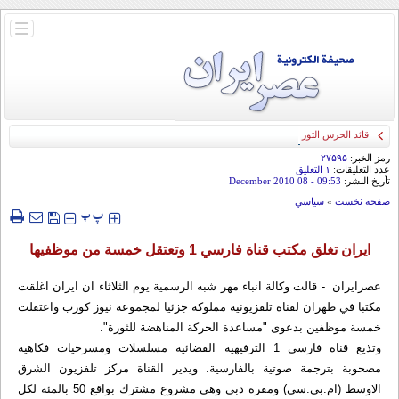
باز
و
بسته
کردن
منو
قائد الحرس الثوري: إيران ستدمر أمريكا وإسرائيل والسعودية إذا تجاوزت خطوط طهران
الحمراء
رمز الخبر:
۲۷۵۹۵
عدد التعليقات:
۱ التعلیق
تأريخ النشر:
09:53
- 08 December 2010
صفحه نخست
»
سياسي
‍‍‍ پ
پ
ايران تغلق مكتب قناة فارسي 1 وتعتقل خمسة من موظفيها
عصرایران - قالت وكالة انباء مهر شبه الرسمية يوم الثلاثاء ان ايران اغلقت
مكتبا في طهران لقناة تلفزيونية مملوكة جزئيا لمجموعة نيوز كورب واعتقلت
خمسة موظفين بدعوى "مساعدة الحركة المناهضة للثورة".
وتذيع قناة فارسي 1 الترفيهية الفضائية مسلسلات ومسرحيات فكاهية
مصحوبة بترجمة صوتية بالفارسية. ويدير القناة مركز تلفزيون الشرق
الاوسط (ام.بي.سي) ومقره دبي وهي مشروع مشترك بواقع 50 بالمئة لكل