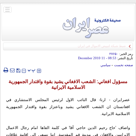
باز
و
بسته
کردن
منو
رمز الخبر:
۲۷۶۵۰
تأريخ النشر:
08:53
- 11 December 2010
صفحه نخست
»
سياسي
‍‍‍ پ
پ
مسؤول افغاني: الشعب الافغاني يشيد بقوة واقتدار الجمهورية
الاسلامية الايرانية
عصرایران - ارنا- قال النائب الاول لرئيس المجلس الاستشاري في
افغانستان ان الشعب الافغاني يشيد وباعتزاز بقوة واقتدار الجمهورية
الاسلامية الايرانية.
واضاف 'حاج رحيم الدين حاجي آقا' في كلمة القاها امام رجال الاعمال
الايرانيين والافغان في مدينة قم المقدسة, اننا نسعي الي اقامة علاقات