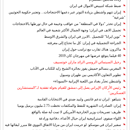
ضبط شبكة لتبييض الاموال في ايران
إيران تتهم واشنطن بزيادة التوتر عبر دعمها الاحتجاجات... وتعتبر حكومة الحوثيين
"شرعية"
إيران تحذر "دولا في المنطقة" من عواقب وخيمة في حال تورطها بالاحتجاجات
تجميل الانف في ايران؛ وجهة الجمال الأكثر شعبية في العالم
"نوين ايرانا" للتجميل ..الابرز في ايران والشرق الاوسط
الجراحة التجميلية في إيران: كل ما تحتاج إلى معرفته
ماكرون: هناك تقارب مع ترامب حول إيران
40 فيلما يتوقع عرضها في مهرجان كان 2019
رحيل السينمائي الروسي الرائد مارلن خوتسييف
المغربي بنسالم حميش يفوز بجائزة الشيخ زايد للكتاب في الآداب
تطوير التعاون الأكاديمي بين طهران وسيول
واشنطن تحذّر بغداد من اللعبة الإيرانية «السوداء»
رئيس الأركان الإيراني يصل إلى دمشق للقيام بجولة تفقدية لـ"المستشارين
العسكريين"
نتنياهو : ايران تدعم غانتس ولبيد ضدي في الانتخابات القادمة
إيران: الصادرات الشهریة للنفط والمكثفات تخطت 2.75 مليون برميل يوميا
ظريف: تصريحات وزير الخارجية الأمريكي لا تمت أية صلة بالواقع
اللواء صفوي: استراتيجية ايران حيال الأعداء، دفاعية ورادعة
سفير ايران في موسكو: لو حرمت ايران من مزايا الاتفاق النووي فلا مبرر لبقائها فيه