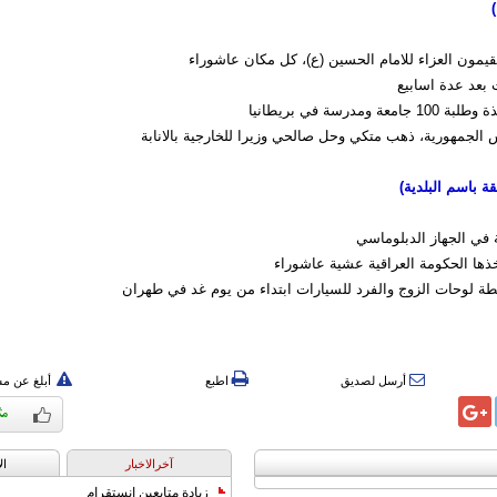
 يقيمون العزاء للامام الحسين (ع)، كل مكان عاشوراء
بعد عدة اسابيع
 ومدرسة في بريطانيا
 الجمهورية، ذهب متكي وحل صالحي وزيرا للخارجية بالانابة
 باسم البلدیة)
ة في الجهاز الدبلوماسي
تخذها الحكومة العراقية عشية عاشوراء
ة لوحات الزوج والفرد للسيارات ابتداء من يوم غد في طهران
أرسل لصديق
اطبع
أبلغ عن م
آخرالاخبار
ال
زيادة متابعين انستقرام