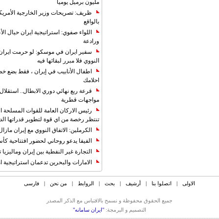
مليون برميل يوميا
ظريف: تصريحات وزير الخارجية الأمريكي
بالواقع
اللواء صفوي: استراتيجية ايران حيال الأع
ورادعة
سفير ايران في موسكو: لو حرمت ايران م
النووي فلا مبرر لبقائها فيه
اطفال الأنابيب في إيران ، فقط بضع خ
احلامك
قرعة ربع نهائي دوري الابطال.. استقل
مواجهات قطرية
رئيس الاركان العامة للقوات المسلحة الاي
تنتظر رخصة من اي قوة لتطوير قدراتها الد
الكرملين: الاتفاق النووي مع إيران مازال
الفيفا يدعو روحاني لحضور افتتاحية كأس ال
التجارة غیر النفطیة بین إیران ومالیزیا ترت
الامارات والبحرين تدعمان استراتيجية ام
الاولی
|
اتصلوا بنا
|
أرشیف
|
بحث
|
الروابط
|
من نحن
|
فارسی
جمیع الحقوق محفوظة و نسمح بالاقتباس مع الذکر المصدر
التصمیم و البرمجة:
"ایران سامانه"