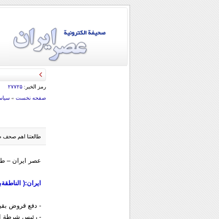
رمز الخبر:
۲۷۷۲۵
صفحه نخست
»
سياس
طالعتنا اهم صحف طهران الصباحية ليوم
عصر ايران – طالعتنا اهم ص
ايران:( الناطقة
- دفع قروض بقيمة 30 و 50 مليون تومان الى اص
- رئيس شرطة ال