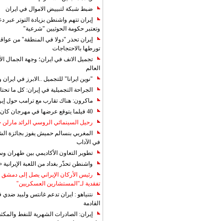
ضبط شبكة لتبييض الاموال في ايران
إيران تتهم واشنطن بزيادة التوتر عبر دع
وتعتبر حكومة الحوثيين "شرعية"
إيران تحذر "دولا في المنطقة" من عوا
تورطها بالاحتجاجات
تجميل الانف في ايران؛ وجهة الجمال ال
العالم
"نوين ايرانا" للتجميل ..الابرز في ايرا
الجراحة التجميلية في إيران: كل ما تحتا
ماكرون: هناك تقارب مع ترامب حول إير
40 فيلما يتوقع عرضها في مهرجان كان 2019
رحيل السينمائي الروسي الرائد مارلن
المغربي بنسالم حميش يفوز بجائزة الشي
في الآداب
تطوير التعاون الأكاديمي بين طهران و
واشنطن تحذّر بغداد من اللعبة الإيرانية 
رئيس الأركان الإيراني يصل إلى دمشق ل
تفقدية لـ"المستشارين العسكريين"
نتنياهو : ايران تدعم غانتس ولبيد ضدي ف
القادمة