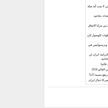
 لا تمت أية صلة
داء، دفاعية
ن مزايا الاتفاق
طوات للوصول إلى
ال وبرسبوليس في
رانية: ايران لن
فاعية
 قائما
عالم 2018
فع بنسبة 23%
يركا حيال ايران