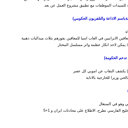
ة للسيدات الموظفات مع تطبيق مشروع العمل عن بعد
ةباسم الاذاعة والتلفزیون الحکومي)
ة
معاقين الايرانيين في العاب اسيا للمعاقين بفوزهم بثلاث ميداليات ذهبية
 لا يمكن لاحد انكار عظمة واثر مسلسل المختار
تدعم الحكومة)
) يكشف النقاب عن امويي كل عصر
حي وزيرا للخارجية بالانابة
تكي وهو في السنغال
يج الفارسي تطرح، الاطلاع على محادثات ايران و 1+5