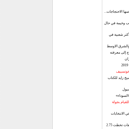
مها الاحتجاجات...
قب وخيمة في حال
أكثر شعبية في
ن والشرق الاوسط
ج إلى معرفته
ان
 خوتسييف
خ زايد للكتاب
سيول
«السوداء»
لقيام بجولة
ي الانتخابات
إيران: الصادرات الشهریة للنفط والمكثفات تخطت 2.75