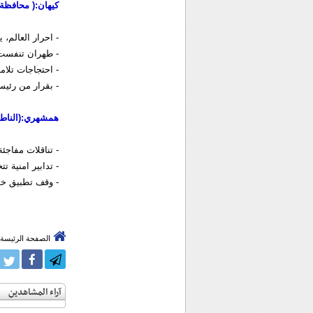
كيهان:( محافظة)
- احرار العالم،
- طهران تنفست 
- احتجاجات تلامذة وطلبة 100 جامعة
- بقرار من رئيس
همشهري:(الناطقة
- تناقلات مفاجئ
- تدابير امنية ت
- وقف تطبيق خط
الصفحة الرئيسة
آراء المشاهدين