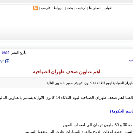
الاولی
اتصلوا بنا
أرشیف
بحث
الروابط
فارسی
|
|
|
|
|
|
تأريخ النشر:
10:37
 2010
‍‍‍ پ
ي
اهم عناوين صحف طهران الصباحية
 الثلاثاء 14 كانون الاول/ديسمبر بالعناوين التالية:
حف طهران الصباحية ليوم الثلاثاء 14 كانون الاول/ديسمبر بالعناوين التالية:
باسم الحکومة)
حاب المهن
سير: خطة لوحات الزوج والفرد للسيارات عادت الى وضعها السابق