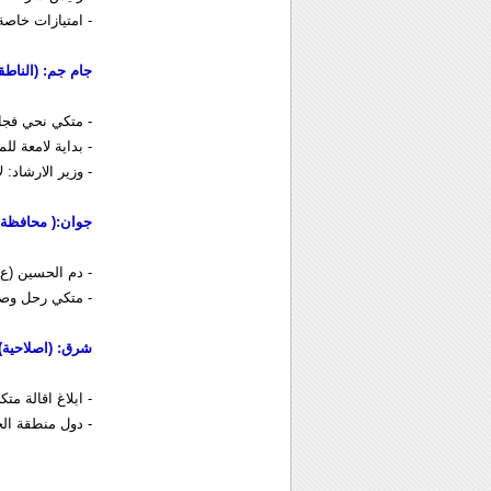
- امتيازات خاص
جام جم: (الناطق
- متكي نحي فجا
- بداية لامعة لل
- وزير الارشاد:
جوان:( محافظة 
- دم الحسين (ع
- متكي رحل وصال
شرق: (اصلاحية)
- ابلاغ اقالة م
- دول منطقة الخل