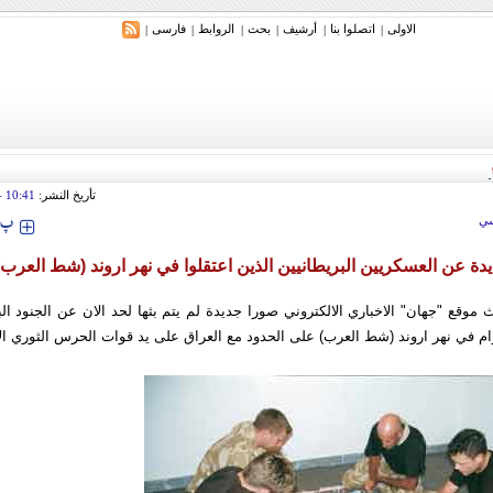
الاولی
اتصلوا بنا
أرشیف
بحث
الروابط
فارسی
|
|
|
|
|
|
ري: إيران ستدمر أمريكا وإسرائيل والسعودية إذا تجاوزت خطوط طهران الحمراء
تأريخ النشر:
10:41
 2010
‍‍‍ پ
ي
ة عن العسكريين البريطانيين الذين اعتقلوا في نهر اروند (شط العرب)
موقع "جهان" الاخباري الالكتروني صورا جديدة لم يتم بثها لحد الان عن الجنود الب
ام في نهر اروند (شط العرب) على الحدود مع العراق على يد قوات الحرس الثوري الا