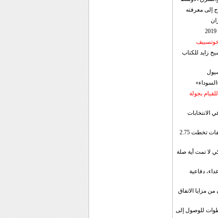
ج إلى معرفته
ان
 خوتسييف
خ زايد للكتاب
سيول
«السوداء»
لقيام بجولة
ي الانتخابات
إيران: الصادرات الشهریة للنفط والمكثفات تخطت 2.75
 لا تمت أية صلة
داء، دفاعية
ن مزايا الاتفاق
طوات للوصول إلى