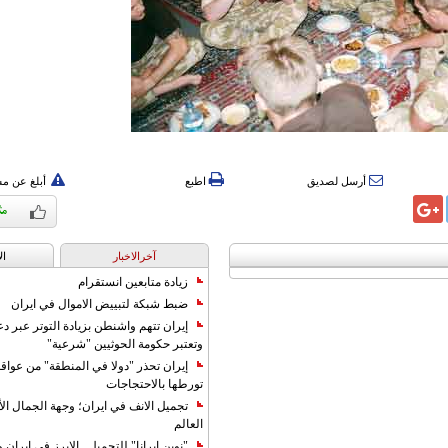
أرسل لصديق
اطبع
أبلغ عن م
آخرالاخبار
ال
زيادة متابعين انستقرام
ضبط شبكة لتبييض الاموال في ايران
إيران تتهم واشنطن بزيادة التوتر عبر دع
وتعتبر حكومة الحوثيين "شرعية"
إيران تحذر "دولا في المنطقة" من عوا
تورطها بالاحتجاجات
تجميل الانف في ايران؛ وجهة الجمال ال
العالم
"نوين ايرانا" للتجميل ..الابرز في ايرا