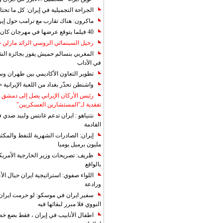
الجراحة التجميلية في إيران: كل ما تحتا
ماكرون: هناك تقارب مع ترامب حول إير
40 فيلما يتوقع عرضها في مهرجان كان 2019
رحيل السينمائي الروسي الرائد مارلن
المغربي بنسالم حميش يفوز بجائزة الشي
في الآداب
تطوير التعاون الأكاديمي بين طهران و
واشنطن تحذّر بغداد من اللعبة الإيرانية 
رئيس الأركان الإيراني يصل إلى دمشق ل
تفقدية لـ"المستشارين العسكريين"
نتنياهو : ايران تدعم غانتس ولبيد ضدي ف
القادمة
مليون برميل يوميا
ظريف: تصريحات وزير الخارجية الأمريكي
بالواقع
اللواء صفوي: استراتيجية ايران حيال الأع
ورادعة
سفير ايران في موسكو: لو حرمت ايران م
النووي فلا مبرر لبقائها فيه
اطفال الأنابيب في إيران ، فقط بضع خ