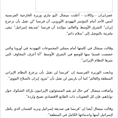
عصرایران - وکالات - أعلنت ميشال اليو ماري وزيرة الخارجية الفرنسية
أمس الأحد أمام المؤتمر اليهودي الأوروبي، أن فرنسا "لن تقبل بأن تزعزع
إيران" الشرق الأوسط والعالم، مؤكدة أن فرنسا "صديقة إسرائيل" تبقى
ملتزمة بالتوصل إلى "سلام دائم".
وقالت ميشال في كلمتها أمام ممثلي المجموعات اليهودية في أوروبا والتي
خصصت قسما منها للوضع في الشرق الأوسط "أنا أعرف المخاوف التي
يثيرها النظام الإيراني".
وتابعت الوزيرة الفرنسية إن "فرنسا لن تقبل بأن يزعزع النظام الإيراني
المنطقة والعالم" كما أن باريس لن تقبل بأن "تتزود إيران بالسلاح النووي".
وأضافت ميشال "في حال لم يقم المسئولون الإيرانيون بإزالة الشكوك حول
نواياهم، فإن كل العقوبات ذات الطابع الاقتصادي تصبح واردة".
وقالت ميشال أيضا إن "فرنسا هي صديقة إسرائيل ونريد الضمان الذي يكفل
لإسرائيل أمنها واندماجها الكامل في المنطقة".