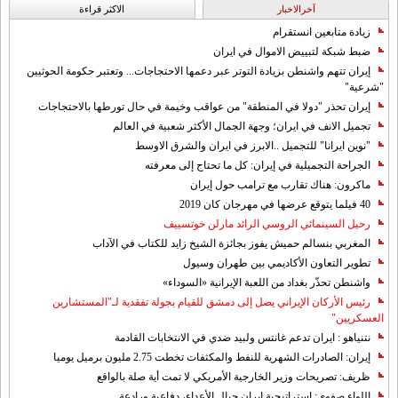
آخرالاخبار
الاکثر قراءة
زيادة متابعين انستقرام
ضبط شبكة لتبييض الاموال في ايران
إيران تتهم واشنطن بزيادة التوتر عبر دعمها الاحتجاجات... وتعتبر حكومة الحوثيين
"شرعية"
إيران تحذر "دولا في المنطقة" من عواقب وخيمة في حال تورطها بالاحتجاجات
تجميل الانف في ايران؛ وجهة الجمال الأكثر شعبية في العالم
"نوين ايرانا" للتجميل ..الابرز في ايران والشرق الاوسط
الجراحة التجميلية في إيران: كل ما تحتاج إلى معرفته
ماكرون: هناك تقارب مع ترامب حول إيران
40 فيلما يتوقع عرضها في مهرجان كان 2019
رحيل السينمائي الروسي الرائد مارلن خوتسييف
المغربي بنسالم حميش يفوز بجائزة الشيخ زايد للكتاب في الآداب
تطوير التعاون الأكاديمي بين طهران وسيول
واشنطن تحذّر بغداد من اللعبة الإيرانية «السوداء»
رئيس الأركان الإيراني يصل إلى دمشق للقيام بجولة تفقدية لـ"المستشارين
العسكريين"
نتنياهو : ايران تدعم غانتس ولبيد ضدي في الانتخابات القادمة
إيران: الصادرات الشهریة للنفط والمكثفات تخطت 2.75 مليون برميل يوميا
ظريف: تصريحات وزير الخارجية الأمريكي لا تمت أية صلة بالواقع
اللواء صفوي: استراتيجية ايران حيال الأعداء، دفاعية ورادعة