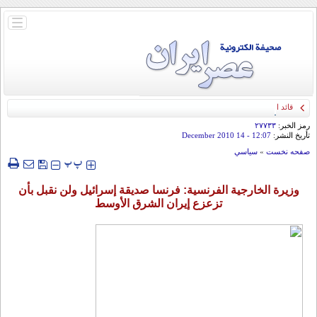
باز
و
بسته
کردن
منو
قائد الحرس الثوري: إيران ستدمر أمريكا وإسرائيل والسعودية إذا تجاوزت خطوط طهران
الحمراء
رمز الخبر:
۲۷۷۳۳
تأريخ النشر:
12:07
- 14 December 2010
صفحه نخست
»
سياسي
‍‍‍ پ
پ
وزيرة الخارجية الفرنسية: فرنسا صديقة إسرائيل ولن نقبل بأن
تزعزع إيران الشرق الأوسط