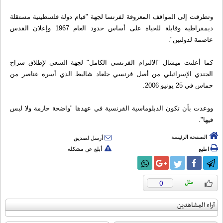
وتطرقت إلى المواقف المعروفة لفرنسا لجهة "قيام دولة فلسطينية مستقلة
ديمقراطية وقابلة للحياة على أساس حدود العام 1967 وإعلان القدس
عاصمة لدولتين".
كما أعلنت ميشال "الالتزام الفرنسي الكامل" لجهة السعي لإطلاق سراح
الجندي الإسرائيلي من أصل فرنسي جلعاد شاليط الذي أسره عناصر من
حماس في 25 يونيو 2006.
ووعدت بأن تكون الدبلوماسية الفرنسية في عهدها "واضحة حازمة ولا لبس
فيها".
الصفحة الرئيسة
أرسل لصديق
اطبع
أبلغ عن مشكلة
0
آراء المشاهدين