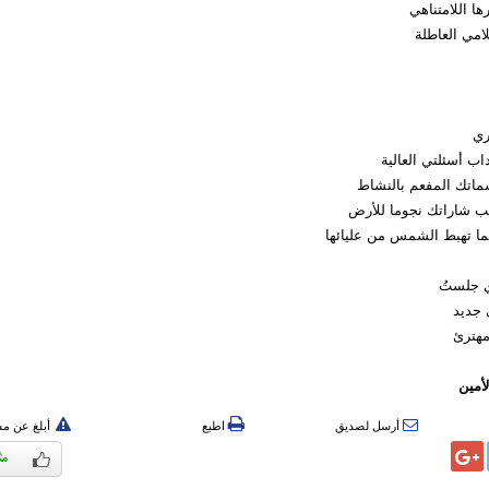
ا اللامتناهي
امي العاطلة
ري
ب أسئلتي العالية
اتك المفعم بالنشاط
ب شاراتك نجوما للأرض
ما تهبط الشمس من عليائها
ي جلستُ
 جديد
مهترئ
أمين
أرسل لصديق
اطبع
أبلغ عن م