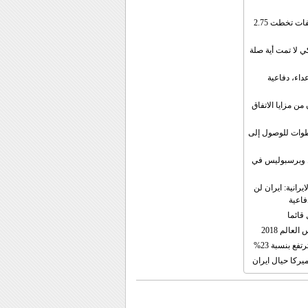
إيران: الصادرات الشهریة للنفط والمكثفات تخطت 2.75
 لا تمت أية صلة
داء، دفاعية
ن مزايا الاتفاق
طوات للوصول إلى
ال وبرسبوليس في
رانية: ايران لن
فاعية
 قائما
عالم 2018
فع بنسبة 23%
يركا حيال ايران