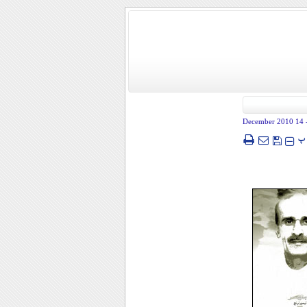
- 14 December
پ