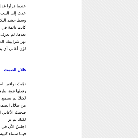
عندما قرأوا غدك
عدتَ إلى البيت
وسط حشد البكا
كانت نائمة في 
بعدها، لم نعرف
نهر شرايينك الم
لوّن أغاني أي ب
ظلال الصمت
نمّيتُ نوافير ال
رفعتُها فوق بيارق
لكنكَ لم تسمع.
من ظلال الصمت 
صحبتُ الأغاني ا
لكنك لم تر
اجلسُ الآن في 
فيما سماء كئيبة