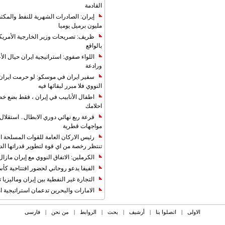
القادمة
مليون برميل يوميا
ظريف: تصريحات وزير الخارجية الأمريكي
بالواقع
اللواء صفوي: استراتيجية ايران حيال الأع
ورادعة
سفير ايران في موسكو: لو حرمت ايران م
النووي فلا مبرر لبقائها فيه
اطفال الأنابيب في إيران ، فقط بضع خ
احلامك
قرعة ربع نهائي دوري الابطال.. استقل
مواجهات قطرية
رئيس الاركان العامة للقوات المسلحة الاي
تنتظر رخصة من اي قوة لتطوير قدراتها الد
الكرملين: الاتفاق النووي مع إيران مازال
الفيفا يدعو روحاني لحضور افتتاحية كأس ال
التجارة غیر النفطیة بین إیران ومالیزیا ترت
الامارات والبحرين تدعمان استراتيجية ام
الاولی
|
اتصلوا بنا
|
أرشیف
|
بحث
|
الروابط
|
من نحن
|
فارسی