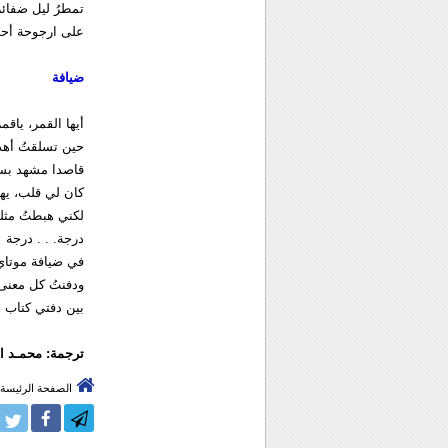
تمطرُ ليل ضفائره
على ارجوحة أحل
ضيافة
أيها القمر، ياقم
حين تسلقتُ أهدا
قاصدا مشهد بسم
كان لي قلب، يه
لكني هبطتُ مثل
درجة. . . درجة
في ضيافة موتا
ودفنتُ كل معنى
بين دفتي كتاب 
ترجمة: محمـد ال
الصفحة الرئيسة