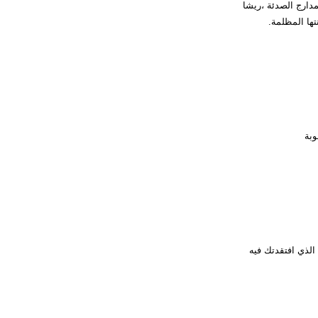
دارج الصدئة ،ريشا
ها المظلمة.
بة
 الذي افتقدتك فيه