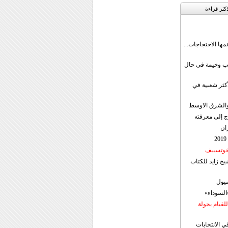
اکثر قراءة
مها الاحتجاجات...
قب وخيمة في حال
أكثر شعبية في
ن والشرق الاوسط
ج إلى معرفته
ان
 خوتسييف
خ زايد للكتاب
سيول
«السوداء»
لقيام بجولة
ي الانتخابات