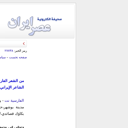
قائد الحرس الثو
رمز الخبر:
۲۷۷۳۸
صفحه نخست
»
سياس
من الشعر الفار
الشاعر الإيراني 
الفارسیة نت
مدينة بوشهر،ح
بكاؤك قصائدي،ل
وتوفي في يونيو 2004 اثر مرض عضال في طهرا