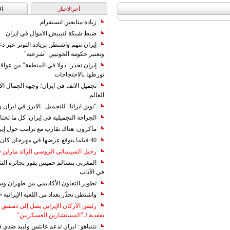
آخرالاخبار
ال
زيادة متابعين انستقرام
ضبط شبكة لتبييض الاموال في ايران
إيران تتهم واشنطن بزيادة التوتر عبر دع
وتعتبر حكومة الحوثيين "شرعية"
إيران تحذر "دولا في المنطقة" من عوا
تورطها بالاحتجاجات
تجميل الانف في ايران؛ وجهة الجمال ال
العالم
"نوين ايرانا" للتجميل ..الابرز في ايرا
الجراحة التجميلية في إيران: كل ما تحتا
ماكرون: هناك تقارب مع ترامب حول إير
40 فيلما يتوقع عرضها في مهرجان كان 2019
رحيل السينمائي الروسي الرائد مارلن
المغربي بنسالم حميش يفوز بجائزة الشي
في الآداب
تطوير التعاون الأكاديمي بين طهران و
واشنطن تحذّر بغداد من اللعبة الإيرانية 
رئيس الأركان الإيراني يصل إلى دمشق ل
تفقدية لـ"المستشارين العسكريين"
نتنياهو : ايران تدعم غانتس ولبيد ضدي ف