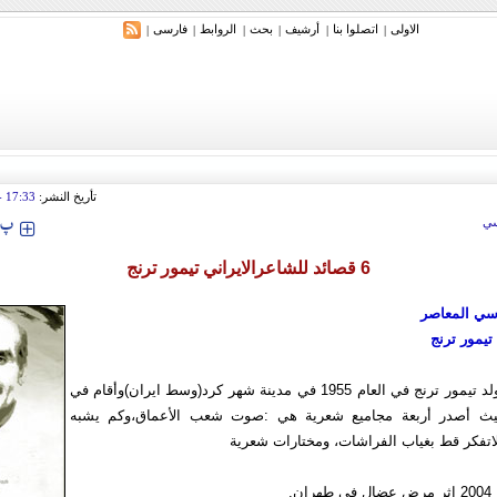
الاولی
اتصلوا بنا
أرشیف
بحث
الروابط
فارسی
|
|
|
|
|
|
ري: إيران ستدمر أمريكا وإسرائيل والسعودية إذا تجاوزت خطوط طهران الحمراء
تأريخ النشر:
17:33
 2010
‍‍‍ پ
ي
6 قصائد للشاعرالايراني تيمور ترنج
سي المعاصر
تيمور ترنج
- ولد تيمور ترنج في العام 1955 في مدينة شهر كرد(وسط ايران)وأقام في
يث أصدر أربعة مجاميع شعرية هي :صوت شعب الأعماق،وكم يشبه
اتفكر قط بغياب الفراشات، ومختارات شعرية
ن.