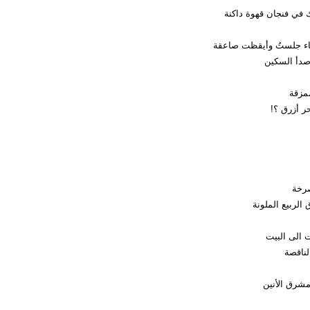
 في فنجان قهوة داكنة
ء جلستُ وأيقظت صاعقة
صدأ السكين
مزقة
حر أزرق ؟!
صرخة
 الربيع الملونة
الى البيت
لناقصة
مشرق الأنين