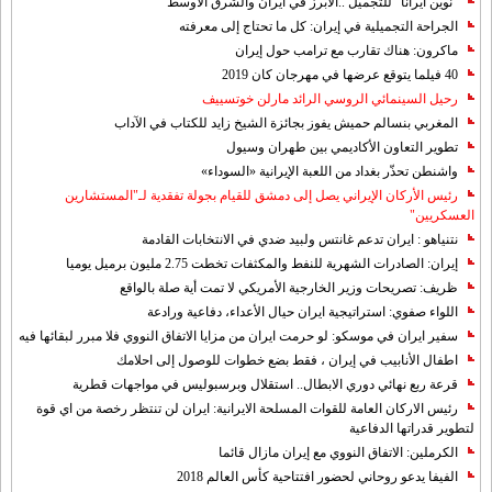
"نوين ايرانا" للتجميل ..الابرز في ايران والشرق الاوسط
الجراحة التجميلية في إيران: كل ما تحتاج إلى معرفته
ماكرون: هناك تقارب مع ترامب حول إيران
40 فيلما يتوقع عرضها في مهرجان كان 2019
رحيل السينمائي الروسي الرائد مارلن خوتسييف
المغربي بنسالم حميش يفوز بجائزة الشيخ زايد للكتاب في الآداب
تطوير التعاون الأكاديمي بين طهران وسيول
واشنطن تحذّر بغداد من اللعبة الإيرانية «السوداء»
رئيس الأركان الإيراني يصل إلى دمشق للقيام بجولة تفقدية لـ"المستشارين
العسكريين"
نتنياهو : ايران تدعم غانتس ولبيد ضدي في الانتخابات القادمة
إيران: الصادرات الشهریة للنفط والمكثفات تخطت 2.75 مليون برميل يوميا
ظريف: تصريحات وزير الخارجية الأمريكي لا تمت أية صلة بالواقع
اللواء صفوي: استراتيجية ايران حيال الأعداء، دفاعية ورادعة
سفير ايران في موسكو: لو حرمت ايران من مزايا الاتفاق النووي فلا مبرر لبقائها فيه
اطفال الأنابيب في إيران ، فقط بضع خطوات للوصول إلى احلامك
قرعة ربع نهائي دوري الابطال.. استقلال وبرسبوليس في مواجهات قطرية
رئيس الاركان العامة للقوات المسلحة الايرانية: ايران لن تنتظر رخصة من اي قوة
لتطوير قدراتها الدفاعية
الكرملين: الاتفاق النووي مع إيران مازال قائما
الفيفا يدعو روحاني لحضور افتتاحية كأس العالم 2018