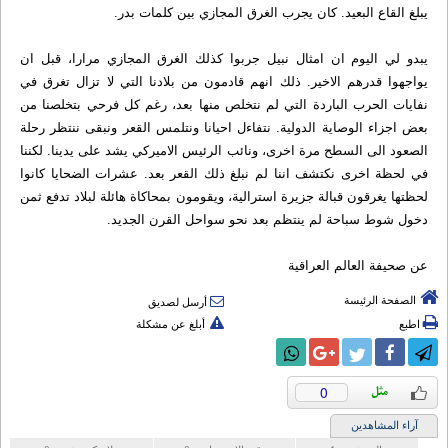
يبلغ القاع البعيد. كان يجرب الغرق المجازي بين كلمات بدر.
يبدو لي اليوم ان امثال نبيل جربوا كذلك الغرق المجازي مرارا، قبل ان
يواجهوا قدرهم الاخير. ذلك انهم قادمون من بلادنا التي لا تزال تغرق في
نفايات الحرب الباردة التي لم نتخلص منها بعد، رغم كل فرحي بتخلصنا من
بعض اجزاء الوصاية الدولية. نتفاءل احيانا ونتلمس القعر ونبقى ننتظر رحلة
الصعود الى السطح مرة اخرى، ونائب الرئيس الاميركي يشد على يدينا. لكننا
في لحظة اخرى نكتشف اننا لم نبلغ ذلك القعر بعد. عشرات الضحايا كانوا
لحظتها يغرقون قبالة جزيرة استرالية، ويقومون بمحاكاة هائلة لبلاد تدفع ثمن
دخول شوط سباحة لم ينتظم بعد نحو سواحل القرن الجديد.
عن صحيفة العالم العراقية
الصفحة الرئيسة
أرسل لصديق
اطبع
أبلغ عن مشكلة
0
آراء المشاهدين