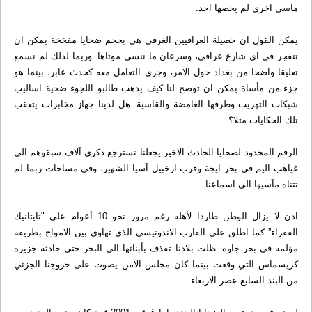
مآسي اخرى لم يحصها احد.
يمكن القول ان حصيلة العراقيين الغرقى هي بحجم ضحايا مفخخة يمكن ان
تنفجر في اي شارع عراقي، وسرعان ما ننسى موتاها. وربما لذلك لم نسمع
تعليقا واضحا من بغداد حول الامر، وجرى التعامل معه كحدث عابر، بينما هو
جزء من مأساة يمكن ان توضح لنا كيف يذهب طالبو اللجوء ضحية اساليب
شبكات التهريب وطرقها الغامضة والقاسية. هل لدينا جهاز مخابرات يتعقب
تلك الحكايات مثلا؟
الرقم المحدود لضحايا الحادث الاخير يجعلنا نسترجع ذكرى آلاف سبقوهم الى
غياهب اليم في بحر ايجة وقرب ارخبيل آسيا الشهير، وفي مساحات ربما لم
تتناه مآسيها الى اسماعنا.
اذن لا يزال الوطن طاردا لأهله رغم مرور نحو 10 أعوام على "تايتانيك
الفقراء” كما اطلق على القارب الاندونيسي الذي تهاوى بين الامواج بطريقة
مؤلمة في بحر جاوة. ظلت بلادنا تقذف بأبنائها الى البحر حتى حادثة جزيرة
كريسماس التي وقعت بينما كان مجلس الامن يصوت على خروجنا الجزئي
من البند السابع عصر الاربعاء.