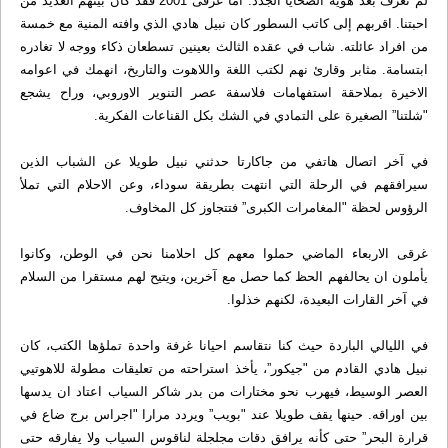
لم نعرف بعد هوية الضحايا الجدد. اما غرقى 2001 فقد كان بينهم العديد من
احبتنا. اقربهم إلى كاتب السطور كان نبيل هادي الذي وافته المنية مع خمسة
من افراد عائلته. شاب في عقده الثالث بعينين تسطعان ذكاء ووجه لا تغادره
ابتسامة. مثابر وقارئ نهم لكتب اللغة واللاهوت والتاريخ، انهمك في اعوامه
الاخيرة بملاحقة استفهامات فلاسفة عصر التنوير الاوروبي، وراح يشجع
"شلتنا” الصغيرة على التمادي في الشك بكل القناعات الفكرية.
في آخر اتصال هاتفي من جاكارتا حدثني نبيل طويلا عن الشباب الذين
سيرافقهم في الرحلة التي انتهت بطريقة سوداء، وعن الاحلام التي تملأ
الرؤوس لحظة "المغامرات الكبرى” فتتجاوز كل المخاوف.
غرقى الاربعاء الماضي حملوا معهم كل احلامنا نحن في الوطن، وكانوا
يأملون ان يحالفهم الحظ كما حصل مع آخرين، ويتيح لهم مستقرا من السلام
في آخر القارات البعيدة، لكنهم خذلوا.
في الليالي الباردة حيث كنا نتقاسم احيانا غرفة واحدة تملؤها الكتب، كان
نبيل هادي القادم من "جيكور”، يأخذ استراحته من تعليقات مطولة للاهوتيي
العصر الوسيط، فيهرب نحو مختارات من بدر شاكر السياب اعتاد ان يدسها
بين اوراقه. حينها يقف طويلا عند "بويب” ويردد مرارا "اجراس برج ضاع في
قرارة البحر” حتى كأنه يرافق دقات مجلجلة لناقوس السياب ولا يفارقه حتى