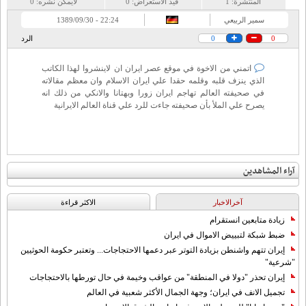
المنتشرة:
1
قيد الاستعراض:
0
لايمكن نشره:
0
سمير الربيعي
22:24 - 1389/09/30
0
0
الرد
اتمني من الاخوة في موقع عصر ايران ان لاينشروا لهذا الكاتب
الذي ينزف قلبه وقلمه حقدا علي ايران الاسلام وان معظم مقالاته
في صحيفته العالم تهاجم ايران زورا وبهتانا والانكي من ذلك انه
يصرح علي الملأ بأن صحيفته جاءت للرد علي قناة العالم الايرانية
آراء المشاهدين
آخرالاخبار
الاکثر قراءة
زيادة متابعين انستقرام
ضبط شبكة لتبييض الاموال في ايران
إيران تتهم واشنطن بزيادة التوتر عبر دعمها الاحتجاجات... وتعتبر حكومة الحوثيين
"شرعية"
إيران تحذر "دولا في المنطقة" من عواقب وخيمة في حال تورطها بالاحتجاجات
تجميل الانف في ايران؛ وجهة الجمال الأكثر شعبية في العالم