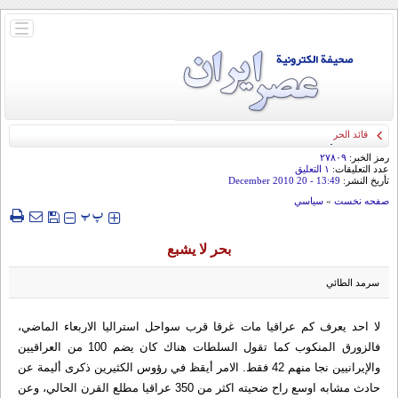
باز
و
بسته
کردن
منو
قائد الحرس الثوري: إيران ستدمر أمريكا وإسرائيل والسعودية إذا تجاوزت خطوط طهران
الحمراء
رمز الخبر:
۲۷۸۰۹
عدد التعليقات:
۱ التعلیق
تأريخ النشر:
13:49
- 20 December 2010
صفحه نخست
»
سياسي
‍‍‍ پ
پ
بحر لا يشبع
سرمد الطائي
لا احد يعرف كم عراقيا مات غرقا قرب سواحل استراليا الاربعاء الماضي،
فالزورق المنكوب كما تقول السلطات هناك كان يضم 100 من العراقيين
والإيرانيين نجا منهم 42 فقط. الامر أيقظ في رؤوس الكثيرين ذكرى أليمة عن
حادث مشابه اوسع راح ضحيته اكثر من 350 عراقيا مطلع القرن الحالي، وعن