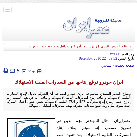
باز
و
بسته
کردن
منو
قائد الحرس الثوري: إيران ستدمر أمريكا وإسرائيل والسعودية إذا تجاوزت خطوط طهران
الحمراء
رمز الخبر:
۲۷۸۴۸
تأريخ النشر:
09:52
- 22 December 2010
صفحه نخست
»
سياسي
‍‍‍ پ
پ
ايران خودرو ترفع إنتاجها من السيارات القليلة الاستهلاك
وصرّح المدير التنفيذي لمجموعة ايران خودرو الصناعية أن الشركة تحاول لإنتاج السيارات
القليلة الاستهلاك وايقاف إنتاج المحركات العالية الاستهلاك وأضاف: أنه في هذا المضمار تم
إدراج خطة ارتفاع إنتاج محركات EF7 و TU5 القليلة الاستهلاك ضمن جدول أعمال الشركة
حيث سوف يتمّ تزويد جميع منتجات الشركة بهذه المحركات القليلة الاستهلاك.
عصرایران - قال المهندس نجم الدين في
تصريح صحفي: إنه سيتم ايقاف إنتاج
المحركات العالية الاستهلاك بعد تنفيذ خطة