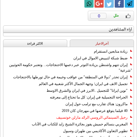
0
آراء المشاهدين
آخرالاخبار
الاکثر قراءة
زيادة متابعين انستقرام
ضبط شبكة لتبييض الاموال في ايران
إيران تتهم واشنطن بزيادة التوتر عبر دعمها الاحتجاجات... وتعتبر حكومة الحوثيين
"شرعية"
إيران تحذر "دولا في المنطقة" من عواقب وخيمة في حال تورطها بالاحتجاجات
تجميل الانف في ايران؛ وجهة الجمال الأكثر شعبية في العالم
"نوين ايرانا" للتجميل ..الابرز في ايران والشرق الاوسط
الجراحة التجميلية في إيران: كل ما تحتاج إلى معرفته
ماكرون: هناك تقارب مع ترامب حول إيران
40 فيلما يتوقع عرضها في مهرجان كان 2019
رحيل السينمائي الروسي الرائد مارلن خوتسييف
المغربي بنسالم حميش يفوز بجائزة الشيخ زايد للكتاب في الآداب
تطوير التعاون الأكاديمي بين طهران وسيول