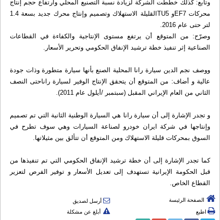
وتابع: كذلك خططت الشركة لزيادة نسبة التصنيع المحلي وارتفاع حجم إنتاج
محركات EF7و TU5القليلة الاستهلاك وتصميم وإنتاج محرك جديد بسعة 1.4
لتر حتى عام 2016.
وصرّح: من المتوقع أن يرتفع مستوى الإنتاجية والكفاءة في القطاعات
الصناعية إثر تنفيذ خطة ترشيد الإنفاق الحكومي وتحرير الأسعار.
ووصف نجم الدين سيارة رانا المحلية الصنع بأنها سيارة متطورة وذات جودة
عالية و أضاف: من المتوقع أن يتحقق الإنتاج الوفير لسيارة راناحتى النصف
الثاني من العام الإيراني المقبل (سبتمبر /أيلول عام 2011).
و تجدر الإشارة إلى أن سيارة رانا هي السيارة الوطنية الثانية التي تم تصميم
وإنتاجها في شركة ايران خودرو لصناعة السيارات وهي سوف تطرح في
السوق بمحركات قليلة الاستهلاك ومن المتوقع أن تتألق بين مثيلاتها.
كما تجدر الإشارة إلى أن خطة ترشيد الإنفاق الحكومي التي تم تنفيذها من
قبل الحكومة الإيرانية تستهدف إلى تعديل الأسعار و توفير الفرص لتعزير
القطاع الخاص.
الصفحة الرئيسة
أرسل لصديق
اطبع
أبلغ عن مشكلة