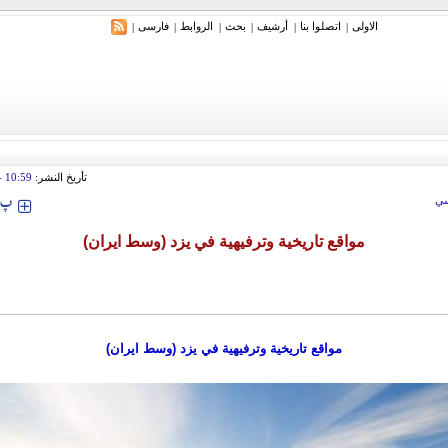
الاولی
اتصلوا بنا
أرشیف
بحث
الروابط
فارسی
|
|
|
|
|
|
ري: إيران ستدمر أمريكا وإسرائيل والسعودية إذا تجاوزت خطوط طهران الحمراء
تأريخ النشر:
10:59
 2010
‍‍‍ پ
ي
مواقع تاريخية وترفيهية في يزد (وسط ايران)
مواقع تاريخية وترفيهية في يزد (وسط ايران)