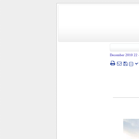
- 22 December
پ