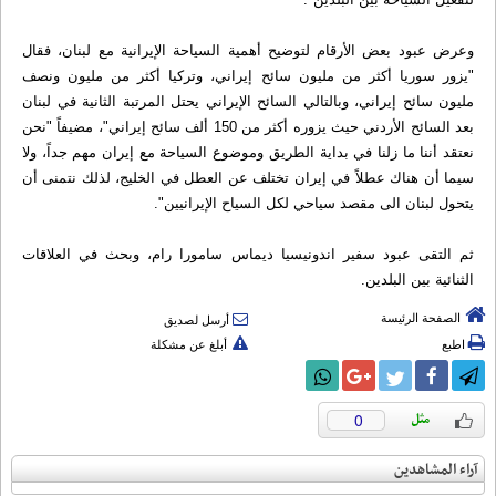
وعرض عبود بعض الأرقام لتوضيح أهمية السياحة الإيرانية مع لبنان، فقال
"يزور سوريا أكثر من مليون سائح إيراني، وتركيا أكثر من مليون ونصف
مليون سائح إيراني، وبالتالي السائح الإيراني يحتل المرتبة الثانية في لبنان
بعد السائح الأردني حيث يزوره أكثر من 150 ألف سائح إيراني"، مضيفاً "نحن
نعتقد أننا ما زلنا في بداية الطريق وموضوع السياحة مع إيران مهم جداً، ولا
سيما أن هناك عطلاً في إيران تختلف عن العطل في الخليج، لذلك نتمنى أن
يتحول لبنان الى مقصد سياحي لكل السياح الإيرانيين".
ثم التقى عبود سفير اندونيسيا ديماس سامورا رام، وبحث في العلاقات
الثنائية بين البلدين.
الصفحة الرئيسة
أرسل لصديق
اطبع
أبلغ عن مشكلة
0
آراء المشاهدين