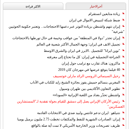
آخرالاخبار
الاکثر قراءة
زيادة متابعين انستقرام
ضبط شبكة لتبييض الاموال في ايران
إيران تتهم واشنطن بزيادة التوتر عبر دعمها الاحتجاجات... وتعتبر حكومة الحوثيين
"شرعية"
إيران تحذر "دولا في المنطقة" من عواقب وخيمة في حال تورطها بالاحتجاجات
تجميل الانف في ايران؛ وجهة الجمال الأكثر شعبية في العالم
"نوين ايرانا" للتجميل ..الابرز في ايران والشرق الاوسط
الجراحة التجميلية في إيران: كل ما تحتاج إلى معرفته
ماكرون: هناك تقارب مع ترامب حول إيران
40 فيلما يتوقع عرضها في مهرجان كان 2019
رحيل السينمائي الروسي الرائد مارلن خوتسييف
المغربي بنسالم حميش يفوز بجائزة الشيخ زايد للكتاب في الآداب
تطوير التعاون الأكاديمي بين طهران وسيول
واشنطن تحذّر بغداد من اللعبة الإيرانية «السوداء»
رئيس الأركان الإيراني يصل إلى دمشق للقيام بجولة تفقدية لـ"المستشارين
العسكريين"
نتنياهو : ايران تدعم غانتس ولبيد ضدي في الانتخابات القادمة
إيران: الصادرات الشهریة للنفط والمكثفات تخطت 2.75 مليون برميل يوميا
ظريف: تصريحات وزير الخارجية الأمريكي لا تمت أية صلة بالواقع