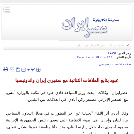
باز
و
بسته
کردن
منو
ضبط شبكة لتبييض الاموال في ايران
رمز الخبر:
۲۷۸۹۶
تأريخ النشر:
12:13
- 25 December 2010
صفحه نخست
»
سياسي
‍‍‍ پ
پ
عبود يتابع العلاقات الثنائية مع سفيري إيران واندونيسيا
عصرایران - وکالات - بحث وزير السياحة فادي عبود في مكتبه بالوزارة أمس،
مع السفير الإيراني غضنفر ركن أبادي، في العلاقات بين البلدين.
وقال أبادي أثر اللقاء "تحدثنا عن آخر التطورات في مجال التعاون السياحي
بين لبنان وإيران، في ضوء الاتفاقية التي وقعها رئيس الجمهورية الإيرانية
محمود أحمدي نجاد خلال زيارته للبنان، وقد بدأنا متابعة تنفيذها بشكل عملي،
لتفعيل السياحة بين البلدين".