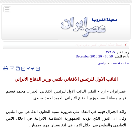
باز
و
بسته
کردن
منو
رمز الخبر:
۲۷۹۰۹
تأريخ النشر:
08:58
- 26 December 2010
صفحه نخست
»
سياسي
‍‍‍ پ
پ
النائب الاول للرئيس الافغاني يلتقي وزير الدفاع الايراني
عصرایران - ارنا - التقي النائب الاول للرئيس الافغاني الجنرال محمد قسيم
فهيم مساء السبت وزير الدفاع الايراني العميد احمد وحيدي .
واكد الجنرال فهيم في اللقاء علي ضرورة تنمية التعاون الدفاعي بين البلدين
وقال ان الدور الذي تؤديه الجمهورية الاسلامية الايرانية في احلال الامن
الاقليمي والتعاون في احلال الامن في افغانستان مهم وممتاز .