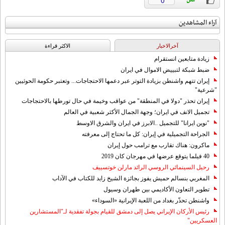
0
آراء المشاهدين
آخرالاخبار
الاکثر قراءة
زيادة متابعين انستقرام
ضبط شبكة لتبييض الاموال في ايران
إيران تتهم واشنطن بزيادة التوتر عبر دعمها الاحتجاجات... وتعتبر حكومة الحوثيين
"شرعية"
إيران تحذر "دولا في المنطقة" من عواقب وخيمة في حال تورطها بالاحتجاجات
تجميل الانف في ايران؛ وجهة الجمال الأكثر شعبية في العالم
"نوين ايرانا" للتجميل ..الابرز في ايران والشرق الاوسط
الجراحة التجميلية في إيران: كل ما تحتاج إلى معرفته
ماكرون: هناك تقارب مع ترامب حول إيران
40 فيلما يتوقع عرضها في مهرجان كان 2019
رحيل السينمائي الروسي الرائد مارلن خوتسييف
المغربي بنسالم حميش يفوز بجائزة الشيخ زايد للكتاب في الآداب
تطوير التعاون الأكاديمي بين طهران وسيول
واشنطن تحذّر بغداد من اللعبة الإيرانية «السوداء»
رئيس الأركان الإيراني يصل إلى دمشق للقيام بجولة تفقدية لـ"المستشارين
العسكريين"