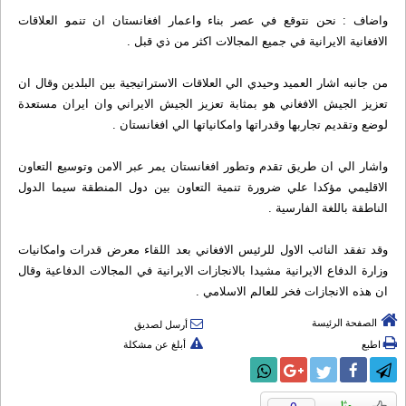
واضاف : نحن نتوقع في عصر بناء واعمار افغانستان ان تنمو العلاقات
الافغانية الايرانية في جميع المجالات اكثر من ذي قبل .
من جانبه اشار العميد وحيدي الي العلاقات الاستراتيجية بين البلدين وقال ان
تعزيز الجيش الافغاني هو بمثابة تعزيز الجيش الايراني وان ايران مستعدة
لوضع وتقديم تجاربها وقدراتها وامكانياتها الي افغانستان .
واشار الي ان طريق تقدم وتطور افغانستان يمر عبر الامن وتوسيع التعاون
الاقليمي مؤكدا علي ضرورة تنمية التعاون بين دول المنطقة سيما الدول
الناطقة باللغة الفارسية .
وقد تفقد النائب الاول للرئيس الافغاني بعد اللقاء معرض قدرات وامكانيات
وزارة الدفاع الايرانية مشيدا بالانجازات الايرانية في المجالات الدفاعية وقال
ان هذه الانجازات فخر للعالم الاسلامي .
الصفحة الرئيسة
أرسل لصديق
اطبع
أبلغ عن مشكلة