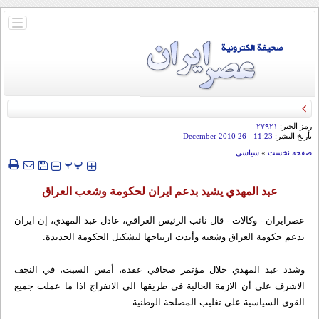
باز
و
بسته
کردن
منو
رمز الخبر:
۲۷۹۲۱
تأريخ النشر:
11:23
- 26 December 2010
صفحه نخست
»
سياسي
‍‍‍ پ
پ
عبد المهدي يشيد بدعم ايران لحكومة وشعب العراق
عصرایران - وکالات - قال نائب الرئيس العراقي، عادل عبد المهدي، إن ايران
تدعم حكومة العراق وشعبه وأبدت ارتياحها لتشكيل الحكومة الجديدة.
وشدد عبد المهدي خلال مؤتمر صحافي عقده، أمس السبت، في النجف
الاشرف على أن الازمة الحالية في طريقها الى الانفراج اذا ما عملت جميع
القوى السياسية على تغليب المصلحة الوطنية.