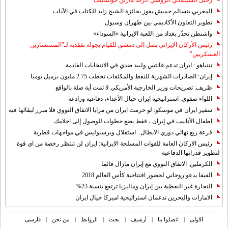
رحيل السينمائي الروسي الرائد مارلن خوتسييف
المغربي بنسالم حميش يفوز بجائزة الشيخ زايد للكتاب في الآداب
تطوير التعاون الأكاديمي بين طهران وسيول
واشنطن تحذّر بغداد من اللعبة الإيرانية «السوداء»
رئيس الأركان الإيراني يصل إلى دمشق للقيام بجولة تفقدية لـ"المستشارين
العسكريين"
نتنياهو : ايران تدعم غانتس ولبيد ضدي في الانتخابات القادمة
إيران: الصادرات الشهریة للنفط والمكثفات تخطت 2.75 مليون برميل يوميا
ظريف: تصريحات وزير الخارجية الأمريكي لا تمت أية صلة بالواقع
اللواء صفوي: استراتيجية ايران حيال الأعداء، دفاعية ورادعة
سفير ايران في موسكو: لو حرمت ايران من مزايا الاتفاق النووي فلا مبرر لبقائها فيه
اطفال الأنابيب في إيران ، فقط بضع خطوات للوصول إلى احلامك
قرعة ربع نهائي دوري الابطال.. استقلال وبرسبوليس في مواجهات قطرية
رئيس الاركان العامة للقوات المسلحة الايرانية: ايران لن تنتظر رخصة من اي قوة
لتطوير قدراتها الدفاعية
الكرملين: الاتفاق النووي مع إيران مازال قائما
الفيفا يدعو روحاني لحضور افتتاحية كأس العالم 2018
التجارة غیر النفطیة بین إیران ومالیزیا ترتفع بنسبة 23%
الامارات والبحرين تدعمان استراتيجية اميركا حيال ايران
الاولی
|
اتصلوا بنا
|
أرشیف
|
بحث
|
الروابط
|
من نحن
|
فارسی