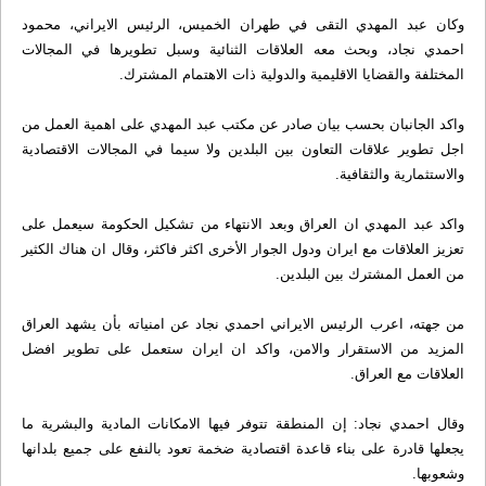
وكان عبد المهدي التقى في طهران الخميس، الرئيس الايراني، محمود
احمدي نجاد، وبحث معه العلاقات الثنائية وسبل تطويرها في المجالات
المختلفة والقضايا الاقليمية والدولية ذات الاهتمام المشترك.
واكد الجانبان بحسب بيان صادر عن مكتب عبد المهدي على اهمية العمل من
اجل تطوير علاقات التعاون بين البلدين ولا سيما في المجالات الاقتصادية
والاستثمارية والثقافية.
واكد عبد المهدي ان العراق وبعد الانتهاء من تشكيل الحكومة سيعمل على
تعزيز العلاقات مع ايران ودول الجوار الأخرى اكثر فاكثر، وقال ان هناك الكثير
من العمل المشترك بين البلدين.
من جهته، اعرب الرئيس الايراني احمدي نجاد عن امنياته بأن يشهد العراق
المزيد من الاستقرار والامن، واكد ان ايران ستعمل على تطوير افضل
العلاقات مع العراق.
وقال احمدي نجاد: إن المنطقة تتوفر فيها الامكانات المادية والبشرية ما
يجعلها قادرة على بناء قاعدة اقتصادية ضخمة تعود بالنفع على جميع بلدانها
وشعوبها.