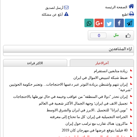
الصفحة الرئيسة
أرسل لصديق
اطبع
أبلغ عن مشكلة
0
آراء المشاهدين
آخرالاخبار
الاکثر قراءة
زيادة متابعين انستقرام
ضبط شبكة لتبييض الاموال في ايران
إيران تتهم واشنطن بزيادة التوتر عبر دعمها الاحتجاجات... وتعتبر حكومة الحوثيين
"شرعية"
إيران تحذر "دولا في المنطقة" من عواقب وخيمة في حال تورطها بالاحتجاجات
تجميل الانف في ايران؛ وجهة الجمال الأكثر شعبية في العالم
"نوين ايرانا" للتجميل ..الابرز في ايران والشرق الاوسط
الجراحة التجميلية في إيران: كل ما تحتاج إلى معرفته
ماكرون: هناك تقارب مع ترامب حول إيران
40 فيلما يتوقع عرضها في مهرجان كان 2019