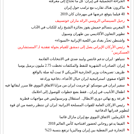
الجراحة التجميلية في إيران: كل ما تحتاج إلى معرفته
ماكرون: هناك تقارب مع ترامب حول إيران
40 فيلما يتوقع عرضها في مهرجان كان 2019
رحيل السينمائي الروسي الرائد مارلن خوتسييف
المغربي بنسالم حميش يفوز بجائزة الشيخ زايد للكتاب في الآداب
تطوير التعاون الأكاديمي بين طهران وسيول
واشنطن تحذّر بغداد من اللعبة الإيرانية «السوداء»
رئيس الأركان الإيراني يصل إلى دمشق للقيام بجولة تفقدية لـ"المستشارين
العسكريين"
نتنياهو : ايران تدعم غانتس ولبيد ضدي في الانتخابات القادمة
إيران: الصادرات الشهریة للنفط والمكثفات تخطت 2.75 مليون برميل يوميا
ظريف: تصريحات وزير الخارجية الأمريكي لا تمت أية صلة بالواقع
اللواء صفوي: استراتيجية ايران حيال الأعداء، دفاعية ورادعة
سفير ايران في موسكو: لو حرمت ايران من مزايا الاتفاق النووي فلا مبرر لبقائها فيه
اطفال الأنابيب في إيران ، فقط بضع خطوات للوصول إلى احلامك
قرعة ربع نهائي دوري الابطال.. استقلال وبرسبوليس في مواجهات قطرية
رئيس الاركان العامة للقوات المسلحة الايرانية: ايران لن تنتظر رخصة من اي قوة
لتطوير قدراتها الدفاعية
الكرملين: الاتفاق النووي مع إيران مازال قائما
الفيفا يدعو روحاني لحضور افتتاحية كأس العالم 2018
التجارة غیر النفطیة بین إیران ومالیزیا ترتفع بنسبة 23%