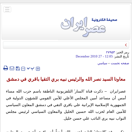
باز
و
بسته
کردن
منو
رمز الخبر:
۲۷۹۵۳
تأريخ النشر:
12:05
- 27 December 2010
صفحه نخست
»
سياسي
‍‍‍ پ
پ
معاونا السيد نصر الله والرئيس نبيه بري التقيا باقري في دمشق
عصرایران – ذكرت قناة 'المنار' التلفزيونية الناطقة باسم حزب الله مساء
أمس أن مساعد أمين المجلس الأعلي للأمن القومي للشؤون الدولية في
الجمهورية الإسلامية الإيرانية علي باقري التقي في دمشق المعاون السياسي
للأمين العام لحزب الله حسين الخليل والمعاون السياسي لرئيس مجلس
النواب نبيه بري النائب علي حسن خليل.
وذكر موقع 'الانتقاد' التابع لحزب الله أيضاً أن باقري أجري مع المعاون