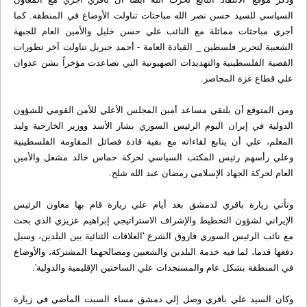
السياسي للسيد حسن نصر الله مباحثات تناولت الأوضاع في المنطقة. كما
أجري مباحثات مماثلة مع النائب علي حسن خليل والأمين العام للجبهة
الشعبية لتحرير فلسطين _ القيادة العامة - أحمد جبريل تناولت آخر تطورات
القضية الفلسطينية والتهديدات الصهيونية التي تصاعدت مؤخراً بشن عدوان
علي قطاع غزة المحاصر.
ومن المتوقع أن يلتقي مساعد أمين المجلس الأعلي للأمن القومي للشؤون
الدولية في إيران اليوم الرئيس السوري بشار الأسد ووزير الخارجية وليد
المعلم، علي أن يتابع لقاءاته مع بقية قادة فصائل المقاومة الفلسطينية
وعلي رأسهم رئيس المكتب السياسي لحركة حماس خالد مشعل والأمين
العام لحركة الجهاد الإسلامي رمضان عبد الله شلح.
وتأتي زيارة باقري لدمشق بعد أيام علي زيارة قام بها معاون الرئيس
الإيراني لشؤون التخطيط والإشراف الاستراتيجي إبراهيم عزيزي الذي بحث
مع نائب الرئيس السوري فاروق الشرع 'العلاقات الثنائية بين البلدين، وسبل
دفعها قدما، لما فيه خدمة البلدين والشعبين ومصالحهما المشتركة، والأوضاع
في المنطقة بشكل عام والمستجدات علي الساحتين الإقليمية والدولية'.
وكان السيد علي باقري وصل إلي دمشق مساء السبت الماضي في زيارة