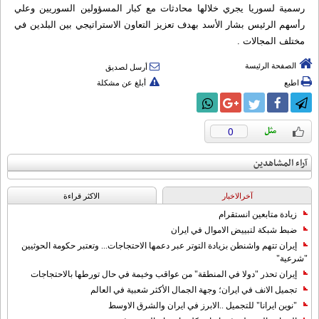
رسمية لسوريا يجري خلالها محادثات مع كبار المسؤولين السوريين وعلي
رأسهم الرئيس بشار الأسد بهدف تعزيز التعاون الاستراتيجي بين البلدين في
مختلف المجالات .
الصفحة الرئيسة
أرسل لصديق
اطبع
أبلغ عن مشكلة
0
آراء المشاهدين
آخرالاخبار
الاکثر قراءة
زيادة متابعين انستقرام
ضبط شبكة لتبييض الاموال في ايران
إيران تتهم واشنطن بزيادة التوتر عبر دعمها الاحتجاجات... وتعتبر حكومة الحوثيين
"شرعية"
إيران تحذر "دولا في المنطقة" من عواقب وخيمة في حال تورطها بالاحتجاجات
تجميل الانف في ايران؛ وجهة الجمال الأكثر شعبية في العالم
"نوين ايرانا" للتجميل ..الابرز في ايران والشرق الاوسط