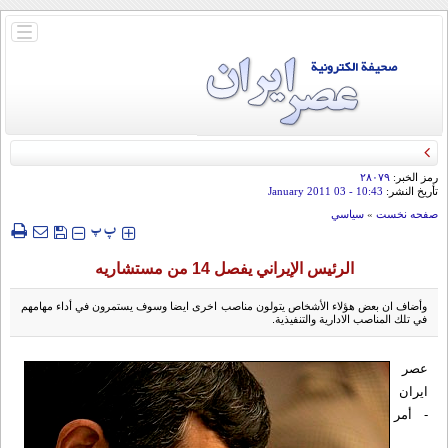
باز
و
بسته
کردن
منو
قائد الحرس الثوري: إيران ستدمر أمريكا وإسرائيل والسعودية إذا تجاوزت خطوط طهران
الحمراء
رمز الخبر:
۲۸۰۷۹
تأريخ النشر:
10:43
- 03 January 2011
صفحه نخست
»
سياسي
‍‍‍ پ
پ
الرئيس الإيراني يفصل 14 من مستشاريه
وأضاف ان بعض هؤلاء الأشخاص يتولون مناصب اخرى ايضا وسوف يستمرون في أداء مهامهم
في تلك المناصب الادارية والتنفيذية.
عصر
ایران
- أمر