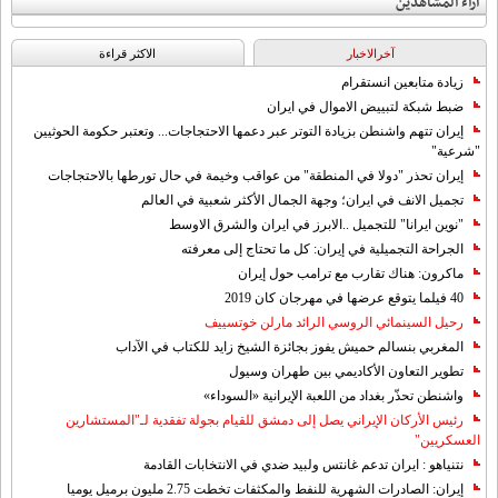
آراء المشاهدين
آخرالاخبار
الاکثر قراءة
زيادة متابعين انستقرام
ضبط شبكة لتبييض الاموال في ايران
إيران تتهم واشنطن بزيادة التوتر عبر دعمها الاحتجاجات... وتعتبر حكومة الحوثيين
"شرعية"
إيران تحذر "دولا في المنطقة" من عواقب وخيمة في حال تورطها بالاحتجاجات
تجميل الانف في ايران؛ وجهة الجمال الأكثر شعبية في العالم
"نوين ايرانا" للتجميل ..الابرز في ايران والشرق الاوسط
الجراحة التجميلية في إيران: كل ما تحتاج إلى معرفته
ماكرون: هناك تقارب مع ترامب حول إيران
40 فيلما يتوقع عرضها في مهرجان كان 2019
رحيل السينمائي الروسي الرائد مارلن خوتسييف
المغربي بنسالم حميش يفوز بجائزة الشيخ زايد للكتاب في الآداب
تطوير التعاون الأكاديمي بين طهران وسيول
واشنطن تحذّر بغداد من اللعبة الإيرانية «السوداء»
رئيس الأركان الإيراني يصل إلى دمشق للقيام بجولة تفقدية لـ"المستشارين
العسكريين"
نتنياهو : ايران تدعم غانتس ولبيد ضدي في الانتخابات القادمة
إيران: الصادرات الشهریة للنفط والمكثفات تخطت 2.75 مليون برميل يوميا