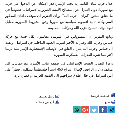
خلال حرب لبنان الثانية إنه يجب الإمتناع قدر الإمكان عن الدخول في حرب
مع سوريا، دون التنازل عن المصالح الأمنية الضرورية لإسرائيل، خصوصاً في
ما يتعلق بمحور "ايران - حزب الله". ورأى التقرير ان موقف داغان المذكور
فًسرِ وكأنه تأييد لتسوية سياسية مع سوريا وفق الشروط السورية مقابل
تعهد بوقف تسليح حزب الله وحركات المقاومة.
وتابع التقرير ان المسؤولين في الموساد يتعاملون بكل جدية مع حركة
حماس وحزب الله وقدرات الأخير لضرب الجبهة الداخلية في اسرائيل، ولفت
ان حماس وحزب الله يثيران القلق في الأوساط الإستخبارية الإسرائيلية لربما
أكثر مما تثيره القدرات العسكرية السورية.
وعزا التقرير التعنت الإسرائيلي في صفقة تبادل الأسرى مع حماس، الى
موقف داغان الرافض لإطلاق سراح 450 اسيراً فلسطينياً يشكلون خطراً على
أمن اسرائيل في حال اطلاق سراحهم الى الضفة الغربية أو قطاع غزة.
الصفحة الرئيسة
أرسل لصديق
اطبع
أبلغ عن مشكلة