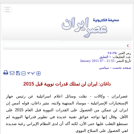
باز
و
بسته
کردن
منو
قائد الحرس الثوري: إيران ستدمر أمريكا وإسرائيل والسعودية إذا تجاوزت خطوط طهران
الحمراء
رمز الخبر:
۲۸۱۳۵
عدد التعليقات:
۱ التعلیق
تأريخ النشر:
11:55
- 07 January 2011
صفحه نخست
»
سياسي
‍‍‍ پ
پ
داغان: ايران لن تمتلك قدرات نووية قبل 2015
عصرایران - وکالات - نقلت وسائل اعلام اسرائيلية عن رئيس جهاز
الإستخبارات الإسرائيلية - موساد المنتهية ولايته، مئير داغان، قوله أمس إن
ايران لن تتمكن من الحصول على القدرات النووية قبل العام 2015 على
الأقل. وقال إنها تواجه عوائق تقنية عديدة في تطوير قدراتها النووية لم
تستطع التغلب عليها حتى الآن، لكنه أكد أن لدى النظام الإيراني رغبة شديدة
لفي الحصول على السلاح النووي.