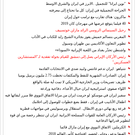
"نوين ايرانا" للتجميل ..الابرز في ايران والشرق الاوسط
الجراحة التجميلية في إيران: كل ما تحتاج إلى معرفته
ماكرون: هناك تقارب مع ترامب حول إيران
40 فيلما يتوقع عرضها في مهرجان كان 2019
رحيل السينمائي الروسي الرائد مارلن خوتسييف
المغربي بنسالم حميش يفوز بجائزة الشيخ زايد للكتاب في الآداب
تطوير التعاون الأكاديمي بين طهران وسيول
واشنطن تحذّر بغداد من اللعبة الإيرانية «السوداء»
رئيس الأركان الإيراني يصل إلى دمشق للقيام بجولة تفقدية لـ"المستشارين
العسكريين"
نتنياهو : ايران تدعم غانتس ولبيد ضدي في الانتخابات القادمة
إيران: الصادرات الشهریة للنفط والمكثفات تخطت 2.75 مليون برميل يوميا
ظريف: تصريحات وزير الخارجية الأمريكي لا تمت أية صلة بالواقع
اللواء صفوي: استراتيجية ايران حيال الأعداء، دفاعية ورادعة
سفير ايران في موسكو: لو حرمت ايران من مزايا الاتفاق النووي فلا مبرر لبقائها فيه
اطفال الأنابيب في إيران ، فقط بضع خطوات للوصول إلى احلامك
قرعة ربع نهائي دوري الابطال.. استقلال وبرسبوليس في مواجهات قطرية
رئيس الاركان العامة للقوات المسلحة الايرانية: ايران لن تنتظر رخصة من اي قوة
لتطوير قدراتها الدفاعية
الكرملين: الاتفاق النووي مع إيران مازال قائما
الفيفا يدعو روحاني لحضور افتتاحية كأس العالم 2018