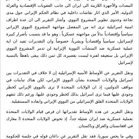
المعدات والأجهزة اللازمة الى ايران الى جانب العقوبات الإقتصادية والعزلة
الدولية، الأمر الذي اثار نقاشات داخلية في نظام الحكم الإيراني حول مدى
نجاعة وجدوى تطوير المشروع النووي. وأشار التقرير الى ان عدة اطراف
امنية اسرائيلية ترى انه من المفضل مواجهة المشروع النووي الإيراني
سياسياً وإقتصادياً بدلاً من مواجهته عسكرياً ، وهو ما قد يتسبب بأضرار كبيرة
لإسرائيل، سياسياً وإقتصادياً وبشرياً، خصوصاً وان التقديرات تفيد ان اية
عملية عسكرية ضد المنشآت النووية الإيرانية لن تدمر المشروع النووي
الإيراني بل ستعيقه لفترة ليست بقصيرة، كل ثمن ذلك يبقى باهظاً بالنسبة
لإسرائيل
ونقل التقرير عن الأوساط الأمنية الإسرائيلية إن لا خلاف في التقديرات بين
اسرائيل والولايات المتحدة بشأن النووي الإيراني، لكن هناك تباينات في
مواقف الدولتين، إذ ان الولايات المتحدة لا ترى بالنووي الإيراني كخطر
وجودي عليها فيما ترى اسرائيل بذلك كخطر وجودي عليها، ورغم ذلك تتفهم
الولايات المتحدة القلق الإسرائيلي من النووي الإيراني وابعاده المستقبلية.
ونقل التقرير عن هذه الأوساط تقديراتها ان فرص قيام الولايات المتحدة
بعملية عسكرية ضد ايران ضئيلة جداً، إذ تخوض الولايات المتحدة 3 معارك
في افغانستان والعراق وباكستان.
وفي ما يخص سوريا، فقد نقل التقرير عن داغان قوله في جلسة للحكومة