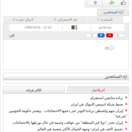
0
آراء المشاهدين
المنتشرة:
1
قيد الاستعراض:
0
لايمكن نشره:
0
22:10 - 1389/10/26
gxfdvvpr
0
0
الرد
20
آراء المشاهدين
آخرالاخبار
الاکثر قراءة
زيادة متابعين انستقرام
ضبط شبكة لتبييض الاموال في ايران
إيران تتهم واشنطن بزيادة التوتر عبر دعمها الاحتجاجات... وتعتبر حكومة الحوثيين
"شرعية"
إيران تحذر "دولا في المنطقة" من عواقب وخيمة في حال تورطها بالاحتجاجات
تجميل الانف في ايران؛ وجهة الجمال الأكثر شعبية في العالم