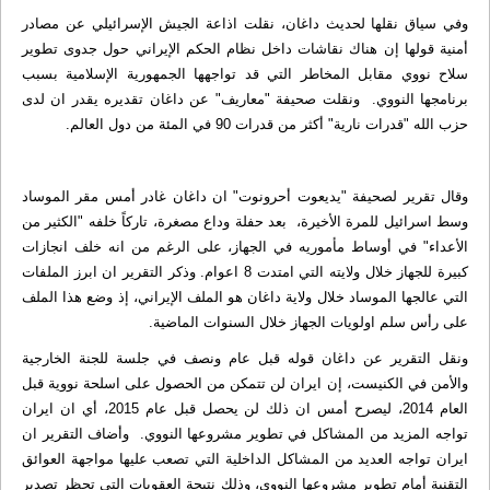
وفي سياق نقلها لحديث داغان، نقلت اذاعة الجيش الإسرائيلي عن مصادر
أمنية قولها إن هناك نقاشات داخل نظام الحكم الإيراني حول جدوى تطوير
سلاح نووي مقابل المخاطر التي قد تواجهها الجمهورية الإسلامية بسبب
برنامجها النووي. ونقلت صحيفة "معاريف" عن داغان تقديره يقدر ان لدى
حزب الله "قدرات نارية" أكثر من قدرات 90 في المئة من دول العالم.
وقال تقرير لصحيفة "يديعوت أحرونوت" ان داغان غادر أمس مقر الموساد
وسط اسرائيل للمرة الأخيرة، بعد حفلة وداع مصغرة، تاركاً خلفه "الكثير من
الأعداء" في أوساط مأموريه في الجهاز، على الرغم من انه خلف انجازات
كبيرة للجهاز خلال ولايته التي امتدت 8 اعوام. وذكر التقرير ان ابرز الملفات
التي عالجها الموساد خلال ولاية داغان هو الملف الإيراني، إذ وضع هذا الملف
على رأس سلم اولويات الجهاز خلال السنوات الماضية.
ونقل التقرير عن داغان قوله قبل عام ونصف في جلسة للجنة الخارجية
والأمن في الكنيست، إن ايران لن تتمكن من الحصول على اسلحة نووية قبل
العام 2014، ليصرح أمس ان ذلك لن يحصل قبل عام 2015، أي ان ايران
تواجه المزيد من المشاكل في تطوير مشروعها النووي. وأضاف التقرير ان
ايران تواجه العديد من المشاكل الداخلية التي تصعب عليها مواجهة العوائق
التقنية أمام تطوير مشروعها النووي، وذلك نتيجة العقوبات التي تحظر تصدير