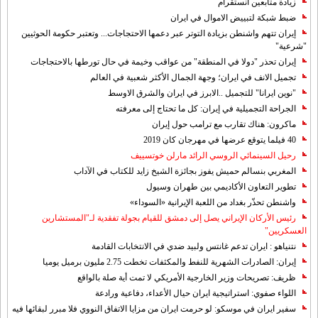
زيادة متابعين انستقرام
ضبط شبكة لتبييض الاموال في ايران
إيران تتهم واشنطن بزيادة التوتر عبر دعمها الاحتجاجات... وتعتبر حكومة الحوثيين
"شرعية"
إيران تحذر "دولا في المنطقة" من عواقب وخيمة في حال تورطها بالاحتجاجات
تجميل الانف في ايران؛ وجهة الجمال الأكثر شعبية في العالم
"نوين ايرانا" للتجميل ..الابرز في ايران والشرق الاوسط
الجراحة التجميلية في إيران: كل ما تحتاج إلى معرفته
ماكرون: هناك تقارب مع ترامب حول إيران
40 فيلما يتوقع عرضها في مهرجان كان 2019
رحيل السينمائي الروسي الرائد مارلن خوتسييف
المغربي بنسالم حميش يفوز بجائزة الشيخ زايد للكتاب في الآداب
تطوير التعاون الأكاديمي بين طهران وسيول
واشنطن تحذّر بغداد من اللعبة الإيرانية «السوداء»
رئيس الأركان الإيراني يصل إلى دمشق للقيام بجولة تفقدية لـ"المستشارين
العسكريين"
نتنياهو : ايران تدعم غانتس ولبيد ضدي في الانتخابات القادمة
إيران: الصادرات الشهریة للنفط والمكثفات تخطت 2.75 مليون برميل يوميا
ظريف: تصريحات وزير الخارجية الأمريكي لا تمت أية صلة بالواقع
اللواء صفوي: استراتيجية ايران حيال الأعداء، دفاعية ورادعة
سفير ايران في موسكو: لو حرمت ايران من مزايا الاتفاق النووي فلا مبرر لبقائها فيه