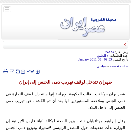
باز
و
بسته
کردن
منو
رمز الخبر:
۲۸۱۴۸
عدد التعليقات:
۱ التعلیق
تأريخ النشر:
09:53
- 08 January 2011
صفحه نخست
»
سياسي
‍‍‍ پ
پ
طهران تتدخل لوقف تهريب دمى الجنس إلى إيران
عصرايران - وكالات ـ قالت الحكومة الإيرانية إنها ستتحرك لوقف التجارة في
دمى الجنس وملاحقة المستوردين لها بعد أن تم الكشف عن تهريب دمي
الجنس إلى داخل البلاد.
وقال إبراهيم موتافيليان نائب وزير الصحة لوكالة أنباء فارس الإيرانية إن
الوزارة بدأت تحقيقات حول المصدر الرئيسي لاستيراد وتوزيع دمى الجنس