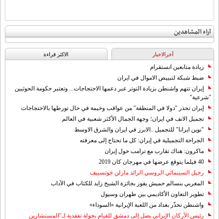
آراء المشاهدين
آخرالاخبار
الاکثر قراءة
زيادة متابعين انستقرام
ضبط شبكة لتبييض الاموال في ايران
إيران تتهم واشنطن بزيادة التوتر عبر دعمها الاحتجاجات... وتعتبر حكومة الحوثيين
"شرعية"
إيران تحذر "دولا في المنطقة" من عواقب وخيمة في حال تورطها بالاحتجاجات
تجميل الانف في ايران؛ وجهة الجمال الأكثر شعبية في العالم
"نوين ايرانا" للتجميل ..الابرز في ايران والشرق الاوسط
الجراحة التجميلية في إيران: كل ما تحتاج إلى معرفته
ماكرون: هناك تقارب مع ترامب حول إيران
40 فيلما يتوقع عرضها في مهرجان كان 2019
رحيل السينمائي الروسي الرائد مارلن خوتسييف
المغربي بنسالم حميش يفوز بجائزة الشيخ زايد للكتاب في الآداب
تطوير التعاون الأكاديمي بين طهران وسيول
واشنطن تحذّر بغداد من اللعبة الإيرانية «السوداء»
رئيس الأركان الإيراني يصل إلى دمشق للقيام بجولة تفقدية لـ"المستشارين