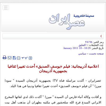
باز
و
بسته
کردن
منو
رمز الخبر:
۲۸۱۹۸
عدد التعليقات:
۱ التعلیق
تأريخ النشر:
10:29
- 10 January 2011
صفحه نخست
»
سياسي
‍‍‍ پ
پ
اعلامية آذربيجانية: فيلم «يوسف الصديق» أحدث تغييرا ثقافيا
بجمهورية آذربيجان
عصرايران - أكدت مراسلة قناة ITV بجمهورية آذربيجان السيدة " سودا
ميرزا " أن فيلم «يوسف الصديق» أحدث تغييرا ثقافيا ودينيا في هذا البلد.
و أفادت وكالة أنباء فارس أن السيدة " ميرزا " أكدت ذلك لدي لقائها المخرج
الايراني المبدع فرج الله سلحشور في مكتبه بطهران أن مذهب أهل بيت