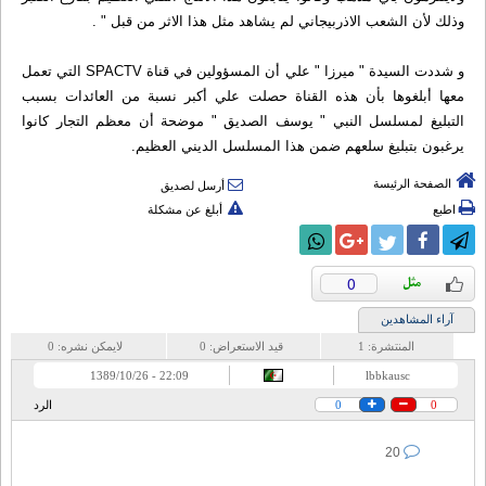
وذلك لأن الشعب الاذربيجاني لم يشاهد مثل هذا الاثر من قبل " .
و شددت السيدة " ميرزا " علي أن المسؤولين في قناة SPACTV التي تعمل
معها أبلغوها بأن هذه القناة حصلت علي أكبر نسبة من العائدات بسبب
التبليغ لمسلسل النبي " يوسف الصديق " موضحة أن معظم التجار كانوا
يرغبون بتبليغ سلعهم ضمن هذا المسلسل الديني العظيم.
الصفحة الرئيسة
أرسل لصديق
اطبع
أبلغ عن مشكلة
0
آراء المشاهدين
المنتشرة:
1
قيد الاستعراض:
0
لايمكن نشره:
0
22:09 - 1389/10/26
lbbkausc
0
0
الرد
20