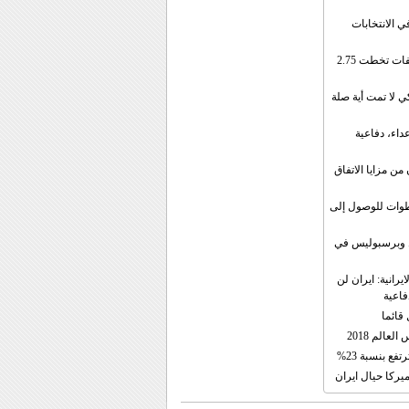
ي الانتخابات
إيران: الصادرات الشهریة للنفط والمكثفات تخطت 2.75
 لا تمت أية صلة
داء، دفاعية
ن مزايا الاتفاق
طوات للوصول إلى
ال وبرسبوليس في
رانية: ايران لن
فاعية
 قائما
عالم 2018
فع بنسبة 23%
يركا حيال ايران