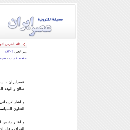
قائد الحرس الثو
رمز الخبر:
۲۸۲۰۳
صفحه نخست
»
سياس
عصرايران - است
صالح و الوفد ال
و اشار لاريجاني
التعاون السياسي 
و اعتبر رئيس ال
العراق و قال ان 