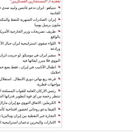
تفقدية لـ"المستشارين العسكريين"
نتنياهو : ايران تدعم غانتس ولبيد ضدي ف
القادمة
مليون برميل يوميا
ظريف: تصريحات وزير الخارجية الأمريكي
بالواقع
اللواء صفوي: استراتيجية ايران حيال الأع
ورادعة
سفير ايران في موسكو: لو حرمت ايران م
النووي فلا مبرر لبقائها فيه
اطفال الأنابيب في إيران ، فقط بضع خ
احلامك
قرعة ربع نهائي دوري الابطال.. استقل
مواجهات قطرية
رئيس الاركان العامة للقوات المسلحة الاي
تنتظر رخصة من اي قوة لتطوير قدراتها الد
الكرملين: الاتفاق النووي مع إيران مازال
الفيفا يدعو روحاني لحضور افتتاحية كأس ال
التجارة غیر النفطیة بین إیران ومالیزیا ترت
الامارات والبحرين تدعمان استراتيجية ام