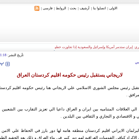
الاولی
اتصلوا بنا
أرشیف
بحث
الروابط
فارسی
|
|
|
|
|
|
ري: إيران ستدمر أمريكا وإسرائيل والسعودية إذا تجاوزت خطوط طهران الحمراء
تأريخ النشر:
1:18
‍‍‍ پ
ي
لاريجاني يستقبل رئيس حكومه اقليم كردستان العراق
قبل رئيس مجلس الشوري الاسلامي علي لاريجاني هنا رئيس حكومه اقليم كردستا
مرافق .
 الي العلاقات المتناميه بين ايران و العراق داعيا الي تعزيز التقارب بين الشعبين
و الاقتصادي و التجاري و الثقافي بين البلدين .
برلمان الايراني اقليم كردستان منطقه هامه لها دور بارز في الحفاظ علي الامن 
الاكراد كباقي القوميات العراقيه لهم دور كبير في بناء العراق و ذلك بعد الحقبه الطوي