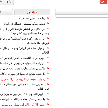
آخرالاخبار
ال
زيادة متابعين انستقرام
ضبط شبكة لتبييض الاموال في ايران
إيران تتهم واشنطن بزيادة التوتر عبر دع
وتعتبر حكومة الحوثيين "شرعية"
إيران تحذر "دولا في المنطقة" من عوا
تورطها بالاحتجاجات
تجميل الانف في ايران؛ وجهة الجمال ال
العالم
"نوين ايرانا" للتجميل ..الابرز في ايرا
الجراحة التجميلية في إيران: كل ما تحتا
ماكرون: هناك تقارب مع ترامب حول إير
40 فيلما يتوقع عرضها في مهرجان كان 2019
رحيل السينمائي الروسي الرائد مارلن
المغربي بنسالم حميش يفوز بجائزة الشي
في الآداب
تطوير التعاون الأكاديمي بين طهران و
واشنطن تحذّر بغداد من اللعبة الإيرانية 
رئيس الأركان الإيراني يصل إلى دمشق ل