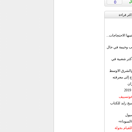
0
اکثر قراءة
مها الاحتجاجات...
قب وخيمة في حال
أكثر شعبية في
ن والشرق الاوسط
ج إلى معرفته
ان
 خوتسييف
خ زايد للكتاب
سيول
«السوداء»
لقيام بجولة