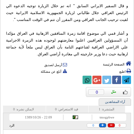
و قال السفير الايراني السابق " انه تم خلال الزيارة توجيه الدعوه الي
الرئيس العراقي جلال طالباني لزيارة الجمهورية الاسلامية الايرانية حيث
لقيت ترحيب الجانب العراقي ومن المقرر أن تتم في الوقت المناسب ".
و أشار قمي الي موضوع اقامة زمرة المنافقين الارهابية في العراق مؤكدا
أن المسؤولين العراقيين اعلنوا معارضتهم لوجوده هذه الزمرة الاجرامية
علي الاراضي العراقية لقناعتهم التامة بأن العراق ليس ملجأ لأية جماعة
ارهابية حيث دعا وزير خارجيته الي مغادرة أراضي العراق.
الصفحة الرئيسة
أرسل لصديق
اطبع
أبلغ عن مشكلة
0
آراء المشاهدين
المنتشرة:
1
قيد الاستعراض:
0
لايمكن نشره:
0
22:09 - 1389/10/26
tmogpbwe
0
0
الرد