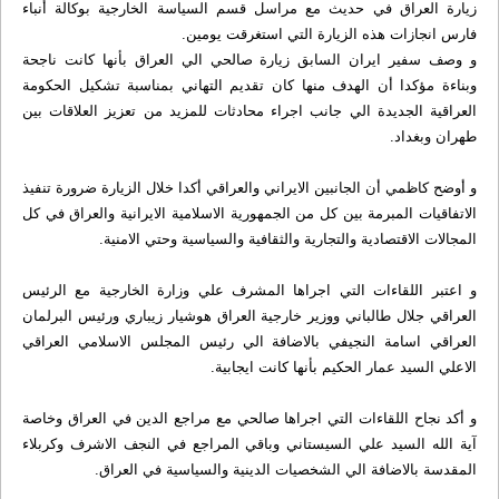
زيارة العراق في حديث مع مراسل قسم السياسة الخارجية بوكالة أنباء
فارس انجازات هذه الزيارة التي استغرقت يومين.
و وصف سفير ايران السابق زيارة صالحي الي العراق بأنها كانت ناجحة
وبناءة مؤكدا أن الهدف منها كان تقديم التهاني بمناسبة تشكيل الحكومة
العراقية الجديدة الي جانب اجراء محادثات للمزيد من تعزيز العلاقات بين
طهران وبغداد.
و أوضح كاظمي أن الجانبين الايراني والعراقي أكدا خلال الزيارة ضرورة تنفيذ
الاتفاقيات المبرمة بين كل من الجمهورية الاسلامية الايرانية والعراق في كل
المجالات الاقتصادية والتجارية والثقافية والسياسية وحتي الامنية.
و اعتبر اللقاءات التي اجراها المشرف علي وزارة الخارجية مع الرئيس
العراقي جلال طالباني ووزير خارجية العراق هوشيار زيباري ورئيس البرلمان
العراقي اسامة النجيفي بالاضافة الي رئيس المجلس الاسلامي العراقي
الاعلي السيد عمار الحكيم بأنها كانت ايجابية.
و أكد نجاح اللقاءات التي اجراها صالحي مع مراجع الدين في العراق وخاصة
آية الله السيد علي السيستاني وباقي المراجع في النجف الاشرف وكربلاء
المقدسة بالاضافة الي الشخصيات الدينية والسياسية في العراق.