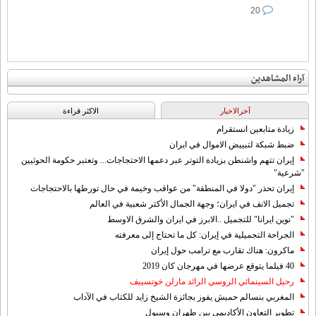
20
آراء المشاهدين
آخرالاخبار
الاکثر قراءة
زيادة متابعين انستقرام
ضبط شبكة لتبييض الاموال في ايران
إيران تتهم واشنطن بزيادة التوتر عبر دعمها الاحتجاجات... وتعتبر حكومة الحوثيين
"شرعية"
إيران تحذر "دولا في المنطقة" من عواقب وخيمة في حال تورطها بالاحتجاجات
تجميل الانف في ايران؛ وجهة الجمال الأكثر شعبية في العالم
"نوين ايرانا" للتجميل ..الابرز في ايران والشرق الاوسط
الجراحة التجميلية في إيران: كل ما تحتاج إلى معرفته
ماكرون: هناك تقارب مع ترامب حول إيران
40 فيلما يتوقع عرضها في مهرجان كان 2019
رحيل السينمائي الروسي الرائد مارلن خوتسييف
المغربي بنسالم حميش يفوز بجائزة الشيخ زايد للكتاب في الآداب
تطوير التعاون الأكاديمي بين طهران وسيول