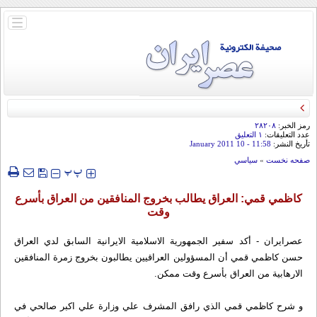
باز
و
بسته
کردن
منو
رمز الخبر:
۲۸۲۰۸
عدد التعليقات:
۱ التعلیق
تأريخ النشر:
11:58
- 10 January 2011
صفحه نخست
»
سياسي
‍‍‍ پ
پ
كاظمي قمي: العراق يطالب بخروج المنافقين من العراق بأسرع
وقت
عصرايران - أكد سفير الجمهورية الاسلامية الايرانية السابق لدي العراق
حسن كاظمي قمي أن المسؤولين العراقيين يطالبون بخروج زمرة المنافقين
الارهابية من العراق بأسرع وقت ممكن.
و شرح كاظمي قمي الذي رافق المشرف علي وزارة علي اكبر صالحي في