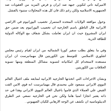
الاميركيه تاتي لتكوين جبهه ضد ايران و فرض المزيد من العقوبات ضد
الجمهوريه الاسلاميه ولكن رغم ذلك فان كل هذه المحاولات ستبوء بالفشل.
.وحول موافقه الولايات المتحده لاستمرار تخصيب اليورانيوم في الاراضي
الايرانيه قال الناطق باسم الخارجيه ان تخصيب اليورانيوم يعد ضمن حق
ايران المشروع حيث ان ايران تعاملت بشكل شفاف مع الوكاله الدولية
للطاقة الذرية.
وفي ما يتعلق بطلب سفير كوريا الشماليه من ايران لقيام رئيس مجلس
اشلوري الاسلامي للتوسط بين الكوريتين قال مهمانبرست ان ايران
مستعده لاستخدام كل امكانياته لتسويه مشاكل المنطقه ومنها تسويه
الخلافات بين الكوريتين.
وبشان الاجراءات التي اتخذتها الخارجيه الايرانيه لمتابعه ملف اغتيال العالم
النووي الايراني مسعود علي محمدي قال مهمانبرست انه قوي الامن القت
القبض علي العملاء الذي قاموا باغتيال العالم النووي الايراني وهذا في حد
ذاته يعتبر انجازا امنيا هاما ولكن نحن في الخارجيه نسعي عبر الطرق
الديبلوماسيه ان نكشف عن الوجه الارهابي للكيان الصهيوني .