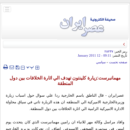
باز
و
بسته
کردن
منو
رمز الخبر:
۲۸۲۳۷
تأريخ النشر:
09:11
- 12 January 2011
صفحه نخست
»
سياسي
‍‍‍ پ
پ
مهمانبرست:زيارة كلينتون تهدف الي اثارة الخلافات بين دول
المنطقة
عصرايران - قال الناطق باسم الخارجية ردا علي سوال حول اسباب زيارة
وزيرةالخارجية الاميركية الي المنطقه ان هذه الزيارة تاتي في سياق محاولة
الادارة الاميركية الرامية الي اثارة الخلافات بين دول المنطقة.
وافاد مراسل وكالة مهر للانباء ان رامين مهمانبرست الذي كان يتحدث يوم
امس في موتمره الصحفي الاسبوعي اضاف ان تحركات وزيره الخارجيه