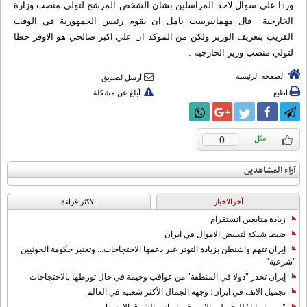
وردا علي سوال لاحد المراسلين بشان الشخص المرشح لتولي منصب وزارة
الخارجية قال مهمانبرست نامل ان يقوم رئيس الجمهورية في الوقت
القريب بتعريف الوزير ولكن من الموكد ان علي اكبر صالحي هو الاوفر حظا
لتولي منصب وزير الخارجيه .
الصفحة الرئيسة
أرسل لصديق
اطبع
أبلغ عن مشكلة
0
آراء المشاهدين
آخرالاخبار
الاکثر قراءة
زيادة متابعين انستقرام
ضبط شبكة لتبييض الاموال في ايران
إيران تتهم واشنطن بزيادة التوتر عبر دعمها الاحتجاجات... وتعتبر حكومة الحوثيين
"شرعية"
إيران تحذر "دولا في المنطقة" من عواقب وخيمة في حال تورطها بالاحتجاجات
تجميل الانف في ايران؛ وجهة الجمال الأكثر شعبية في العالم