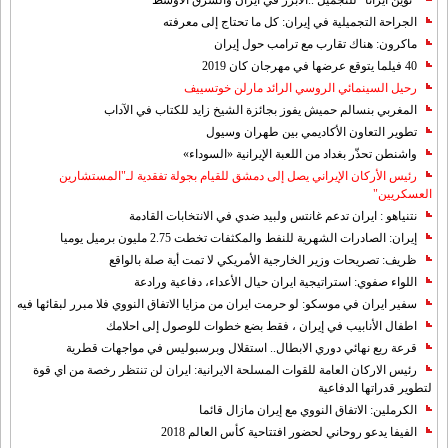
"نوين ايرانا" للتجميل ..الابرز في ايران والشرق الاوسط
الجراحة التجميلية في إيران: كل ما تحتاج إلى معرفته
ماكرون: هناك تقارب مع ترامب حول إيران
40 فيلما يتوقع عرضها في مهرجان كان 2019
رحيل السينمائي الروسي الرائد مارلن خوتسييف
المغربي بنسالم حميش يفوز بجائزة الشيخ زايد للكتاب في الآداب
تطوير التعاون الأكاديمي بين طهران وسيول
واشنطن تحذّر بغداد من اللعبة الإيرانية «السوداء»
رئيس الأركان الإيراني يصل إلى دمشق للقيام بجولة تفقدية لـ"المستشارين
العسكريين"
نتنياهو : ايران تدعم غانتس ولبيد ضدي في الانتخابات القادمة
إيران: الصادرات الشهریة للنفط والمكثفات تخطت 2.75 مليون برميل يوميا
ظريف: تصريحات وزير الخارجية الأمريكي لا تمت أية صلة بالواقع
اللواء صفوي: استراتيجية ايران حيال الأعداء، دفاعية ورادعة
سفير ايران في موسكو: لو حرمت ايران من مزايا الاتفاق النووي فلا مبرر لبقائها فيه
اطفال الأنابيب في إيران ، فقط بضع خطوات للوصول إلى احلامك
قرعة ربع نهائي دوري الابطال.. استقلال وبرسبوليس في مواجهات قطرية
رئيس الاركان العامة للقوات المسلحة الايرانية: ايران لن تنتظر رخصة من اي قوة
لتطوير قدراتها الدفاعية
الكرملين: الاتفاق النووي مع إيران مازال قائما
الفيفا يدعو روحاني لحضور افتتاحية كأس العالم 2018